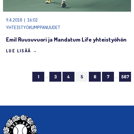
9.4.2018 | 16:02
YHTEISTYÖKUMPPANUUDET
Emil Ruusuvuori ja Mandatum Life yhteistyöhön
LUE LISÄÄ →
…
…
1
3
4
5
6
7
567