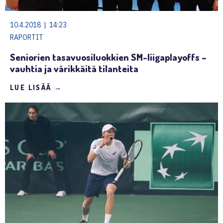
10.4.2018 | 14:23
RAPORTIT
Seniorien tasavuosiluokkien SM-liigaplayoffs –
vauhtia ja värikkäitä tilanteita
LUE LISÄÄ →