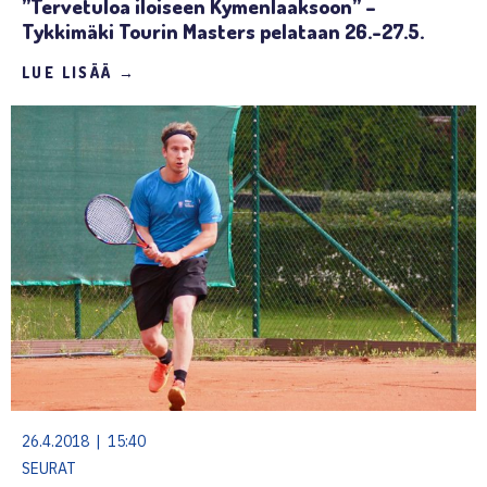
”Tervetuloa iloiseen Kymenlaaksoon” –
Tykkimäki Tourin Masters pelataan 26.-27.5.
LUE LISÄÄ →
26.4.2018 | 15:40
SEURAT