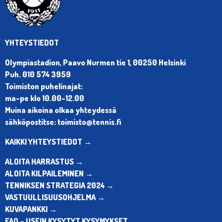
YHTEYSTIEDOT
Olympiastadion, Paavo Nurmen tie 1, 00250 Helsinki
Puh. 010 574 3959
Toimiston puhelinajat:
ma-pe klo 10.00-12.00
Muina aikoina olkaa yhteydessä
sähköpostitse: toimisto@tennis.fi
KAIKKI YHTEYSTIEDOT →
ALOITA HARRASTUS →
ALOITA KILPAILEMINEN →
TENNIKSEN STRATEGIA 2024 →
VASTUULLISUUSOHJELMA →
KUVAPANKKI →
FAQ – USEIN KYSYTYT KYSYMYKSET →