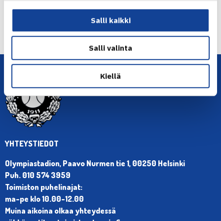
← Edellinen
Salli kaikki
Seuraava uutinen: Heliövaara/Peers jatkoon
Australiassa… →
Salli valinta
Kiellä
YHTEYSTIEDOT
Olympiastadion, Paavo Nurmen tie 1, 00250 Helsinki
Puh. 010 574 3959
Toimiston puhelinajat:
ma-pe klo 10.00-12.00
Muina aikoina olkaa yhteydessä