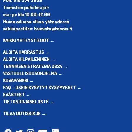
Puh. 010 574 3959
Toimiston puhelinajat:
ma-pe klo 10.00-12.00
Muina aikoina olkaa yhteydessä
sähköpostitse: toimisto@tennis.fi
KAIKKI YHTEYSTIEDOT →
ALOITA HARRASTUS →
ALOITA KILPAILEMINEN →
TENNIKSEN STRATEGIA 2024 →
VASTUULLISUUSOHJELMA →
KUVAPANKKI →
FAQ – USEIN KYSYTYT KYSYMYKSET →
EVÄSTEET →
TIETOSUOJASELOSTE →
TILAA UUTISKIRJE →