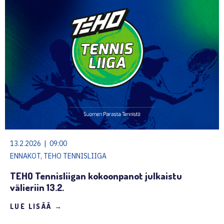
13.2.2026 | 09:00
ENNAKOT, TEHO TENNISLIIGA
TEHO Tennisliigan kokoonpanot julkaistu
välieriin 13.2.
LUE LISÄÄ →