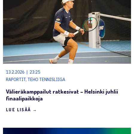
13.2.2026 | 23:25
RAPORTIT, TEHO TENNISLIIGA
Välieräkamppailut ratkesivat – Helsinki juhlii
finaalipaikkoja
LUE LISÄÄ →