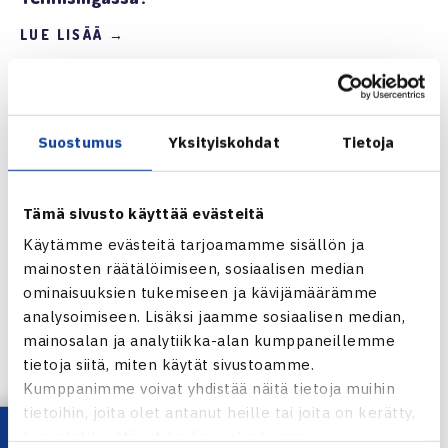
LUE LISÄÄ →
Suostumus
Yksityiskohdat
Tietoja
Tämä sivusto käyttää evästeitä
Käytämme evästeitä tarjoamamme sisällön ja
mainosten räätälöimiseen, sosiaalisen median
ominaisuuksien tukemiseen ja kävijämäärämme
analysoimiseen. Lisäksi jaamme sosiaalisen median,
mainosalan ja analytiikka-alan kumppaneillemme
tietoja siitä, miten käytät sivustoamme.
Kumppanimme voivat yhdistää näitä tietoja muihin
7.2.2026 | 22:29
tietoihin, joita olet antanut heille tai joita on kerätty,
RAPORTIT, TEHO TENNISLIIGA
kun olet käyttänyt heidän palvelujaan.