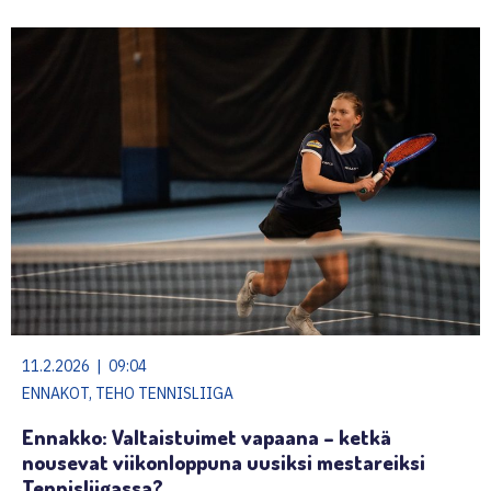
11.2.2026 | 09:04
ENNAKOT, TEHO TENNISLIIGA
Ennakko: Valtaistuimet vapaana – ketkä
nousevat viikonloppuna uusiksi mestareiksi
Tennisliigassa?