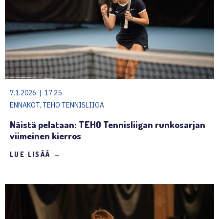
7.1.2026 | 17:25
ENNAKOT, TEHO TENNISLIIGA
Näistä pelataan: TEHO Tennisliigan runkosarjan
viimeinen kierros
LUE LISÄÄ →