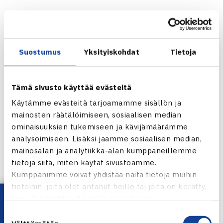
2017 Lauri Kiiski TaTS
2018 Harri Heliövaara Sata
Suostumus
Yksityiskohdat
Tietoja
2019 Harri Heliövaara Sata
Tämä sivusto käyttää evästeitä
2020 Patrick Kaukovalta HVS
Käytämme evästeitä tarjoamamme sisällön ja
mainosten räätälöimiseen, sosiaalisen median
2021 Patrick Kaukovalta HVS
ominaisuuksien tukemiseen ja kävijämäärämme
analysoimiseen. Lisäksi jaamme sosiaalisen median,
2022 Eero Vasa ÅLK
mainosalan ja analytiikka-alan kumppaneillemme
tietoja siitä, miten käytät sivustoamme.
Kumppanimme voivat yhdistää näitä tietoja muihin
2023 Patrick Kaukovalta HVS
tietoihin, joita olet antanut heille tai joita on kerätty,
Lataa OmaTennis!
kun olet käyttänyt heidän palvelujaan.
2024 Jeri Lassila, Smash
Suostumuksen