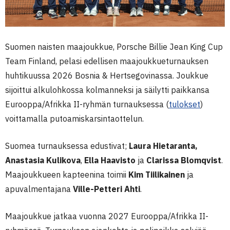
Suomen naisten maajoukkue, Porsche Billie Jean King Cup
Team Finland, pelasi edellisen maajoukkueturnauksen
huhtikuussa 2026 Bosnia & Hertsegovinassa. Joukkue
sijoittui alkulohkossa kolmanneksi ja säilytti paikkansa
Eurooppa/Afrikka II-ryhmän turnauksessa (
tulokset
)
voittamalla putoamiskarsintaottelun.
Suomea turnauksessa edustivat;
Laura Hietaranta,
Anastasia Kulikova
,
Ella Haavisto
ja
Clarissa Blomqvist
.
Maajoukkueen kapteenina toimii
Kim Tiilikainen
ja
apuvalmentajana
Ville-Petteri Ahti
.
Maajoukkue jatkaa vuonna 2027 Eurooppa/Afrikka II-