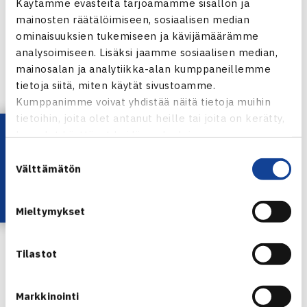
Käytämme evästeitä tarjoamamme sisällön ja
mainosten räätälöimiseen, sosiaalisen median
ominaisuuksien tukemiseen ja kävijämäärämme
analysoimiseen. Lisäksi jaamme sosiaalisen median,
mainosalan ja analytiikka-alan kumppaneillemme
Porsche Billie Jean King Cup juhli nousua
tietoja siitä, miten käytät sivustoamme.
Eurooppa/Afrikka II-ryhmään Chisinaussa,
Kumppanimme voivat yhdistää näitä tietoja muihin
Moldovassa, 21.6.2025.
tietoihin, joita olet antanut heille tai joita on kerätty,
Lataa OmaTennis!
kun olet käyttänyt heidän palvelujaan.
NAISTEN MAAJOUKKUE- JA TOIMINTA VUONNA
Suostumuksen
2025-2026
Välttämätön
valinta
Porsche Billie Jean King Cup Team Finland Suomen
maajoukkueessa ovat esiintyneet vuosina 2025-2026:
Mieltymykset
Laura Hietaranta, Anastasia Kulikova, Ella Haavisto ja
Clarissa Blomqvist. Lisäksi joukkueeseen kuuluivat: Kim
Tilastot
Tiilikainen (kapteeni), Ville-Petteri Ahti (valmentaja), Mikko
Pehkonen (fysio) ja Petri Helenius (lääkäri).
Markkinointi