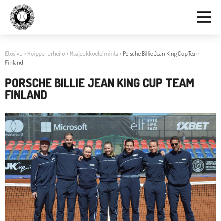
Etusivu
>
Huippu-urheilu
>
Maajoukkuetoiminta
>
Porsche Billie Jean King Cup Team
Finland
PORSCHE BILLIE JEAN KING CUP TEAM
FINLAND