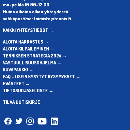
ma-pe klo 10.00-12.00
Muina aikoina olkaa yhteydessä
sähköpostitse: toimisto@tennis.fi
KAIKKI YHTEYSTIEDOT →
ALOITA HARRASTUS →
ALOITA KILPAILEMINEN →
TENNIKSEN STRATEGIA 2024 →
VASTUULLISUUSOHJELMA →
KUVAPANKKI →
FAQ – USEIN KYSYTYT KYSYMYKSET →
EVÄSTEET →
TIETOSUOJASELOSTE →
TILAA UUTISKIRJE →