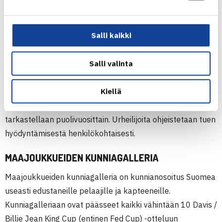
Billie Jean King Cup joukkueella sekä maajoukkuerinkiin
kuuluvilla urheilijoilla on mahdollisuus hyödyntää
Salli kaikki
maajoukkuekapteenia ja valmentajaa omissa
harjoituksissa. Joukkue leireilee yhdessä ennen
Salli valinta
maajoukkueturnauksia sekä muutaman kerran
laajemmalla ringillä vuoden aikana. Lisäksi joukkueessa
Kiellä
pelaavien urheilijoiden on mahdollista hyödyntää terveyttä
edistäviä tukitoimia. Pelaajaryhmän kokoonpanoa
tarkastellaan puolivuosittain. Urheilijoita ohjeistetaan tuen
hyödyntämisestä henkilökohtaisesti.
MAAJOUKKUEIDEN KUNNIAGALLERIA
Maajoukkueiden kunniagalleria on kunnianosoitus Suomea
useasti edustaneille pelaajille ja kapteeneille.
Kunniagalleriaan ovat päässeet kaikki vähintään 10 Davis /
Billie Jean King Cup (entinen Fed Cup) -otteluun