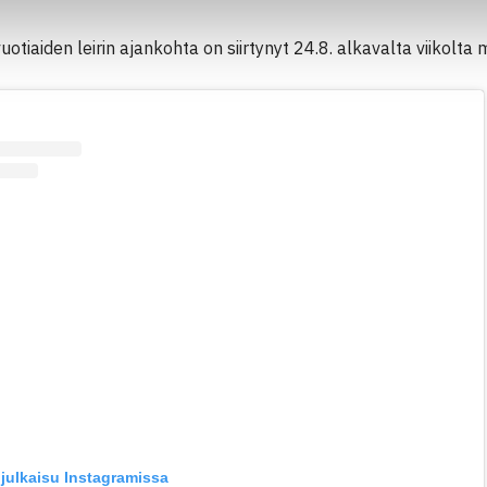
otiaiden leirin ajankohta on siirtynyt 24.8. alkavalta viikolta
julkaisu Instagramissa