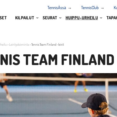
TennisÄssä
TennisClub
K
SET
KILPAILUT
SEURAT
HUIPPU-URHEILU
TAPA
heilu
>
Leiritystoiminta
>
Tennis Team Finland -leirit
NIS TEAM FINLAND 