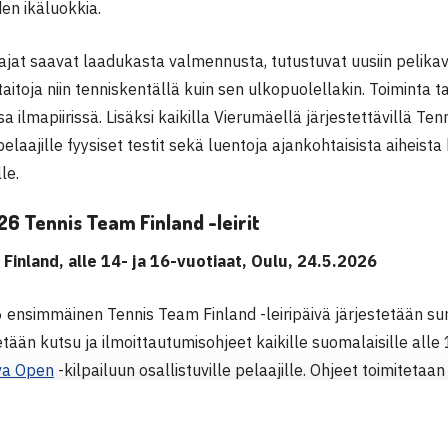
den ikäluokkia.
aajat saavat laadukasta valmennusta, tutustuvat uusiin pelikav
a taitoja niin tenniskentällä kuin sen ulkopuolellakin. Toiminta 
 ilmapiirissä. Lisäksi kaikilla Vierumäellä järjestettävillä Tenn
elaajille fyysiset testit sekä luentoja ajankohtaisista aihei
le.
6 Tennis Team Finland -leirit
Finland, alle 14- ja 16-vuotiaat, Oulu, 24.5.2026
ensimmäinen Tennis Team Finland -leiripäivä järjestetään su
tetään kutsu ja ilmoittautumisohjeet kaikille suomalaisille alle
va Open
-kilpailuun osallistuville pelaajille. Ohjeet toimitetaa
oittautumisajan jälkeen.