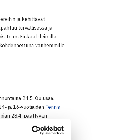
ereihin ja kehittävät
tapahtuu turvallisessa ja
is Team Finland -leireillä
sta kohdennettuna vanhemmille
nnuntaina 24.5. Oulussa.
 14‑ ja 16‑vuotiaiden
Tennis
n pian 28.4. päättyvän