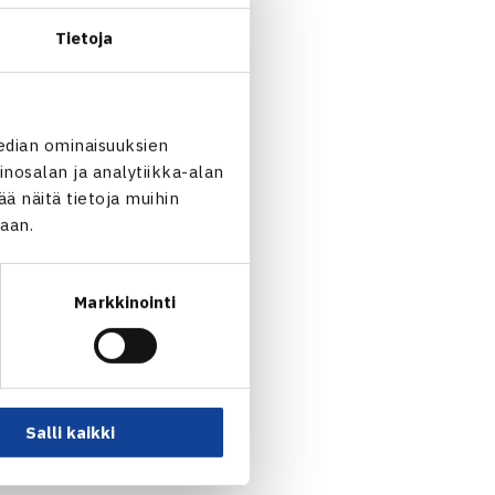
en rentoa liikunnallista
tajina toimivat Jarkko
Tietoja
la
edian ominaisuuksien
nosalan ja analytiikka-alan
TE12 Vierumäki Cup
in
 näitä tietoja muihin
riä. Kutsut leirille
jaan.
un ilmoittautumisen
Markkinointi
olla
la pelattavan
TE14
ntuu lähempänä leiriä.
Salli kaikki
e pian kilpailun