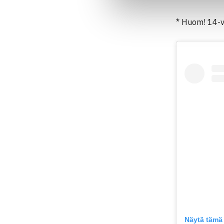
* Huom! 14-vu
Näytä tämä 