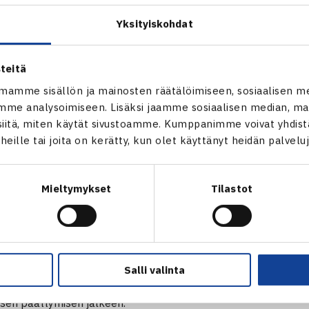
jelmaan kuuluu tennisharjoitukset, lounas sekä lounaan jälke
iripäivä alkaa klo 9.30 ja päättyy klo 15.00 mennessä. Valmen
Yksityiskohdat
ä Oulun Verkkopalloseuran valmentajat.
teitä
Finland, alle 12-vuotiaat, Vierumäki, 2.11. alkavalla viikol
mamme sisällön ja mainosten räätälöimiseen, sosiaalisen m
me analysoimiseen. Lisäksi jaamme sosiaalisen median, mai
inland -leiri järjestetään Vierumäellä 2.11. alkavalla viikolla
itä, miten käytät sivustoamme. Kumppanimme voivat yhdistää
arkempi ajankohta ja päivän aikataulu tarkentuu lähempänä lei
t heille tai joita on kerätty, kun olet käyttänyt heidän palvelu
lpailuun ilmoittautuneille suomalaisille pelaajille pian kilpail
jälkeen.
Mieltymykset
Tilastot
Finland, alle 14-vuotiaat, Vierumäki, 23.11. alkavalla viik
inland -leiri järjestetään Vierumäellä 23.11. alkavalla viikol
up
in
yhteydessä. Tarkempi ajankohta ja päivän aikataulu tarke
Salli valinta
le lähetetään kilpailuun ilmoittautuneille suomalaisille pelaajill
isen päättymisen jälkeen.