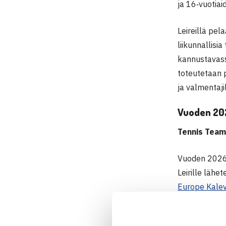
ja 16‑vuotiai
Leireillä pel
liikunnallisi
kannustavassa
toteutetaan p
ja valmentajil
Vuoden 202
Tennis Team 
Vuoden 2026 
Leirille lähe
Europe Kale
kilpailun ilm