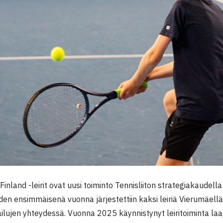
inland -leirit ovat uusi toiminto Tennisliiton strategiakaude
en ensimmäisenä vuonna järjestettiin kaksi leiriä Vierumäellä
ailujen yhteydessä. Vuonna 2025 käynnistynyt leiritoiminta 