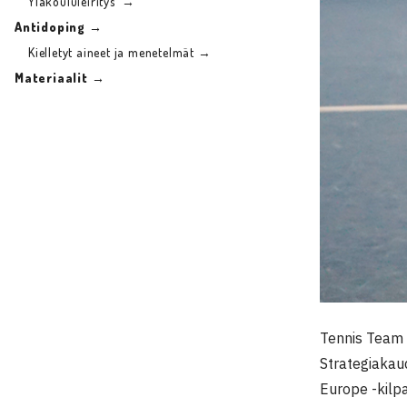
Yläkoululeiritys →
Antidoping →
Kielletyt aineet ja menetelmät →
Materiaalit →
Tennis Team F
Strategiakaud
Europe -kilp