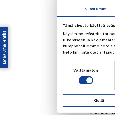
Sunnuntain oh
ohjelmaa. Le
Suostumus
Nieminen sek
Tämä sivusto käyttää eväs
Tennis Team 
Lataa OmaTennis!
Käytämme evästeitä tarjoa
tukemiseen ja kävijämääräm
Tennis Team F
kumppaneillemme tietoja si
yhteydessä. T
tietoihin, joita olet antanu
lähetetään ki
päättymisen 
Suostumuksen
Välttämätön
valinta
Tennis Team 
Tennis Team F
Vierumäki C
Kiellä
Kutsut leiril
ilmoittautum