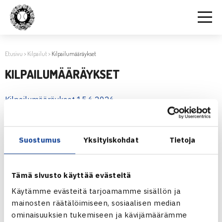
Etusivu
>
Kilpailut
>
Kilpailumääräykset
KILPAILUMÄÄRÄYKSET
Kilpailumääräykset 15.6.2026
Tennisliiton kurinpitosäännöt 1.5.2025 alkaen
Suostumus
Yksityiskohdat
Tietoja
Venäläisten ja valko-venäläisten pelaajien
osallistumisoikeus kilpailutoimintaan
Tämä sivusto käyttää evästeitä
Käytämme evästeitä tarjoamamme sisällön ja
OHJEITA TE- JA ITF-KILPAILUIDEN PELAAJILLE JA
mainosten räätälöimiseen, sosiaalisen median
TAUSTAJOUKOILLE
ominaisuuksien tukemiseen ja kävijämäärämme