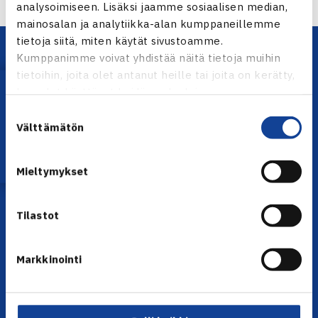
analysoimiseen. Lisäksi jaamme sosiaalisen median,
mainosalan ja analytiikka-alan kumppaneillemme
tietoja siitä, miten käytät sivustoamme.
Kumppanimme voivat yhdistää näitä tietoja muihin
tietoihin, joita olet antanut heille tai joita on kerätty,
Lataa OmaTennis!
kun olet käyttänyt heidän palvelujaan.
Suostumuksen
Välttämätön
valinta
YHTEYSTIEDOT
Mieltymykset
Olympiastadion, Paavo Nurmen tie 1, 00250 Helsinki
Puh. 010 574 3959
Tilastot
Toimiston puhelinajat:
ma-pe klo 10.00-12.00
Muina aikoina olkaa yhteydessä
Markkinointi
sähköpostitse: toimisto@tennis.fi
KAIKKI YHTEYSTIEDOT →