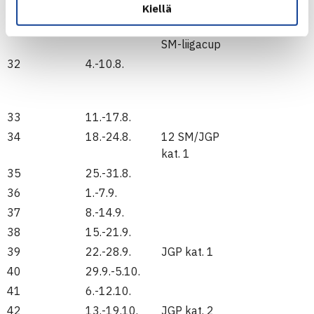
Kiellä
31
28.7.-3.8.
JGP kat. 2,
Junioreiden
SM-liigacup
32
4.-10.8.
33
11.-17.8.
34
18.-24.8.
12 SM/JGP
kat. 1
35
25.-31.8.
36
1.-7.9.
37
8.-14.9.
38
15.-21.9.
39
22.-28.9.
JGP kat. 1
40
29.9.-5.10.
41
6.-12.10.
42
13.-19.10.
JGP kat. 2