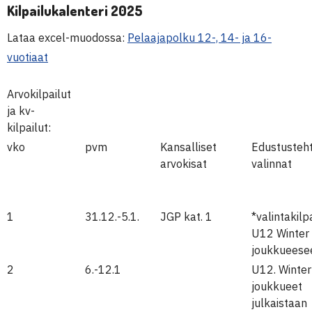
Kilpailukalenteri 2025
Lataa excel-muodossa:
Pelaajapolku 12-, 14- ja 16-
vuotiaat
Arvokilpailut
ja kv-
kilpailut:
vko
pvm
Kansalliset
Edustusteh
arvokisat
valinnat
1
31.12.-5.1.
JGP kat. 1
*valintakilp
U12 Winter 
joukkueese
2
6.-12.1
U12. Winte
joukkueet
julkaistaan