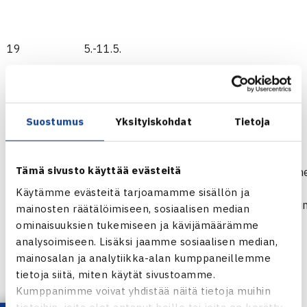
19
5.-11.5.
20
12.-18.5.
JGP kat. 1
Suostumus
Yksityiskohdat
Tietoja
21
19.-25.5.
Tämä sivusto käyttää evästeitä
22
26.5.-1.6.
U12 Summ
Cup suorat
Käytämme evästeitä tarjoamamme sisällön ja
pelaajavali
mainosten räätälöimiseen, sosiaalisen median
ominaisuuksien tukemiseen ja kävijämäärämme
23
2.-8.6.
analysoimiseen. Lisäksi jaamme sosiaalisen median,
mainosalan ja analytiikka-alan kumppaneillemme
tietoja siitä, miten käytät sivustoamme.
Kumppanimme voivat yhdistää näitä tietoja muihin
tietoihin, joita olet antanut heille tai joita on kerätty,