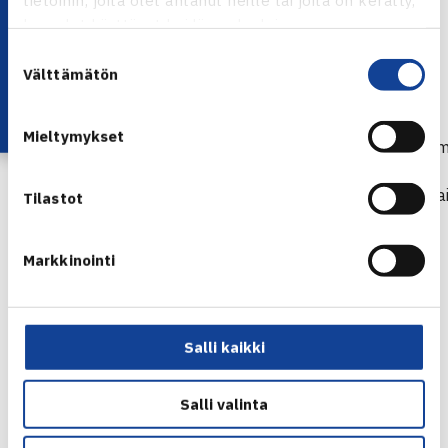
Lataa OmaTennis!
kun olet käyttänyt heidän palvelujaan.
Suostumuksen
Välttämätön
valinta
Mieltymykset
24
9.-15.6.
JGP kat. 1
*U12 Summ
Cup
valintakilpa
Tilastot
25
16.-22.6.
Markkinointi
26
23.-29.6.
27
30.6.-6.7.
Salli kaikki
28
7.-13.7.
29
14.-20.7.
Salli valinta
30
21.-27.7.