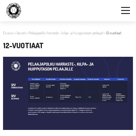
Etusivu
>
Seurat
>
Pelaajapolku harraste-, kilpa- ja huipputason pelaajat
>
12-vuotiaat
12-VUOTIAAT