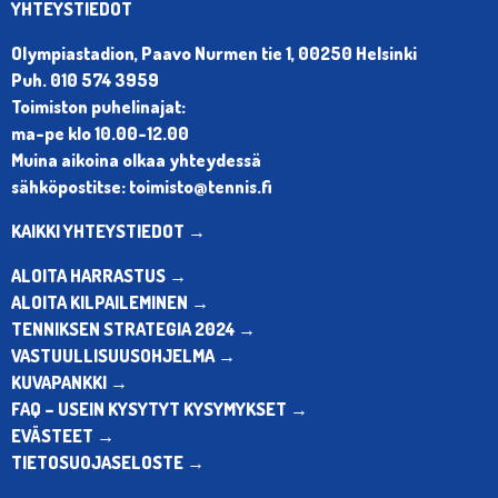
YHTEYSTIEDOT
Olympiastadion, Paavo Nurmen tie 1, 00250 Helsinki
Puh. 010 574 3959
Toimiston puhelinajat:
ma-pe klo 10.00-12.00
Muina aikoina olkaa yhteydessä
sähköpostitse: toimisto@tennis.fi
KAIKKI YHTEYSTIEDOT →
ALOITA HARRASTUS →
ALOITA KILPAILEMINEN →
TENNIKSEN STRATEGIA 2024 →
VASTUULLISUUSOHJELMA →
KUVAPANKKI →
FAQ – USEIN KYSYTYT KYSYMYKSET →
EVÄSTEET →
TIETOSUOJASELOSTE →