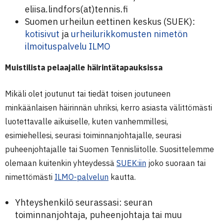
eliisa.lindfors(at)tennis.fi
Suomen urheilun eettinen keskus (SUEK):
kotisivut
ja
urheilurikkomusten nimetön
ilmoituspalvelu ILMO
Muistilista pelaajalle häirintätapauksissa
Mikäli olet joutunut tai tiedät toisen joutuneen
minkäänlaisen häirinnän uhriksi, kerro asiasta välittömästi
luotettavalle aikuiselle, kuten vanhemmillesi,
esimiehellesi, seurasi toiminnanjohtajalle, seurasi
puheenjohtajalle tai Suomen Tennisliitolle. Suosittelemme
olemaan kuitenkin yhteydessä
SUEK:iin
joko suoraan tai
nimettömästi
ILMO-palvelun
kautta.
Yhteyshenkilö seurassasi: seuran
toiminnanjohtaja, puheenjohtaja tai muu