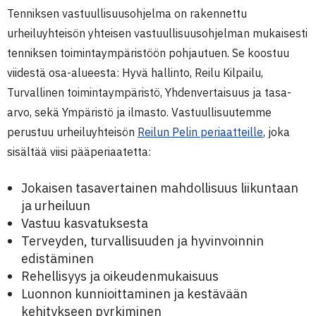
Tenniksen vastuullisuusohjelma on rakennettu
urheiluyhteisön yhteisen vastuullisuusohjelman mukaisesti
tenniksen toimintaympäristöön pohjautuen. Se koostuu
viidestä osa-alueesta: Hyvä hallinto, Reilu Kilpailu,
Turvallinen toimintaympäristö, Yhdenvertaisuus ja tasa-
arvo, sekä Ympäristö ja ilmasto. Vastuullisuutemme
perustuu urheiluyhteisön
Reilun Pelin periaatteille
, joka
sisältää viisi pääperiaatetta:
Jokaisen tasavertainen mahdollisuus liikuntaan
ja urheiluun
Vastuu kasvatuksesta
Terveyden, turvallisuuden ja hyvinvoinnin
edistäminen
Rehellisyys ja oikeudenmukaisuus
Luonnon kunnioittaminen ja kestävään
kehitykseen pyrkiminen