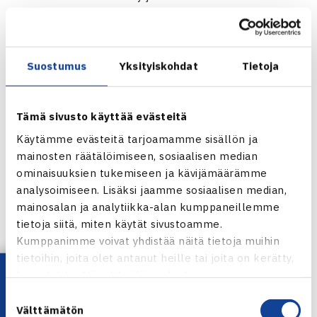
kanssa.
SEURAN VASTUULLISUUSMERKKI -KRITEERISTÖ
Suostumus
Yksityiskohdat
Tietoja
Tämä sivusto käyttää evästeitä
Käytämme evästeitä tarjoamamme sisällön ja
mainosten räätälöimiseen, sosiaalisen median
ominaisuuksien tukemiseen ja kävijämäärämme
analysoimiseen. Lisäksi jaamme sosiaalisen median,
mainosalan ja analytiikka-alan kumppaneillemme
tietoja siitä, miten käytät sivustoamme.
Kumppanimme voivat yhdistää näitä tietoja muihin
tietoihin, joita olet antanut heille tai joita on kerätty,
Vastuullisuusmerkin symbolissa yhdistyy
Lataa OmaTennis!
kun olet käyttänyt heidän palvelujaan.
monta asiaa: 1) perustan eli pohjatyön
Suostumuksen
merkitys, 2) kukka symboloi ihmisiä ja
Välttämätön
valinta