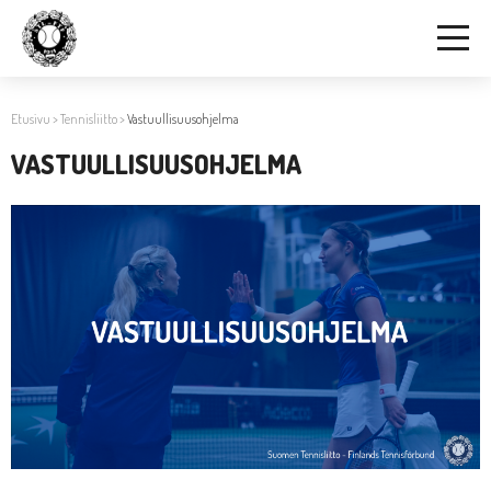
Etusivu
>
Tennisliitto
>
Vastuullisuusohjelma
VASTUULLISUUSOHJELMA