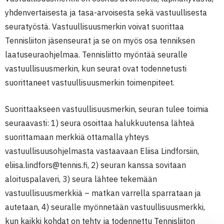
yhdenvertaisesta ja tasa-arvoisesta sekä vastuullisesta
seuratyöstä. Vastuullisuusmerkin voivat suorittaa
Tennisliiton jäsenseurat ja se on myös osa tenniksen
laatuseuraohjelmaa. Tennisliitto myöntää seuralle
vastuullisuusmerkin, kun seurat ovat todennetusti
suorittaneet vastuullisuusmerkin toimenpiteet.
Suorittaakseen vastuullisuusmerkin, seuran tulee toimia
seuraavasti: 1) seura osoittaa halukkuutensa lähteä
suorittamaan merkkiä ottamalla yhteys
vastuullisuusohjelmasta vastaavaan Eliisa Lindforsiin,
eliisa.lindfors@tennis.fi, 2) seuran kanssa sovitaan
aloituspalaveri, 3) seura lähtee tekemään
vastuullisuusmerkkiä – matkan varrella sparrataan ja
autetaan, 4) seuralle myönnetään vastuullisuusmerkki,
kun kaikki kohdat on tehty ja todennettu Tennisliiton