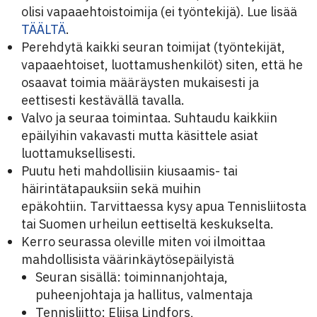
olisi vapaaehtoistoimija (ei työntekijä). Lue lisää
TÄÄLTÄ
.
Perehdytä kaikki seuran toimijat (työntekijät,
vapaaehtoiset, luottamushenkilöt) siten, että he
osaavat toimia määräysten mukaisesti ja
eettisesti kestävällä tavalla.
Valvo ja seuraa toimintaa. Suhtaudu kaikkiin
epäilyihin vakavasti mutta käsittele asiat
luottamuksellisesti.
Puutu heti mahdollisiin kiusaamis- tai
häirintätapauksiin sekä muihin
epäkohtiin. Tarvittaessa kysy apua Tennisliitosta
tai Suomen urheilun eettiseltä keskukselta.
Kerro seurassa oleville miten voi ilmoittaa
mahdollisista väärinkäytösepäilyistä
Seuran sisällä: toiminnanjohtaja,
puheenjohtaja ja hallitus, valmentaja
Tennisliitto: Eliisa Lindfors,