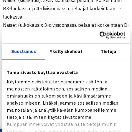
Naiset (sisäkausi): 3-divisioonassa pelaajat korkeintaan
B3-luokassa ja 4-divisioonassa pelaajat korkeintaan D-
luokassa.
Naiset (ulkokausi): 3-divisioonassa pelaajat korkeintaan D-
luokassa.
Pelaamisen iloa alueellisista miesten 5. ja
Suostumus
Yksityiskohdat
Tietoja
naisten 3.-4-divisioonista
Kerää kaveriporukka kasaan ja aloita sarjatennis!
Tämä sivusto käyttää evästeitä
Ulkokauden 2026 peliaika on
11.5.-16.8.2026.
Nousukarsinnat pelataan 28
.-30.8
.
Käytämme evästeitä tarjoamamme sisällön ja
mainosten räätälöimiseen, sosiaalisen median
ominaisuuksien tukemiseen ja kävijämäärämme
Alimmilla miesten V- ja naisten III-divisioonan
analysoimiseen. Lisäksi jaamme sosiaalisen median,
harrastetasoilla pyritään takaamaan sopivan tasoisia ja
mainosalan ja analytiikka-alan kumppaneillemme
mielekkäitä otteluita. Lohkot pyritään muodostamaan
tietoja siitä, miten käytät sivustoamme.
alueellisesti, jotta pitkiä pelimatkoja ei synny. Pelaajat
Kumppanimme voivat yhdistää näitä tietoja muihin
saavat olla korkeintaan D-luokassa.
tietoihin, joita olet antanut heille tai joita on kerätty,