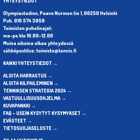
YHTEYSTIEDOT
Olympiastadion, Paavo Nurmen tie 1, 00250 Helsinki
Puh. 010 574 3959
Toimiston puhelinajat:
ma-pe klo 10.00-12.00
Muina aikoina olkaa yhteydessä
sähköpostitse: toimisto@tennis.fi
KAIKKI YHTEYSTIEDOT →
ALOITA HARRASTUS →
ALOITA KILPAILEMINEN →
TENNIKSEN STRATEGIA 2024 →
VASTUULLISUUSOHJELMA →
KUVAPANKKI →
FAQ – USEIN KYSYTYT KYSYMYKSET →
EVÄSTEET →
TIETOSUOJASELOSTE →