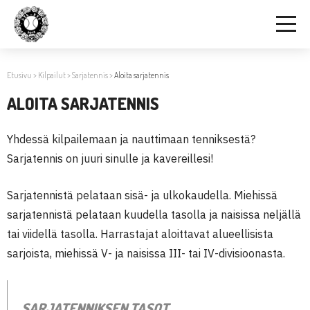
Etusivu
>
Kilpailut
>
Sarjatennis
>
Aloita sarjatennis
ALOITA SARJATENNIS
Yhdessä kilpailemaan ja nauttimaan tenniksestä?
Sarjatennis on juuri sinulle ja kavereillesi!
Sarjatennistä pelataan sisä- ja ulkokaudella. Miehissä
sarjatennistä pelataan kuudella tasolla ja naisissa neljällä
tai viidellä tasolla. Harrastajat aloittavat alueellisista
sarjoista, miehissä V- ja naisissa III- tai IV-divisioonasta.
SARJATENNIKSEN TASOT