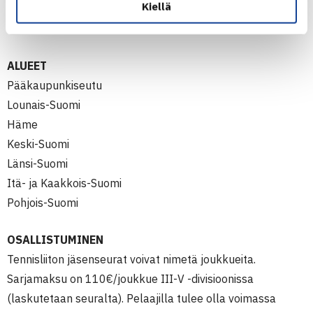
Kiellä
keskenään lohkojakojen julkaisun jälkeisen neljän viikon
aikana.
ALUEET
Pääkaupunkiseutu
Lounais-Suomi
Häme
Keski-Suomi
Länsi-Suomi
Itä- ja Kaakkois-Suomi
Pohjois-Suomi
OSALLISTUMINEN
Tennisliiton jäsenseurat voivat nimetä joukkueita.
Sarjamaksu on 110€/joukkue III-V -divisioonissa
(laskutetaan seuralta). Pelaajilla tulee olla voimassa