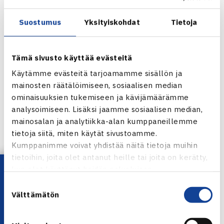
Ruusuvuori ja Niklas-Salminen sinivalkoisten
ykköstykkeinä
Suostumus
Yksityiskohdat
Tietoja
Miesten 25 000 dollarin ITF Futures -turnauksen
kaksinpelissä on mukana yhteensä kuusi suomalaista.
Tämä sivusto käyttää evästeitä
ATP-rankingsijoituksensa perusteella suoraan Tali Open -
Käytämme evästeitä tarjoamamme sisällön ja
kilpailun pääsarjaan pääsi
Patrik Niklas-Salminen
. Villin
mainosten räätälöimiseen, sosiaalisen median
kortin puolestaan saivat
Emil Ruusuvuori
,
Alex Hedman
,
ominaisuuksien tukemiseen ja kävijämäärämme
Aaro Pöllänen
ja
Otto Virtanen
. Lisäksi
Ville-Petteri Ahti
analysoimiseen. Lisäksi jaamme sosiaalisen median,
selvitti tiensä pääsarjaan karsintojen kautta.
mainosalan ja analytiikka-alan kumppaneillemme
tietoja siitä, miten käytät sivustoamme.
Kumppanimme voivat yhdistää näitä tietoja muihin
Nelinpelissä mukana on viisi suomalaisparia sekä
Mikko
tietoihin, joita olet antanut heille tai joita on kerätty,
Rouvala
, joka pelaa yhdessä Italian
Matteo Violan
Lataa OmaTennis!
kun olet käyttänyt heidän palvelujaan.
kanssa. Etukäteen suurimmat odotukset kohdistuvat
Suostumuksen
Niklas-Salmiseen ja Ruusuvuoreen, jotka muodostavat
Välttämätön
valinta
menestysnälkäisen ja yllätysvalmiin parivaljakon.