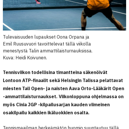
Tulevaisuuden lupaukset Oona Orpana ja
Emil Ruusuvuori tavoittelevat tällä viikolla
menestystä Talin ammattilaisturnauksissa.
Kuva: Heidi Koivunen.
Tennisviikon todellisina timantteina säkenöivät
Lontoon ATP-finaalit sekä Helsingin Talissa pelattavat
miesten Tali Open- ja naisten Aava Orto-Lääkärit Open
-ammattilaisturnaukset. Viikonloppuna ohjelmassa on
myös Cinia JGP -kilpailusarjan kauden viimeinen
osakilpailu kaikkien ikäluokkien osalta.
Tennismaailman herkeämätön huomio suuntautuu tällä