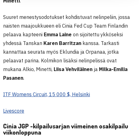
Minetti
.
Suuret menestysodotukset kohdistuvat nelinpeliin, jossa
naisten maajoukkueen eli Cinia Fed Cup Team Finlandin
pelaava kapteeni
Emma Laine
on sijoitettu ykköseksi
yhdessä Tanskan
Karen Barritzan
kanssa. Tarkasti
kannattaa seurata myös Eklundia ja Orpanaa, jotka
pelaavat parina. Kolmikon lisäksi nelinpelissä ovat
mukana Alkio, Minetti,
Liisa Vehviläinen
ja
Milka-Emilia
Pasanen
.
ITF Womens Circuit, 15 000 $, Helsinki
Livescore
Cinia JGP -kilpailusarjan viimeinen osakilpailu
viikonloppuna