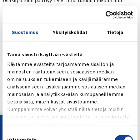
osakilpailuun päättyy 19.8. Ilmoittaudu mukaan alla
olevista linkeistä.
NAISTEN 5. FINNISH TOUR, LAHTI
Suostumus
Yksityiskohdat
Tietoja
MIESTEN 5. FINNISH TOUR, HÄMEENLINNA
FINNISH TOUR 2018 -OSAKILPAILUVOITTAJAT
Tämä sivusto käyttää evästeitä
4. osakilpailu Hanko 13.-15.7.
Käytämme evästeitä tarjoamamme sisällön ja
Miesten kaksinpeli: Ville-Petteri Ahti (Smash-Kotka)
mainosten räätälöimiseen, sosiaalisen median
Naisten kaksinpeli: Oona Orpana (HVS)
ominaisuuksien tukemiseen ja kävijämäärämme
analysoimiseen. Lisäksi jaamme sosiaalisen median,
Miesten nelinpeli: Jussi Tiainen (Smash)/Aleksi Löfman
mainosalan ja analytiikka-alan kumppaneillemme
(HVS)
tietoja siitä, miten käytät sivustoamme.
Naisten nelinpeli: Asta Miettinen (ÅLK)/Stella Remander
Kumppanimme voivat yhdistää näitä tietoja muihin
(Lo-Te)
tietoihin, joita olet antanut heille tai joita on kerätty,
Lataa OmaTennis!
kun olet käyttänyt heidän palvelujaan.
3. osakilpailu / yleiset SM-kilpailut Kulosaari 25.6.-1.7.
Suostumuksen
Miesten kaksinpeli: Harri Heliövaara (Sata)
Välttämätön