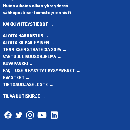
Muina aikoina olkaa yhteydessä
sähköpostitse: toimisto@tennis.fi
KAIKKI YHTEYSTIEDOT →
ALOITA HARRASTUS →
ALOITA KILPAILEMINEN →
TENNIKSEN STRATEGIA 2024 →
VASTUULLISUUSOHJELMA →
KUVAPANKKI →
FAQ – USEIN KYSYTYT KYSYMYKSET →
EVÄSTEET →
TIETOSUOJASELOSTE →
TILAA UUTISKIRJE →