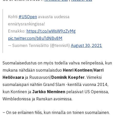
Kohti
#USOpen
avausta uudessa
ennätysrankingissa!
Ennakko:
https://t.co/wWsW9zZyMg
pic.twitter.com/b8uTdNBv8M
— Suomen Tennisliitto (@tennisfi)
August 30, 2021
Suomalaisedustus on myös todella vahva nelinpelissä, kun
mukana nähdään suomalaisduo
Henri Kontinen
/
Harri
Heliövaara
ja Ruusuvuori/
Dominik Koepfer
. Viimeksi
suomalaispari nähtiin Grand Slam -kentillä vuonna 2014,
kun Kontinen ja
Jarkko Nieminen
pelasivat US Openissa,
Wimbledonissa ja Ranskan avoimissa.
– On se erilainen fiilis, kun rinnalla on toinen suomalainen.