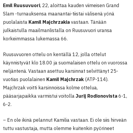
Emil Ruusuvuori
, 22, aloittaa kauden viimeisen Grand
Slam -turnauksensa maanantai-tiistai välisenä yönä
puolalaista
Kamil Majchrzakia
vastaan. Tänään
julkaistulla maailmanlistalla on Ruusuvuori uransa
korkeimmassa lukemassa 66.
Ruusuvuoren ottelu on kentällä 12, jolla ottelut
käynnistyvät klo 18.00 ja suomalaisen ottelu on vuorossa
neljäntenä. Vastaan asettuu karsinnat selvittänyt 25-
vuotias puolalainen
Kamil Majchrzak
(ATP-114).
Majchrzak voitti karsinnoissa kolme ottelua,
pääsarjapaikka varmistui voitolla
Jurij Rodionovista
6-1,
6-2.
– En ole ikinä pelannut Kamilia vastaan. Ei ole siis hirveän
tuttu vastustaja, mutta olemme kuitenkin pyörineet