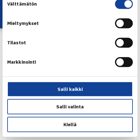
Lataa OmaTennis!
Välttämätön
valinta
Mieltymykset
Tilastot
Markkinointi
Salli kaikki
Salli valinta
Kiellä