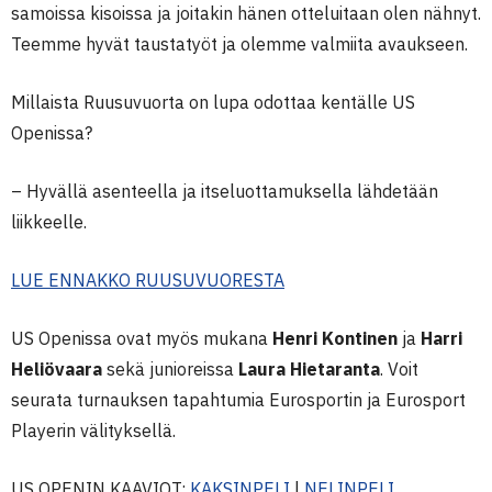
samoissa kisoissa ja joitakin hänen otteluitaan olen nähnyt.
Teemme hyvät taustatyöt ja olemme valmiita avaukseen.
Millaista Ruusuvuorta on lupa odottaa kentälle US
Openissa?
– Hyvällä asenteella ja itseluottamuksella lähdetään
liikkeelle.
LUE ENNAKKO RUUSUVUORESTA
US Openissa ovat myös mukana
Henri Kontinen
ja
Harri
Heliövaara
sekä junioreissa
Laura Hietaranta
. Voit
seurata turnauksen tapahtumia Eurosportin ja Eurosport
Playerin välityksellä.
US OPENIN KAAVIOT:
KAKSINPELI
|
NELINPELI