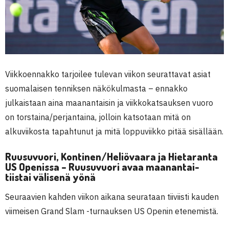
Viikkoennakko tarjoilee tulevan viikon seurattavat asiat
suomalaisen tenniksen näkökulmasta – ennakko
julkaistaan aina maanantaisin ja viikkokatsauksen vuoro
on torstaina/perjantaina, jolloin katsotaan mitä on
alkuviikosta tapahtunut ja mitä loppuviikko pitää sisällään.
Ruusuvuori, Kontinen/Heliövaara ja Hietaranta
US Openissa – Ruusuvuori avaa maanantai-
tiistai välisenä yönä
Seuraavien kahden viikon aikana seurataan tiiviisti kauden
viimeisen Grand Slam -turnauksen US Openin etenemistä.