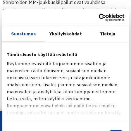
Senioreiden MM-joukkuekilpailut ovat vauhdissa
Kroatiassa. Suomella on joukkueet naisten 50-vuotiaissa ja
miesten 55- ja 60-vuotiaissa.
Suostumus
Yksityiskohdat
Tietoja
KAAVIOT & TULOSSEURANTA:
NAISET 50
|
MIEHET 55
|
MIEHET 60
Tämä sivusto käyttää evästeitä
Käytämme evästeitä tarjoamamme sisällön ja
mainosten räätälöimiseen, sosiaalisen median
ominaisuuksien tukemiseen ja kävijämäärämme
analysoimiseen. Lisäksi jaamme sosiaalisen median,
mainosalan ja analytiikka-alan kumppaneillemme
tietoja siitä, miten käytät sivustoamme.
Kumppanimme voivat yhdistää näitä tietoja muihin
tietoihin, joita olet antanut heille tai joita on kerätty,
kun olet käyttänyt heidän palvelujaan.
Suostumuksen