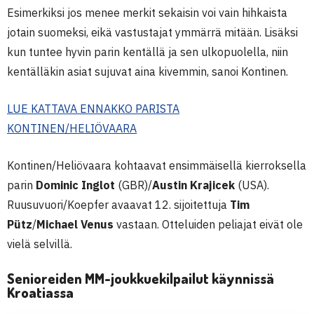
Esimerkiksi jos menee merkit sekaisin voi vain hihkaista
jotain suomeksi, eikä vastustajat ymmärrä mitään. Lisäksi
kun tuntee hyvin parin kentällä ja sen ulkopuolella, niin
kentälläkin asiat sujuvat aina kivemmin, sanoi Kontinen.
LUE KATTAVA ENNAKKO PARISTA
KONTINEN/HELIÖVAARA
Kontinen/Heliövaara kohtaavat ensimmäisellä kierroksella
parin
Dominic Inglot
(GBR)/
Austin Krajicek
(USA).
Ruusuvuori/Koepfer avaavat 12. sijoitettuja
Tim
Pütz
/
Michael Venus
vastaan. Otteluiden peliajat eivät ole
vielä selvillä.
Senioreiden MM-joukkuekilpailut käynnissä
Kroatiassa