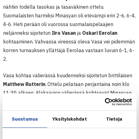
nähtiin todella tasokas ja tasaväkinen ottelu.
Suomalaisten harmiksi Minasyan oli etevämpi erin 2-6, 6-4,
4-6. Heti perään oli vuorossa suomalaispelaajien
neljänneksi sijoitetun
Iiro Vasan
ja
Oskari Eerolan
kohtaaminen. Vahvassa vireessä oleva Vasa vei pidemmän
korren turnauksen yllättäjä Eerolaa vastaan luvuin 6-1, 6-
2.
Vasa kohtaa välierässä kuudenneksi sijoitetun brittiläisen
Matthew Rutterin
. Ottelu pelataan perjantaina noin klo
11:30 alkaen. Alakaavion välierässä kohtaavat Minasyan
ja toiseksi sijoitettu puolalainen
Dawid Taczala
klo 10:00
alkaen.
Suostumus
Yksityiskohdat
Tietoja
KAAVIOT