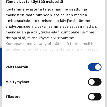
Ramstedt/Remander jatkoivat vahvaa kulkuaan
Tämä sivusto käyttää evästeitä
Käytämme evästeitä tarjoamamme sisällön ja
Sijoittamattomat
Peppi Ramstedt
ja
Stella Remander
mainosten räätälöimiseen, sosiaalisen median
ottivat jo viikkonsa kolmannen voiton. Torstain
ominaisuuksien tukemiseen ja kävijämäärämme
puolivälierässä he onnistuivat voittamaan virolaisparin
analysoimiseen. Lisäksi jaamme sosiaalisen median,
Elisabeth Iila
/
Liisa Varul
vakuuttavasti erin 6-2, 6-2.
mainosalan ja analytiikka-alan kumppaneillemme
tietoja siitä, miten käytät sivustoamme.
Kumppanimme voivat yhdistää näitä tietoja muihin
Loppuottelussa he kohtaavat niin ikään sijoittamattomat
tietoihin, joita olet antanut heille tai joita on kerätty,
venäläispelaajat
Elizaveta Gavrilovan
ja
Iuliia Iudenkon
.
Lataa OmaTennis!
kun olet käyttänyt heidän palvelujaan.
Mestaruusottelu pelataan perjantaina klo 10:00.
Suostumuksen
Välttämätön
valinta
KAAVIOT
Mieltymykset
Tilastot