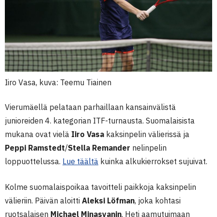
Iiro Vasa, kuva: Teemu Tiainen
Vierumäellä pelataan parhaillaan kansainvälistä
junioreiden 4. kategorian ITF-turnausta. Suomalaisista
mukana ovat vielä
Iiro Vasa
kaksinpelin välierissä ja
Peppi Ramstedt
/
Stella Remander
nelinpelin
loppuottelussa.
Lue täältä
kuinka alkukierrokset sujuivat.
Kolme suomalaispoikaa tavoitteli paikkoja kaksinpelin
välieriin. Päivän aloitti
Aleksi Löfman
, joka kohtasi
ruotsalaisen
Michael Minasyanin
. Heti aamutuimaan