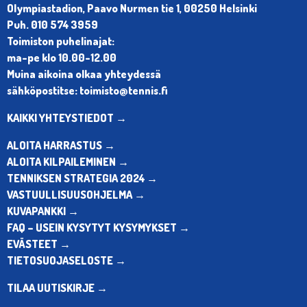
Olympiastadion, Paavo Nurmen tie 1, 00250 Helsinki
Puh. 010 574 3959
Toimiston puhelinajat:
ma-pe klo 10.00-12.00
Muina aikoina olkaa yhteydessä
sähköpostitse: toimisto@tennis.fi
KAIKKI YHTEYSTIEDOT →
ALOITA HARRASTUS →
ALOITA KILPAILEMINEN →
TENNIKSEN STRATEGIA 2024 →
VASTUULLISUUSOHJELMA →
KUVAPANKKI →
FAQ – USEIN KYSYTYT KYSYMYKSET →
EVÄSTEET →
TIETOSUOJASELOSTE →
TILAA UUTISKIRJE →