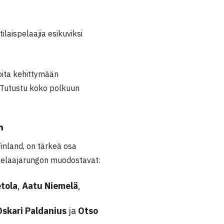
aispelaajia esikuviksi
oita kehittymään
. Tutustu koko polkuun
n
nland, on tärkeä osa
pelaajarungon muodostavat:
tola
,
Aatu Niemelä
,
Oskari Paldanius
ja
Otso