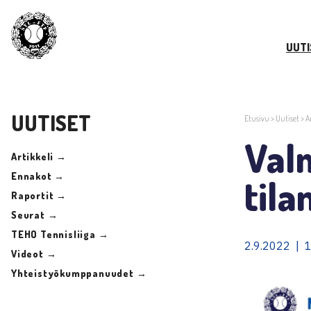
UUTI
UUTISET
Etusivu
>
Uutiset
>
A
Val
Artikkeli →
Ennakot →
til
Raportit →
Seurat →
TEHO Tennisliiga →
2.9.2022 | 1
Videot →
Yhteistyökumppanuudet →