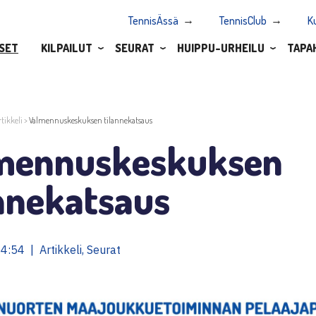
TennisÄssä
TennisClub
K
SET
KILPAILUT
SEURAT
HUIPPU-URHEILU
TAPA
rtikkeli
>
Valmennuskeskuksen tilannekatsaus
mennuskeskuksen
annekatsaus
4:54 | Artikkeli, Seurat