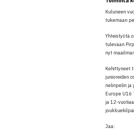
Toiminta k
Kuluneen vuo
tukemaan pel
Yhteistyötä 
tulevaan Pir
nyt maailman
Kehittyneet 
junioreiden o
nelinpelin ja
Europe U16 T
ja 12-vuotia
joukkuekilpai
Jaa: