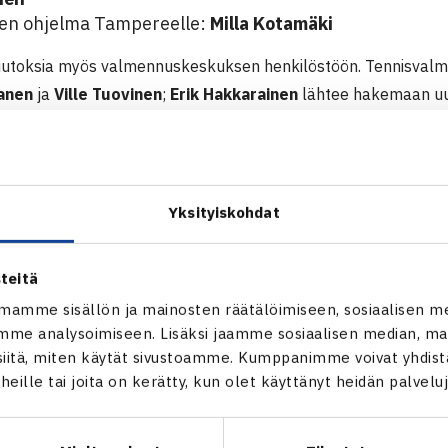
inen ohjelma Tampereelle:
Milla Kotamäki
uutoksia myös valmennuskeskuksen henkilöstöön. Tennisval
anen
ja
Ville Tuovinen
;
Erik Hakkarainen
lähtee hakemaan uus
 antanut tennikselle, nyt on muiden juttujen ja haasteiden vuoro
 vanhemmat ja koko tennisyhteisö. Matka jatkuu, sanoi Hakkar
Yksityiskohdat
ille loistavasta ja pitkäkestoisesta työstä tenniksen ja valm
uosien aikana. Erityisesti vahva osaaminen on näkynyt Laura H
teitä
ä, kiitti Tennisliiton huipputennis- ja tapahtumapäällikkö 
mamme sisällön ja mainosten räätälöimiseen, sosiaalisen m
ope Kailaheimo
.
me analysoimiseen. Lisäksi jaamme sosiaalisen median, mai
itä, miten käytät sivustoamme. Kumppanimme voivat yhdistää
nnuksen tukena jatkaa maajoukkuekapteeni
Jarkko Niemine
t heille tai joita on kerätty, kun olet käyttänyt heidän palvelu
almennuksesta ottaa kokonaisvastuun
Pirpa Takki
. Lisäksi h
arkus Arvaja
ja
Patrick Kaukovalta
.