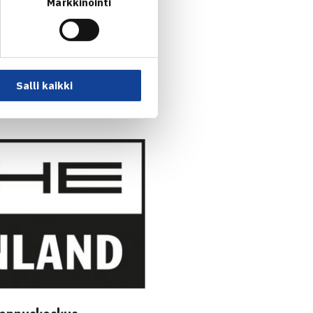
Markkinointi
enaava ryhmä – esimerkiksi
Salli kaikki
kua. Tutustu