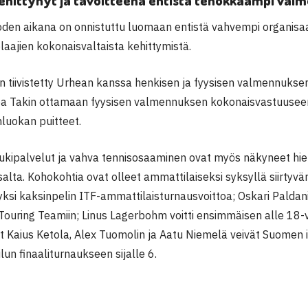
ehittynyt ja tavoitteena entistä tehokkaampi val
den aikana on onnistuttu luomaan entistä vahvempi organisaa
aajien kokonaisvaltaista kehittymistä.
on tiivistetty Urhean kanssa henkisen ja fyysisen valmennukse
pa Takin ottamaan fyysisen valmennuksen kokonaisvastuuseen
luokan puitteet.
tukipalvelut ja vahva tennisosaaminen ovat myös näkyneet h
salta. Kohokohtia ovat olleet ammattilaiseksi syksyllä siirtyv
 yksi kaksinpelin ITF-ammattilaisturnausvoittoa; Oskari Paldani
ouring Teamiin; Linus Lagerbohm voitti ensimmäisen alle 18-
at Kaius Ketola, Alex Tuomolin ja Aatu Niemelä veivät Suomen
lun finaaliturnaukseen sijalle 6.