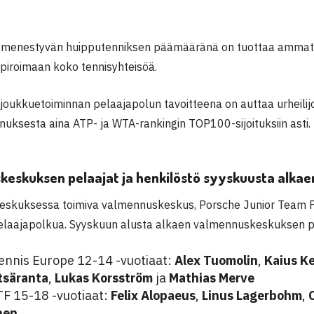
menestyvän huipputenniksen päämääränä on tuottaa ammattil
nspiroimaan koko tennisyhteisöä.
oukkuetoiminnan pelaajapolun tavoitteena on auttaa urheilij
uksesta aina ATP- ja WTA-rankingin TOP100-sijoituksiin asti
eskuksen pelaajat ja henkilöstö syyskuusta alkae
keskuksessa toimiva valmennuskeskus, Porsche Junior Team Fi
elaajapolkua. Syyskuun alusta alkaen valmennuskeskuksen 
nnis Europe 12-14 -vuotiaat:
Alex Tuomolin
,
Kaius Ke
tsäranta
,
Lukas Korsström
ja
Mathias Merve
F 15-18 -vuotiaat:
Felix Alopaeus
,
Linus Lagerbohm
,
nen