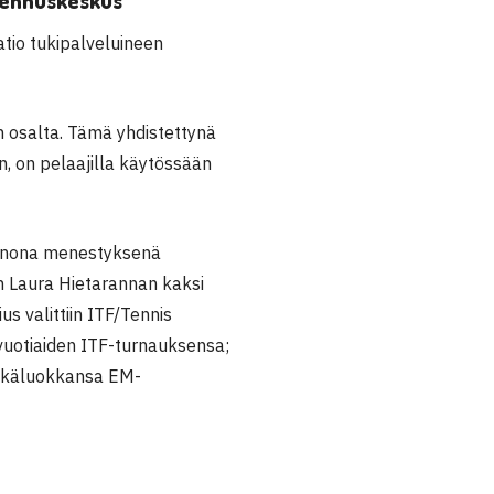
mennuskeskus
tio tukipalveluineen
n osalta. Tämä yhdistettynä
, on pelaajilla käytössään
ienona menestyksenä
än
Laura Hietarannan
kaksi
us valittiin ITF/Tennis
vuotiaiden ITF-turnauksensa;
 ikäluokkansa EM-