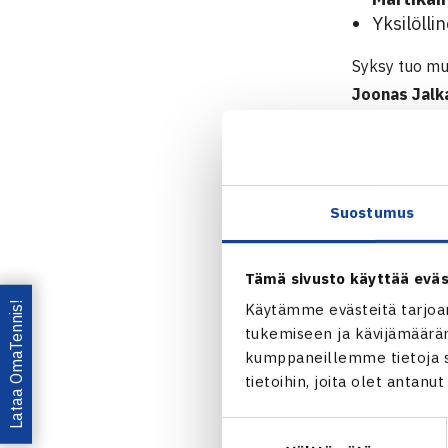
Yksilöll
Syksy tuo m
Joonas Jalk
– Paljon olen
valmentajat,
Suostumus
– Kiitos Erik
kuluneiden v
Tämä sivusto käyttää eväs
menestyksess
Lataa OmaTennis!
Käytämme evästeitä tarjoa
vastaava
Ro
tukemiseen ja kävijämääräm
kumppaneillemme tietoja si
Tennisvalme
tietoihin, joita olet antanu
Fyysisestä v
Suostumuksen
huolehtivat
M