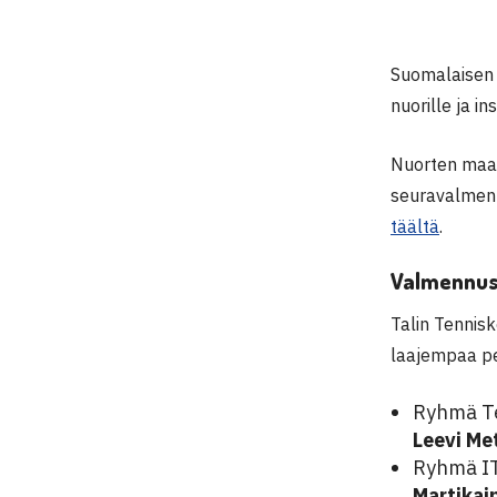
Suomalaisen 
nuorille ja i
Nuorten maaj
seuravalmenn
täältä
.
Valmennusk
Talin Tennis
laajempaa p
Ryhmä Te
Leevi Me
Ryhmä IT
Martikai