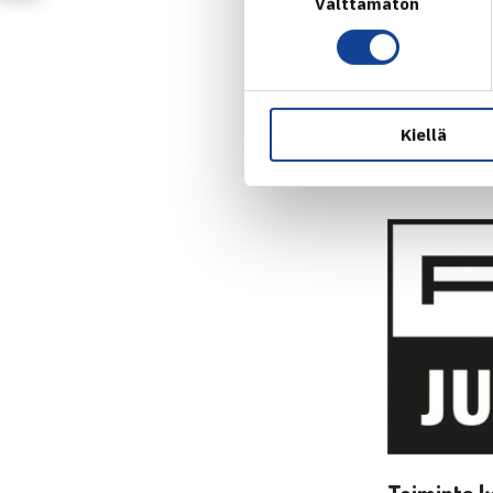
Välttämätön
valinta
Valmennuskes
Valmennuskes
Kiellä
leiritysten j
valmennuske