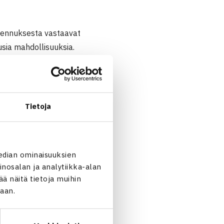
mennuksesta vastaavat
ia mahdollisuuksia.
. Iso kiitos pelaajat,
ainen.
Tietoja
ennuskeskuksen eteen
ietarannan kehittymisessä ja
sekä valmennuskeskuksesta
edian ominaisuuksien
nosalan ja analytiikka-alan
 näitä tietoja muihin
n
.
jaan.
enkisestä valmennuksesta