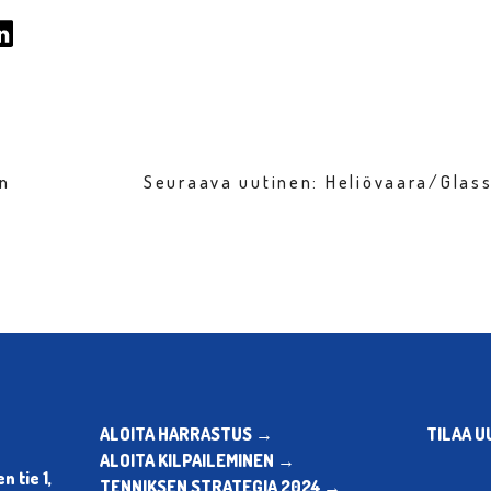
en
Seuraava uutinen: Heliövaara/Glass
ALOITA HARRASTUS →
TILAA U
ALOITA KILPAILEMINEN →
 tie 1,
TENNIKSEN STRATEGIA 2024 →