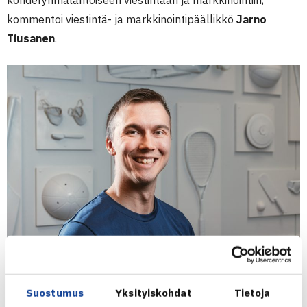
kohderyhmälähtöiseen viestintään ja markkinointiin,
kommentoi viestintä- ja markkinointipäällikkö
Jarno
Tiusanen
.
Viestintä ja markkinointi nähdään siis
uudessa strategiassa
Suostumus
Yksityiskohdat
Tietoja
onnistumisen edellytyksenä
. Tämä tarkoittaa käytännössä