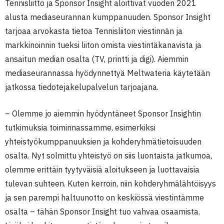
Tennisliitto ja Sponsor Insight aloittivat vuoden 2021
alusta mediaseurannan kumppanuuden. Sponsor Insight
tarjoaa arvokasta tietoa Tennisliiton viestinnän ja
markkinoinnin tueksi liiton omista viestintäkanavista ja
ansaitun median osalta (TV, printti ja digi). Aiemmin
mediaseurannassa hyödynnettyä Meltwateria käytetään
jatkossa tiedotejakelupalvelun tarjoajana.
– Olemme jo aiemmin hyödyntäneet Sponsor Insightin
tutkimuksia toiminnassamme, esimerkiksi
yhteistyökumppanuuksien ja kohderyhmätietoisuuden
osalta. Nyt solmittu yhteistyö on siis luontaista jatkumoa,
olemme erittäin tyytyväisiä aloitukseen ja luottavaisia
tulevan suhteen. Kuten kerroin, niin kohderyhmälähtöisyys
ja sen parempi haltuunotto on keskiössä viestintämme
osalta – tähän Sponsor Insight tuo vahvaa osaamista.