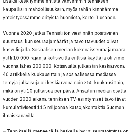
Lisäksi keskitymme entistä vahvemmin tenniksen
kaupallisiin mahdollisuuksiin, myös tähän kiinnitämme
yhteistyössämme erityistä huomiota, kertoi Tiusanen.
Vuonna 2020 jatkui Tennisliiton viestinnän positiivinen
suuntaus, kun seuraajamäärät ja tavoittavuudet olivat
kasvulinjalla. Sosiaalisen median kokonaisseuraajamäärä
ylitti 10 000 rajan ja kotisivuilla erillisiä käyttäjiä oli viime
vuonna lähes 200 000. Kotisivuilla julkaistiin keskiarvona
46 artikkelia kuukausittain ja sosiaalisessa mediassa
tehtyjä julkaisuja oli keskiarvona noin 350 kuukausittain,
mikä on yli 10 julkaisua per päivä. Ansaitun median osalta
vuoden 2020 aikana tenniksen TV-esiintymiset tavoittivat
kumulatiivisesti 115 miljoonaa katsojakontaktia Suomen
ilmaiskanavilla.
– Tenniksellä menee tällä hetkellä hyvin: seuratoiminta on