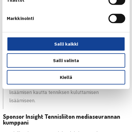
– Olemme asettaneet seuraavan lauseen ohjaamaan
toimintaamme: tenniksen tunnettuuden ja kiinnostavuuden
Markkinointi
lisäämisen kautta tenniksen kuluttamisen lisäämiseen.
Kuluttaminen on moniuloitteinen termi, joka käsittää muun
muassa tenniksen pelaamisen harrastus- ja
Salli kaikki
kilpailumielessä, jäsenseurojen jäsenmäärän kasvamisen,
seuraamisen mediasta ja sosiaalisesta mediasta sekä
Salli valinta
tennistuotteiden ostamisen.
Kiellä
Tenniksen tunnettuuden ja kiinnostavuuden
lisäämisen kautta tenniksen kuluttamisen
lisäämiseen.
Sponsor Insight Tennisliiton mediaseurannan
kumppani