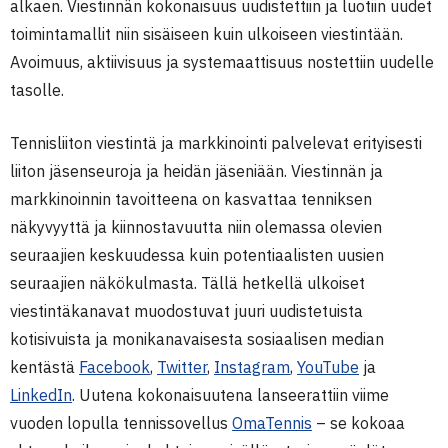
alkaen. Viestinnän kokonaisuus uudistettiin ja luotiin uudet
toimintamallit niin sisäiseen kuin ulkoiseen viestintään.
Avoimuus, aktiivisuus ja systemaattisuus nostettiin uudelle
tasolle.
Tennisliiton viestintä ja markkinointi palvelevat erityisesti
liiton jäsenseuroja ja heidän jäseniään. Viestinnän ja
markkinoinnin tavoitteena on kasvattaa tenniksen
näkyvyyttä ja kiinnostavuutta niin olemassa olevien
seuraajien keskuudessa kuin potentiaalisten uusien
seuraajien näkökulmasta. Tällä hetkellä ulkoiset
viestintäkanavat muodostuvat juuri uudistetuista
kotisivuista ja monikanavaisesta sosiaalisen median
kentästä
Facebook
,
Twitter
,
Instagram
,
YouTube
ja
LinkedIn
. Uutena kokonaisuutena lanseerattiin viime
vuoden lopulla tennissovellus
OmaTennis
– se kokoaa