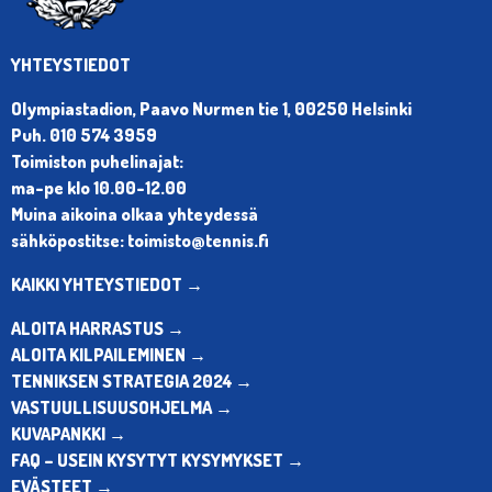
YHTEYSTIEDOT
Olympiastadion, Paavo Nurmen tie 1, 00250 Helsinki
Puh. 010 574 3959
Toimiston puhelinajat:
ma-pe klo 10.00-12.00
Muina aikoina olkaa yhteydessä
sähköpostitse: toimisto@tennis.fi
KAIKKI YHTEYSTIEDOT →
ALOITA HARRASTUS →
ALOITA KILPAILEMINEN →
TENNIKSEN STRATEGIA 2024 →
VASTUULLISUUSOHJELMA →
KUVAPANKKI →
FAQ – USEIN KYSYTYT KYSYMYKSET →
EVÄSTEET →