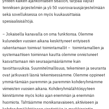
yhteen kaiken ajankohtaisen sisällön, tarjoaa väylät
tenniksen järjestelmiin ja yli 50 vuorovarausjärjestelmään
sekä sovelluksessa on myös kuukausittaisia
spesiaalisisältöjä.
– Jokaisella kanavalla on oma funktionsa. Olemme
kuluneiden vuosien aikana keskittyneet erityisesti
rakentamaan toimivat toimintamallit – toimintamallien ja
systemaattisen toiminnan kautta olemme onnistuneet
kasvattamaan niin seuraajamääriämme kuin
tavoittavuuksia. Suunnitelmallisuus, tekeminen ja seuranta
ovat jatkuvasti läsnä tekemisessämme. Olemme oppineet
ymmärtämään paremmin ja paremmin kohderyhmämme
viimeisten vuosien aikana. Kohderyhmälähtöisyyteen
kiinnitämme myös koko ajan enemmän ja enemmän
huomiota. Tähtäämme monikanavaiseen, aktiiviseen ja