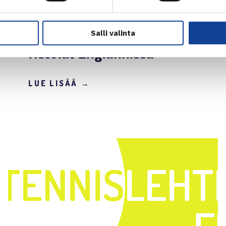
13.7.2004 | 11:15
Salli valinta
Ketolat Englannissa
LUE LISÄÄ →