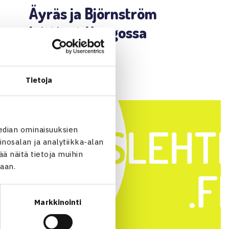
Äyräs ja Björnström
loistivat Hangossa
LUE LISÄÄ →
Tietoja
edian ominaisuuksien
nosalan ja analytiikka-alan
 näitä tietoja muihin
jaan.
Markkinointi