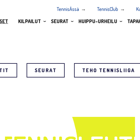
TennisÄssä
TennisClub
K
SET
KILPAILUT
SEURAT
HUIPPU-URHEILU
TAPA
TIT
SEURAT
TEHO TENNISLIIGA