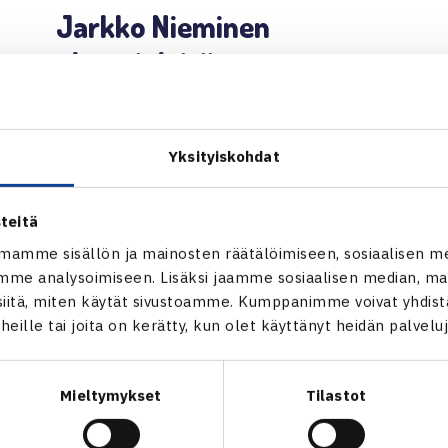
Jarkko Nieminen
olympialaisiin
LUE LISÄÄ →
Yksityiskohdat
teitä
mamme sisällön ja mainosten räätälöimiseen, sosiaalisen m
me analysoimiseen. Lisäksi jaamme sosiaalisen median, mai
itä, miten käytät sivustoamme. Kumppanimme voivat yhdistää
t heille tai joita on kerätty, kun olet käyttänyt heidän palvelu
Mieltymykset
Tilastot