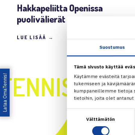
Hakkapeliitta Openissa
puolivälierät
LUE LISÄÄ →
Suostumus
Tämä sivusto käyttää eväs
Lataa OmaTennis!
Käytämme evästeitä tarjoa
tukemiseen ja kävijämääräm
kumppaneillemme tietoja si
tietoihin, joita olet antanu
Suostumuksen
Välttämätön
valinta