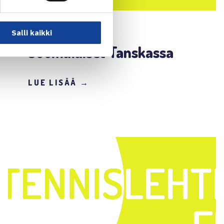
13.7.2004 | 11:00
Salli kaikki
Suomalaiset Tanskassa
LUE LISÄÄ →