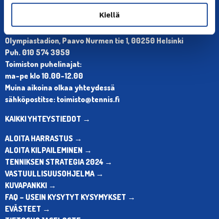
Kiellä
YHTEYSTIEDOT
Olympiastadion, Paavo Nurmen tie 1, 00250 Helsinki
Puh. 010 574 3959
Toimiston puhelinajat:
ma-pe klo 10.00-12.00
Muina aikoina olkaa yhteydessä
sähköpostitse: toimisto@tennis.fi
KAIKKI YHTEYSTIEDOT →
ALOITA HARRASTUS →
ALOITA KILPAILEMINEN →
TENNIKSEN STRATEGIA 2024 →
VASTUULLISUUSOHJELMA →
KUVAPANKKI →
FAQ – USEIN KYSYTYT KYSYMYKSET →
EVÄSTEET →