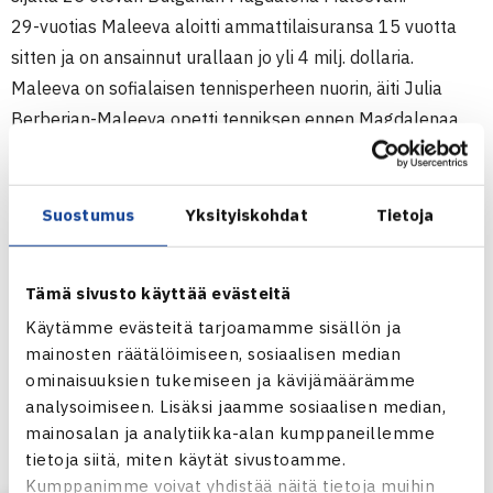
29-vuotias Maleeva aloitti ammattilaisuransa 15 vuotta
sitten ja on ansainnut urallaan jo yli 4 milj. dollaria.
Maleeva on sofialaisen tennisperheen nuorin, äiti Julia
Berberian-Maleeva opetti tenniksen ennen Magdalenaa
myös 10 vuotta sitten ammattilaisuransa päättäneelle
Manuela Maleeva-Fragnierelle, 37, ja seitsemän vuotta
sitten kentät jättäneelle Katerina Maleevalle, 35.
Suostumus
Yksityiskohdat
Tietoja
Magdalena Maleeva on parhaimmillaan ollut WTA-
rankingissa sijalla 4 (29.1.1996). Tänä vuonna Maleeva oli
Tämä sivusto käyttää evästeitä
Grand Slam-kisoissa neljännellä kierroksella sekä
Käytämme evästeitä tarjoamamme sisällön ja
Ranskan avoimissa että Wimbledonissa. Hän on voittanut
mainosten räätälöimiseen, sosiaalisen median
urallaan 10 WTA-turnausta, tämän vuoden helmikuussa
ominaisuuksien tukemiseen ja kävijämäärämme
hän oli 1,3 milj.dollarin Pan Pacific -turnauksen finaalissa
analysoimiseen. Lisäksi jaamme sosiaalisen median,
Japanissa, jossa hävisi Lindsay Davenportille.
mainosalan ja analytiikka-alan kumppaneillemme
Laine on Luxemburgissa mukana myös nelinpelissä, johon
tietoja siitä, miten käytät sivustoamme.
Kumppanimme voivat yhdistää näitä tietoja muihin
hän pääsi mukaan niin ikään karsintojen kautta.