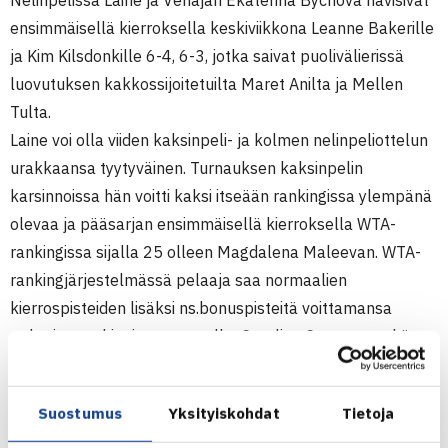
Nelinpelissä Laine ja Venäjän Ekaterina Bychova hävisivät
ensimmäisellä kierroksella keskiviikkona Leanne Bakerille
ja Kim Kilsdonkille 6-4, 6-3, jotka saivat puolivälierissä
luovutuksen kakkossijoitetuilta Maret Anilta ja Mellen
Tulta.
Laine voi olla viiden kaksinpeli- ja kolmen nelinpeliottelun
urakkaansa tyytyväinen. Turnauksen kaksinpelin
karsinnoissa hän voitti kaksi itseään rankingissa ylempänä
olevaa ja pääsarjan ensimmäisellä kierroksella WTA-
rankingissa sijalla 25 olleen Magdalena Maleevan. WTA-
rankingjärjestelmässä pelaaja saa normaalien
kierrospisteiden lisäksi ns.bonuspisteitä voittamansa
pelaajan rankingin perusteella: Catalina Castanosta hän
sai neljä ja Sandra Kloeselistä kaksi bonuspistettä,
Maleevasta peräti 23 pistettä, yhteensä 29 bonuspistettä.
Suostumus
Yksityiskohdat
Tietoja
Karsintojen selvittämistä tuli kierrospisteitä 8,5 ja