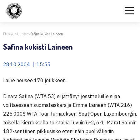
Etusivu
>
Uutiset
>
Safina kukisti Laineen
Safina kukisti Laineen
28.10.2004 | 15:55
Laine nousee 170 joukkoon
Dinara Safina (WTA 53) ei jättänyt jossitteluille sijaa
voittaessaan suomalaiskarsija Emma Laineen (WTA 216)
225.000$ WTA Tour-turnauksen, Seat Open Luxembourgin,
toisella kierroksella torstaina luvuin 6-2, 6-1. Marat Safinin
182-senttinen pikkusisko eteni näin puolivälieriin.