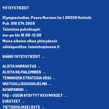
YHTEYSTIEDOT
Olympiastadion, Paavo Nurmen tie 1, 00250 Helsinki
Puh. 010 574 3959
Toimiston puhelinajat:
ma-pe klo 10.00-12.00
Muina aikoina olkaa yhteydessä
sähköpostitse: toimisto@tennis.fi
KAIKKI YHTEYSTIEDOT →
ALOITA HARRASTUS →
ALOITA KILPAILEMINEN →
TENNIKSEN STRATEGIA 2024 →
VASTUULLISUUSOHJELMA →
KUVAPANKKI →
FAQ – USEIN KYSYTYT KYSYMYKSET →
EVÄSTEET →
TIETOSUOJASELOSTE →