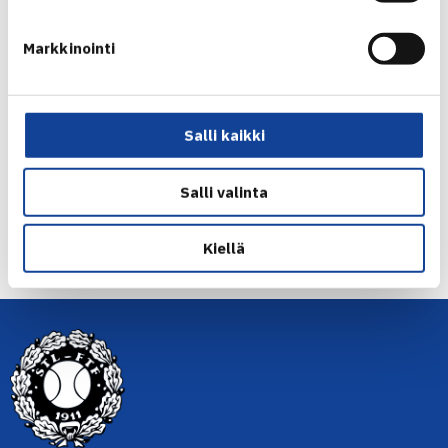
(karsijat) 64 63
Markkinointi
Seat Open Luxembourg
Jaa:
Salli kaikki
Salli valinta
← Edellinen
Seuraava uutinen: Kiiski vielä nelinpelissä… →
Kiellä