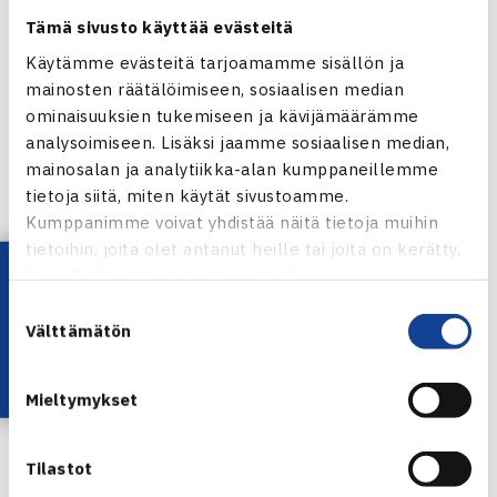
Tämä sivusto käyttää evästeitä
Käytämme evästeitä tarjoamamme sisällön ja
mainosten räätälöimiseen, sosiaalisen median
ominaisuuksien tukemiseen ja kävijämäärämme
analysoimiseen. Lisäksi jaamme sosiaalisen median,
mainosalan ja analytiikka-alan kumppaneillemme
tietoja siitä, miten käytät sivustoamme.
Alkulohkoista välieriin selvisivät Paldanius, Lagerbohm,
Kumppanimme voivat yhdistää näitä tietoja muihin
Korsström ja Keinonen. Välierien voittajille oli luvassa
tietoihin, joita olet antanut heille tai joita on kerätty,
Lataa OmaTennis!
kun olet käyttänyt heidän palvelujaan.
maajoukkuepaikat Summer Cupiin. Nämä paikat siis
Suostumuksen
nappasivat suorilla kahden erien voitoilla Paldanius ja
Välttämätön
valinta
Lagerbohm. Pronssiottelussa oli panoksena varapelaajan
paikka ja sen nappasi Korsström.
Mieltymykset
Välierät
Oskari Paldanius – Niklas Korsström 6-2, 6-1
Tilastot
Linus Lagerbohm – Anttu Keinonen 6-0, 6-0