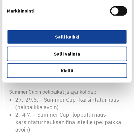
Markkinointi
Pronssiottelu
Korsström – Keinonen 7-5, 6-1
Salli kaikki
KAIKKI TULOKSET
Salli valinta
Viikko sitten selvitettiin tyttöjen joukkue, johon paikkansa
pelasivat
Nuppu Palm
(Smash),
Iida Heinonen
(HLK) ja
Kiellä
Emilia Lehtinen
(HVS). Lue lisää
täältä
.
Summer Cupin pelipaikat ja ajankohdat:
27.-29.6. – Summer Cup -karsintaturnaus
(pelipaikka avoin)
2.-4.7. – Summer Cup -lopputurnaus
karsintaturnauksen finalisteille (pelipaikka
avoin)