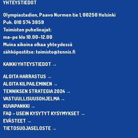
YHTEYSTIEDOT
Olympiastadion, Paavo Nurmen tie 1, 00250 Helsinki
Puh. 010 574 3959
Toimiston puhelinajat:
ma-pe klo 10.00-12.00
Muina aikoina olkaa yhteydessä
sähköpostitse: toimisto@tennis.fi
KAIKKI YHTEYSTIEDOT →
ALOITA HARRASTUS →
ALOITA KILPAILEMINEN →
TENNIKSEN STRATEGIA 2024 →
VASTUULLISUUSOHJELMA →
KUVAPANKKI →
FAQ – USEIN KYSYTYT KYSYMYKSET →
EVÄSTEET →
TIETOSUOJASELOSTE →