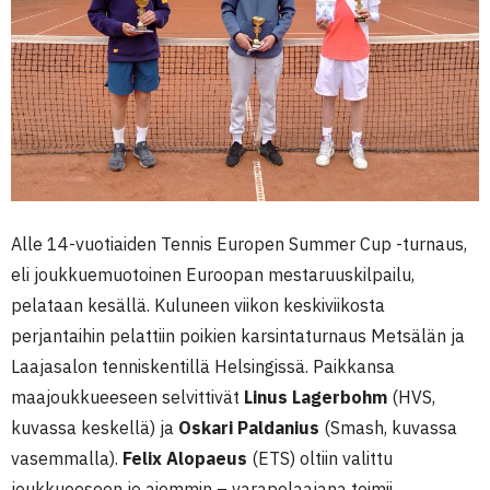
Alle 14-vuotiaiden Tennis Europen Summer Cup -turnaus,
eli joukkuemuotoinen Euroopan mestaruuskilpailu,
pelataan kesällä. Kuluneen viikon keskiviikosta
perjantaihin pelattiin poikien karsintaturnaus Metsälän ja
Laajasalon tenniskentillä Helsingissä. Paikkansa
maajoukkueeseen selvittivät
Linus Lagerbohm
(HVS,
kuvassa keskellä) ja
Oskari Paldanius
(Smash, kuvassa
vasemmalla).
Felix Alopaeus
(ETS) oltiin valittu
joukkueeseen jo aiemmin – varapelaajana toimii