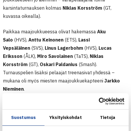
karsintaturnauksen kolmas
Niklas Korsström
(GT,
kuvassa oikealla).
Paikkaa maajoukkueessa olivat hakemassa
Aku
Salo
(HVS),
Anttu Keinonen
(ETS),
Lassi
Vepsäläinen
(SVS),
Linus Lagerbohm
(HVS),
Lucas
Eriksson
(ÅLK),
Miro Savolainen
(TaTS),
Niklas
Korsström
(GT),
Oskari Paldanius
(Smash).
Turnauspelien lisäksi pelaajat treenasivat yhdessä –
mukana oli myös miesten maajoukkuekapteeni
Jarkko
Nieminen
.
Suostumus
Yksityiskohdat
Tietoja