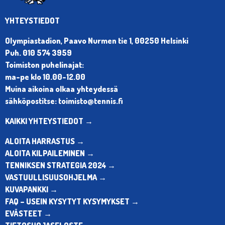
YHTEYSTIEDOT
Olympiastadion, Paavo Nurmen tie 1, 00250 Helsinki
Puh. 010 574 3959
Toimiston puhelinajat:
ma-pe klo 10.00-12.00
Muina aikoina olkaa yhteydessä
sähköpostitse: toimisto@tennis.fi
KAIKKI YHTEYSTIEDOT →
ALOITA HARRASTUS →
ALOITA KILPAILEMINEN →
TENNIKSEN STRATEGIA 2024 →
VASTUULLISUUSOHJELMA →
KUVAPANKKI →
FAQ – USEIN KYSYTYT KYSYMYKSET →
EVÄSTEET →