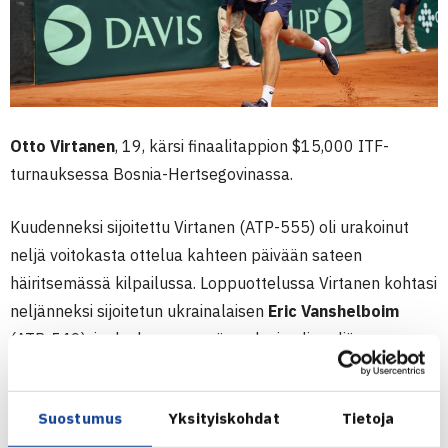
Otto Virtanen
, 19, kärsi finaalitappion $15,000 ITF-
turnauksessa Bosnia-Hertsegovinassa.
Kuudenneksi sijoitettu Virtanen (ATP-555) oli urakoinut
neljä voitokasta ottelua kahteen päivään sateen
häiritsemässä kilpailussa. Loppuottelussa Virtanen kohtasi
neljänneksi sijoitetun ukrainalaisen
Eric Vanshelboim
(ATP-549), jonka kanssa myös pelasi nelinpeliä
turnauksessa. Virtanen haki loppuottelussa uransa
kolmatta kaksinpelin ammattilaisturnausvoittoa.
Suostumus
Yksityiskohdat
Tietoja
Tällä kertaa oli kovalyöntisen suomalaisen taipuminen