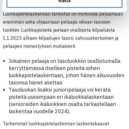
Kiellä
Luokkapistelaskennan tarkoitus on motivoida pelaamaan
enemmän sekä ohjaamaan pelaajia oikean tasoisiin
luokkiin. Luokkapisteitä jaetaan virallisista kilpailuista
1.1.2023 alkaen kilpailujen tason, vahvuuskertoimen ja
pelaajien menestyksen mukaisesti.
Jokainen pelaaja on tasoluokkiin osallistumalla
kerryttämässä itselleen pisteitä siihen
luokkapistelaskentaan, johon hänen alkuvuoden
tasonsa hänet asettaa
Tasoluokan lisäksi junioripelaaja voi kerätä
pisteitä useampaan eri ikäluokkalaskentaan
(senioreiden ikäluokkien osalta tarkastellaan
laskentaa vuodelle 2024).
Tarkemmat luokkapistelaskennan laskentakaavat