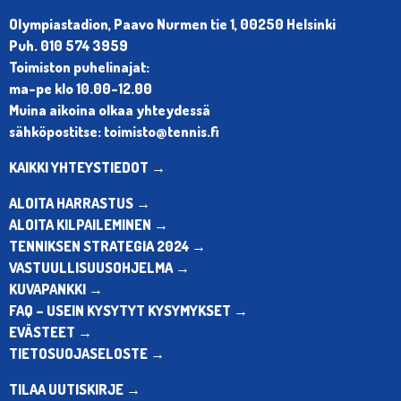
Olympiastadion, Paavo Nurmen tie 1, 00250 Helsinki
Puh. 010 574 3959
Toimiston puhelinajat:
ma-pe klo 10.00-12.00
Muina aikoina olkaa yhteydessä
sähköpostitse: toimisto@tennis.fi
KAIKKI YHTEYSTIEDOT →
ALOITA HARRASTUS →
ALOITA KILPAILEMINEN →
TENNIKSEN STRATEGIA 2024 →
VASTUULLISUUSOHJELMA →
KUVAPANKKI →
FAQ – USEIN KYSYTYT KYSYMYKSET →
EVÄSTEET →
TIETOSUOJASELOSTE →
TILAA UUTISKIRJE →