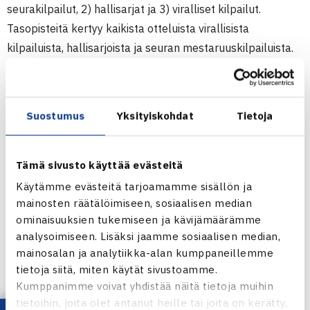
seurakilpailut, 2) hallisarjat ja 3) viralliset kilpailut.
Tasopisteitä kertyy kaikista otteluista virallisista
kilpailuista, hallisarjoista ja seuran mestaruuskilpailuista.
Muissa seurakilpailuissa tasopisteitä kertyy mikäli
molemmat pelaajat ovat korkeintaan D-luokassa.
Suostumus
Yksityiskohdat
Tietoja
”
Mikähän mun taso on, eiks ne oo niitä kirjaimia?
Olisinkohan mä D-luokassa, kun kuitenkin oon
Tämä sivusto käyttää evästeitä
voittanut yhen seuran sisäisenkin tapahtuman. Taso
Käytämme evästeitä tarjoamamme sisällön ja
ois kyllä kiva tietää.
”. Tällaisia keskusteluita kuulee
mainosten räätälöimiseen, sosiaalisen median
pukukopeissa, kentillä ja hallien käytävillä usein
ominaisuuksien tukemiseen ja kävijämäärämme
harrastepelaajien osalta. Tulevien uudistusten myötä
analysoimiseen. Lisäksi jaamme sosiaalisen median,
tämäkin selviää, sillä kaikki TennisÄssässä olevat
mainosalan ja analytiikka-alan kumppaneillemme
seurakilpailut tulevat kerryttämään tasopisteitä
tietoja siitä, miten käytät sivustoamme.
Kumppanimme voivat yhdistää näitä tietoja muihin
1.1.2023 alkaen.
tietoihin, joita olet antanut heille tai joita on kerätty,