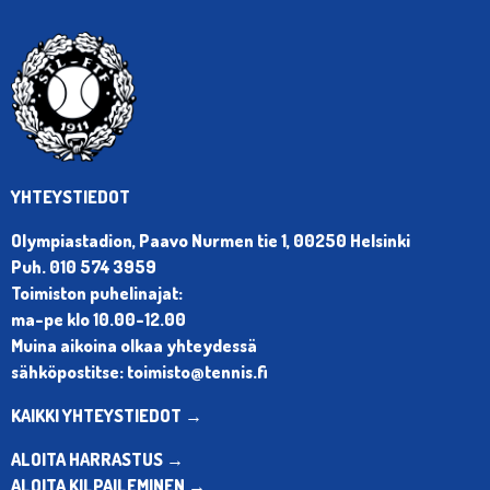
YHTEYSTIEDOT
Olympiastadion, Paavo Nurmen tie 1, 00250 Helsinki
Puh. 010 574 3959
Toimiston puhelinajat:
ma-pe klo 10.00-12.00
Muina aikoina olkaa yhteydessä
sähköpostitse: toimisto@tennis.fi
KAIKKI YHTEYSTIEDOT →
ALOITA HARRASTUS →
ALOITA KILPAILEMINEN →