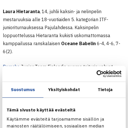
Laura Hietaranta
, 14, juhlii kaksin- ja nelinpelin
mestaruuksia alle 18-vuotiaiden 5. kategorian ITF-
junioriturnauksessa Pajulahdessa. Kaksinpelin
loppuottelussa Hietaranta kukisti uskomattomassa
kamppailussa ranskalaisen
Oceane Babelin
6-4, 4-6, 7-
6(2).
Porsche
Junior Team Finlandin nuoren taiturin vahvat
syysotteet jatkuivat kotimaan ITF-junioriturnauksissa.
Hietaranta voitti lokakuussa Vierumäellä käydyn 4.
Suostumus
Yksityiskohdat
Tietoja
kategorian turnauksen nelinpelin ja marraskuun alussa
hän juhli Tampereella 4. kategorian
kaksinpelimestaruutta. Nyt tulleet mestaruudet ovat
Tämä sivusto käyttää evästeitä
hienoa jatkoa hänen vahvalle syyskaudelleen.
Käytämme evästeitä tarjoamamme sisällön ja
mainosten räätälöimiseen, sosiaalisen median