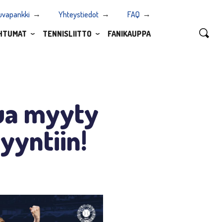
uvapankki
Yhteystiedot
FAQ
HTUMAT
TENNISLIITTO
FANIKAUPPA
pua myyty
yyntiin!