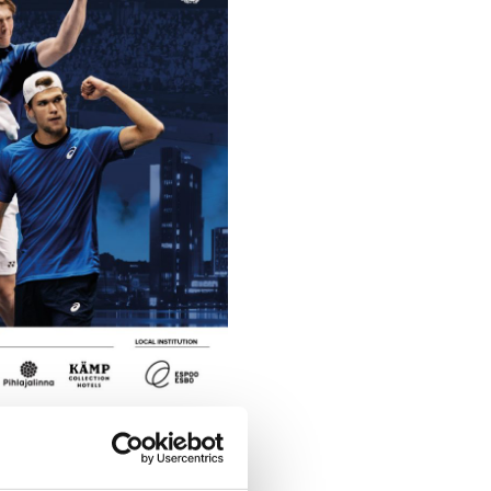
äy ennätyskuumana; jo yli