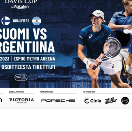
gentiinan välisen tenniksen MM-karsintaottelun lipunmyynti k
on ulkona!