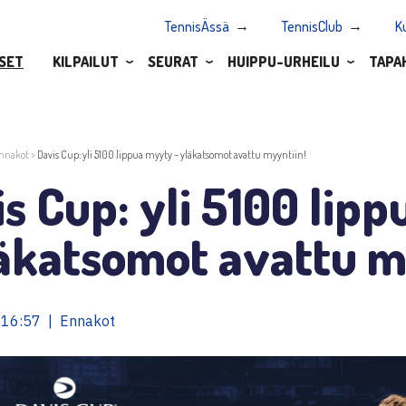
TennisÄssä
TennisClub
K
SET
KILPAILUT
SEURAT
HUIPPU-URHEILU
TAPA
nnakot
>
Davis Cup: yli 5100 lippua myyty – yläkatsomot avattu myyntiin!
s Cup: yli 5100 lip
äkatsomot avattu m
 16:57 | Ennakot