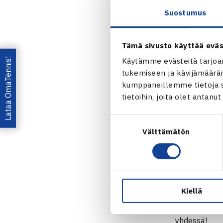
Suostumus
Lauantaille o
osalta parha
Tämä sivusto käyttää eväs
lisää katsomo
Lataa OmaTennis!
Käytämme evästeitä tarjoa
tukemiseen ja kävijämääräm
Suomi ja A
kumppaneillemme tietoja si
maailman 
tietoihin, joita olet antanu
pelataan l
Suostumuksen
13.00 alka
Välttämätön
valinta
OSTA LIPUT
TAPAHTUMA
Kiellä
Vuonna 2019 
oli kahden p
yhdessä!