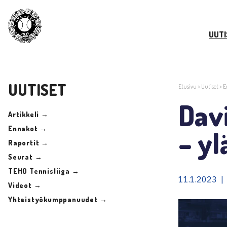
UUTI
UUTISET
Etusivu
>
Uutiset
>
E
Davi
Artikkeli →
Ennakot →
– yl
Raportit →
Seurat →
TEHO Tennisliiga →
11.1.2023 |
Videot →
Yhteistyökumppanuudet →