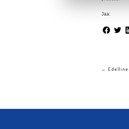
Jaa:
← Edellin