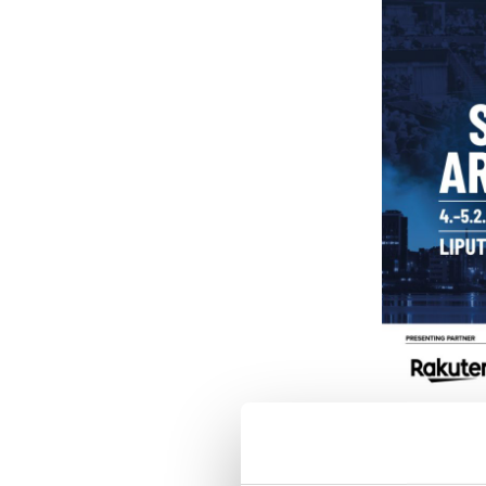
Suomen ja Ar
5100 lippua 