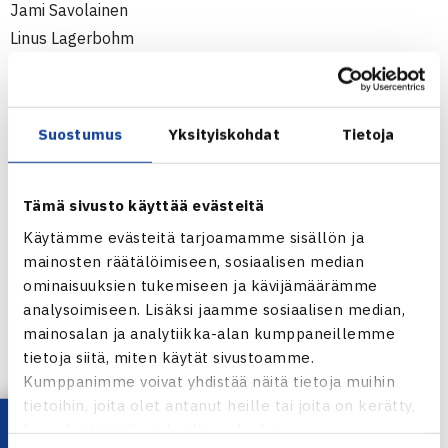
Jami Savolainen
Linus Lagerbohm
Pyry Ollikainen
TaTS
Suostumus
Yksityiskohdat
Tietoja
Lauri Kiiski
Peetu Pohjola
Hermanni Tiainen
Tämä sivusto käyttää evästeitä
Ristomatti Lanne
Käytämme evästeitä tarjoamamme sisällön ja
Roni Rikkonen
mainosten räätälöimiseen, sosiaalisen median
ominaisuuksien tukemiseen ja kävijämäärämme
Edwin Malin
analysoimiseen. Lisäksi jaamme sosiaalisen median,
mainosalan ja analytiikka-alan kumppaneillemme
TVS
tietoja siitä, miten käytät sivustoamme.
Karl Friberg
Kumppanimme voivat yhdistää näitä tietoja muihin
Tuomas Rikkonen
tietoihin, joita olet antanut heille tai joita on kerätty,
Oskari Eerola
kun olet käyttänyt heidän palvelujaan.