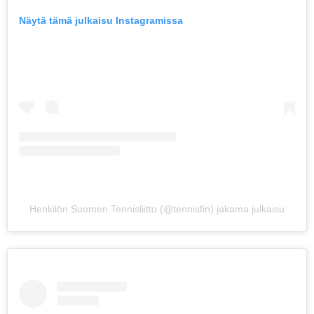
Näytä tämä julkaisu Instagramissa
Henkilön Suomen Tennisliitto (@tennisfin) jakama julkaisu