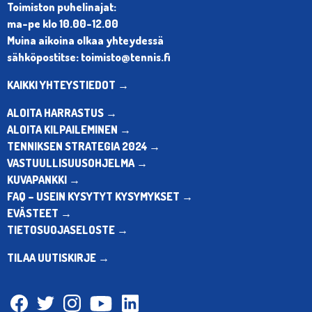
Toimiston puhelinajat:
ma-pe klo 10.00-12.00
Muina aikoina olkaa yhteydessä
sähköpostitse: toimisto@tennis.fi
KAIKKI YHTEYSTIEDOT →
ALOITA HARRASTUS →
ALOITA KILPAILEMINEN →
TENNIKSEN STRATEGIA 2024 →
VASTUULLISUUSOHJELMA →
KUVAPANKKI →
FAQ – USEIN KYSYTYT KYSYMYKSET →
EVÄSTEET →
TIETOSUOJASELOSTE →
TILAA UUTISKIRJE →