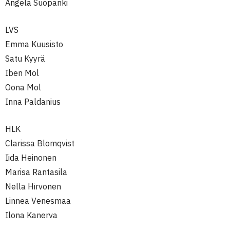
Angela Suopanki
LVS
Emma Kuusisto
Satu Kyyrä
Iben Mol
Oona Mol
Inna Paldanius
HLK
Clarissa Blomqvist
Iida Heinonen
Marisa Rantasila
Nella Hirvonen
Linnea Venesmaa
Ilona Kanerva