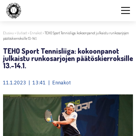
Etusivu
>
Uutiset
>
Ennakot
>
TEHO Sport Tennisliiga: kokoonpanot julkaistu runkosarjojen
päätöskierroksille 13.-14.1.
TEHO Sport Tennisliiga: kokoonpanot
julkaistu runkosarjojen päätöskierroksille
13.-14.1.
11.1.2023 | 13:41 | Ennakot