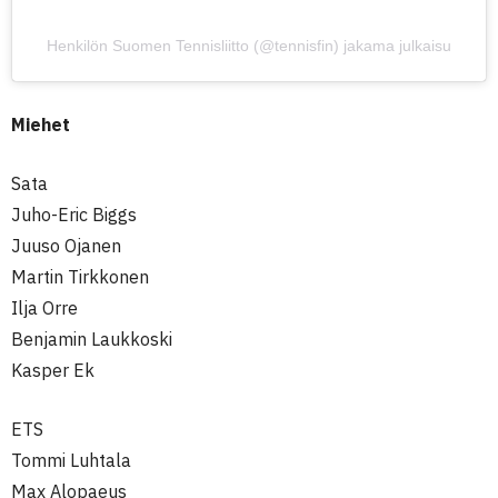
Henkilön Suomen Tennisliitto (@tennisfin) jakama julkaisu
Miehet
Sata
Juho-Eric Biggs
Juuso Ojanen
Martin Tirkkonen
Ilja Orre
Benjamin Laukkoski
Kasper Ek
ETS
Tommi Luhtala
Max Alopaeus