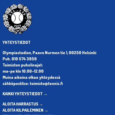
YHTEYSTIEDOT
Olympiastadion, Paavo Nurmen tie 1, 00250 Helsinki
Puh. 010 574 3959
Toimiston puhelinajat:
ma-pe klo 10.00-12.00
Muina aikoina olkaa yhteydessä
sähköpostitse: toimisto@tennis.fi
KAIKKI YHTEYSTIEDOT →
ALOITA HARRASTUS →
ALOITA KILPAILEMINEN →