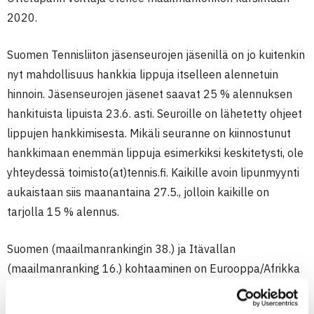
2020.
Suomen Tennisliiton jäsenseurojen jäsenillä on jo kuitenkin
nyt mahdollisuus hankkia lippuja itselleen alennetuin
hinnoin. Jäsenseurojen jäsenet saavat 25 % alennuksen
hankituista lipuista 23.6. asti. Seuroille on lähetetty ohjeet
lippujen hankkimisesta. Mikäli seuranne on kiinnostunut
hankkimaan enemmän lippuja esimerkiksi keskitetysti, ole
yhteydessä toimisto(at)tennis.fi. Kaikille avoin lipunmyynti
aukaistaan siis maanantaina 27.5., jolloin kaikille on
tarjolla 15 % alennus.
Suomen (maailmanrankingin 38.) ja Itävallan
(maailmanranking 16.) kohtaaminen on Eurooppa/Afrikka
I-ryhmän ottelu. Otteluparissa pelataan ensimmäisenä
pelipäivänä kaksi kaksinpeliä ja toisena pelipäivänä