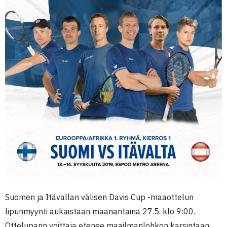
Suomen ja Itävallan välisen Davis Cup -maaottelun
lipunmyynti aukaistaan maanantaina 27.5. klo 9:00.
Otteluparin voittaja etenee maailmanlohkon karsintaan