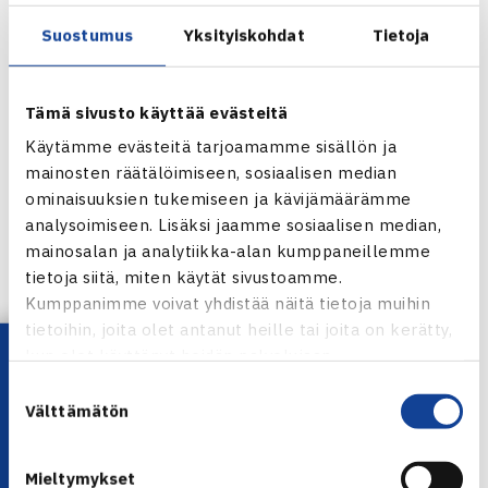
nelinpeli sekä kaksi kaksinpeliä. Perjantaina 13.9. ottelut
Suostumus
Yksityiskohdat
Tietoja
alkavat klo 18:00 ja lauantaina 14.9. klo 14:00.
Lippujen normaalihinnat:
Tämä sivusto käyttää evästeitä
Käytämme evästeitä tarjoamamme sisällön ja
Päiväliput
mainosten räätälöimiseen, sosiaalisen median
A-kategoria 42,50 € aikuinen / 22,50 € lapsi (sis. alv)
ominaisuuksien tukemiseen ja kävijämäärämme
analysoimiseen. Lisäksi jaamme sosiaalisen median,
B-kategoria 32,50 € / 16,50 € (sis. alv)
mainosalan ja analytiikka-alan kumppaneillemme
C-kategoria 22,50 € / 11,50 € (sis. alv)
tietoja siitä, miten käytät sivustoamme.
Kumppanimme voivat yhdistää näitä tietoja muihin
Molemmat pelipäivät
tietoihin, joita olet antanut heille tai joita on kerätty,
A-kategoria 74,00 € aikuinen / 38,00 € lapsi (sis. alv)
Lataa OmaTennis!
kun olet käyttänyt heidän palvelujaan.
B-kategoria 56,00 € / 28,00 € (sis. alv)
Suostumuksen
C-kategoria 38,00 € / 19,00 € (sis. alv)
Välttämätön
valinta
Tervetuloa kannustamaan Suomi kohti maailmanlohkoa!
Mieltymykset