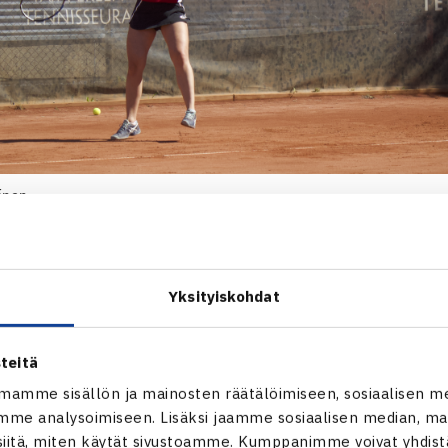
inen
muistelee myös vuotta 2006, kun Suomi pelasi I-ryhmässä. 
uun muassa
Daniela Hantuchova
ja
Ana Ivanovic
.
Yksityiskohdat
ainen vau-hetki. Samassa paikassa oli kovia pelaajia, TV:sta tutt
eidän kanssaan – se antoi lisäbuustia tekemiseen.
teitä
mamme sisällön ja mainosten räätälöimiseen, sosiaalisen m
maajoukkueotteluinaan Suomalainen nostaa esiin vuoden 201
me analysoimiseen. Lisäksi jaamme sosiaalisen median, mai
itä, miten käytät sivustoamme. Kumppanimme voivat yhdistää