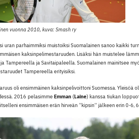
inen vuonna 2010, kuva: Smash ry
si uran parhaimmiksi muistoiksi Suomalainen sanoo kaikki turna
immäisen kaksinpelimestaruuden. Lisäksi hän muistelee lämm
oja Tampereella ja Savitaipaleella. Suomalainen mainitsee m
taruudet Tampereella erityisiksi.
uus oli ensimmäinen kaksinpelivoittoni Suomessa. Yleisöä oli pa
edessä. 2016 pelasimme
Emman
(
Laine
) kanssa tiukan loppuot
selleni ensimmäisen erän hirveän ”kipsin” jälkeen erin 0-6, 6