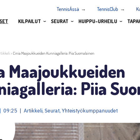
TennisÄssä
TennisClub
K
SET
KILPAILUT
SEURAT
HUIPPU-URHEILU
TAPA
rtikkeli
>
Cinia Maajoukkueiden Kunniagalleria: Piia Suomalainen
ia Maajoukkueiden
iagalleria: Piia Su
 09:25 | Artikkeli, Seurat, Yhteistyökumppanuudet