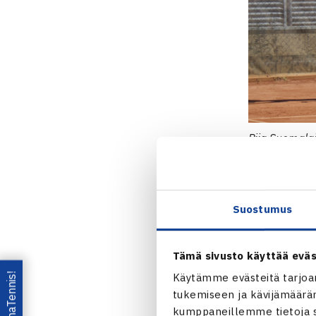
Piia Suomala
Suomalainen 
pelasivat m
Suostumus
– Se oli sell
pelaamassa h
Tämä sivusto käyttää eväs
Lataa OmaTennis!
Käytämme evästeitä tarjoa
Parhaimpina 
tukemiseen ja kävijämääräm
kumppaneillemme tietoja si