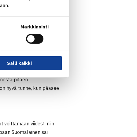
staan pelattuja otteluita
jaan.
, Kremer oli parhaimmillaan
mea ja tunne oli hieno, kun
Markkinointi
ään saakka, ainoastaan
joukkueessa.
Salli kaikki
o pienestä pitäen.
nestä pitäen.
 on hyvä tunne, kun pääsee
voittamaan viidesti niin
toaan Suomalainen sai