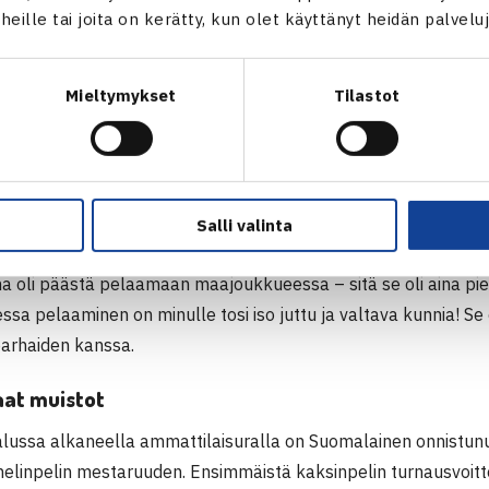
i parhaimpina otteluina muistelen Georgiaa ja Luxembourgia va
t heille tai joita on kerätty, kun olet käyttänyt heidän palvelu
 Erityisesti voittoni Luxembourgin
Anne Kremeristä
(6-3, 6-4
n 18. vuonna 2002) oli hyvä. Edelleen oli kunnia edustaa Suo
Mieltymykset
Tilastot
amaan arvonsa voittojen kautta.
maajoukkueura on jatkunut lähes yhtäjaksoisesti tähän päiv
 ja 2008 ei hän ole edustanut Suomea aikuisten tasolla maa
Salli valinta
sa pelaamisen Suomalainen kertoo olleen hänen unelmansa j
 oli päästä pelaamaan maajoukkueessa – sitä se oli aina pie
sa pelaaminen on minulle tosi iso juttu ja valtava kunnia! Se
arhaiden kanssa.
at muistot
lussa alkaneella ammattilaisuralla on Suomalainen onnistunut 
 nelinpelin mestaruuden. Ensimmäistä kaksinpelin turnausvoit