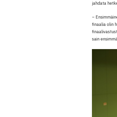
jahdata hetk
– Ensimmäinen
finaalia olin
finaalivastus
sain ensimmä