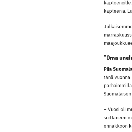
kapteeneille
kapteenia. Lu
Julkaisemme a
marraskuus
maajoukkuees
”Oma unel
Piia Suomal
tänä vuonna 
parhaimmillaa
Suomalaisen 
– Vuosi oli 
soittaneen mi
ennakkoon ka