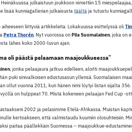
. Heinäkuussa julkaistuun joukkoon nimettiin 15 miespelaajaa,
e lisää kunniagallerian julkaisusta
täältä
ja tutustu kunniagal
iheeseen liittyviä artikkeleita. Lokakuussa esittelyssä oli
Ti
sa
Petra Thorén
. Nyt vuorossa on
Piia Suomalainen
, joka on 
ta lähes koko 2000-luvun ajan.
ma oli päästä pelaamaan maajoukkueessa”
ainen
, jonka pelaajaura jatkuu edelleen, aloitti maajoukkuepe
hän puki sinivalkoisen edustusasun yllensä. Suomalaisen maail
n ollut vuonna 2011, kun hänen nimi löytyi listan sijalta 356
vyöllä on hulppeat 70. Mistä kokeneen pelaajan Fed Cup -ott
muistaakseni 2002 ja pelasimme Etelä-Afrikassa. Muistan ka
nulle kertoakseen, että valmistaudu kuumiin olosuhteisiin. Min
ksi paitaa päällekkäin Suomessa – maajoukkue-edustaminen o