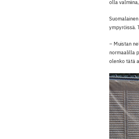
olla valmiina
Suomalainen 
ympyröissä. T
– Muistan nel
normaalilla p
olenko tätä 