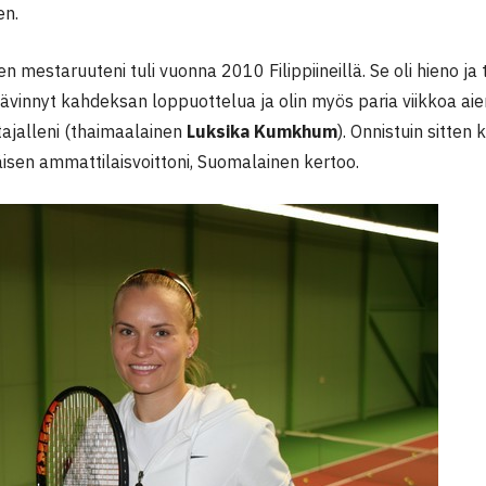
en.
 mestaruuteni tuli vuonna 2010 Filippiineillä. Se oli hieno ja
 hävinnyt kahdeksan loppuottelua ja olin myös paria viikkoa a
tajalleni (thaimaalainen
Luksika Kumkhum
). Onnistuin sitten
isen ammattilaisvoittoni, Suomalainen kertoo.