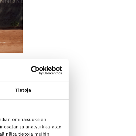
Tuolloin samassa ryhmässä
Tietoja
uja ja minä olin siellä
edian ominaisuuksien
0 ottelut Armeniassa.
nosalan ja analytiikka-alan
 näitä tietoja muihin