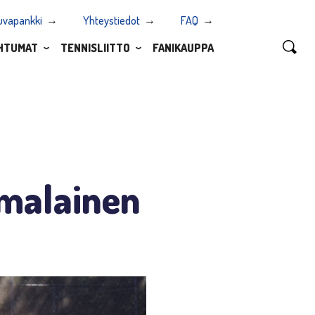
uvapankki
Yhteystiedot
FAQ
HTUMAT
TENNISLIITTO
FANIKAUPPA
omalainen