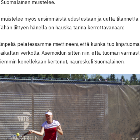
, Suomalainen muistelee.
muistelee myös ensimmäistä edustustaan ja uutta tilannetta 
ähän liittyen hänellä on hauska tarina kerrottavanaan:
inpeliä pelatessamme miettineeni, että kuinka tuo linjatuomar
aikallani verkolla. Asemoidun sitten niin, että tuomari varmast
aiemmin kenellekään kertonut, naureskeli Suomalainen.