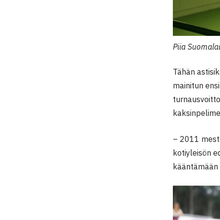
Piia Suomala
Tähän astisik
mainitun ens
turnausvoitt
kaksinpelimes
– 2011 mestar
kotiyleisön 
kääntämään it