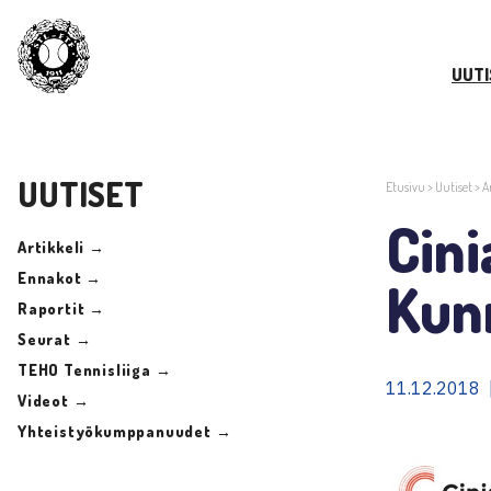
UUTI
UUTISET
Etusivu
>
Uutiset
>
A
Cin
Artikkeli →
Ennakot →
Kunn
Raportit →
Seurat →
TEHO Tennisliiga →
11.12.2018 |
Videot →
Yhteistyökumppanuudet →