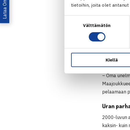
– Pelillisest
tietoihin, joita olet antanu
vuonna 2010.
Suostumuksen
maailmanlista
Välttämätön
valinta
pystyi todist
Suomalaisen 
vuosina 2004
Kiellä
Maajoukkuees
– Oma unelma
Maajoukkuees
pelaamaan p
Uran parha
2000-luvun a
kaksin- kuin