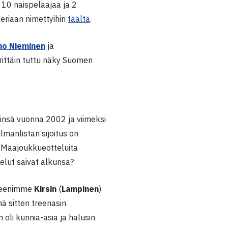
 10 naispelaajaa ja 2
leriaan nimettyihin
täältä
.
mo Nieminen
ja
erittäin tuttu näky Suomen
linsä vuonna 2002 ja viimeksi
manlistan sijoitus on
. Maajoukkueotteluita
elut saivat alkunsa?
pteenimme
Kirsin
(
Lampinen
)
ä sitten treenasin
li kunnia-asia ja halusin