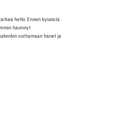
 tärkeä hetki. Ennen kyseistä
iemmin hävinnyt
 kuitenkin voittamaan hänet ja