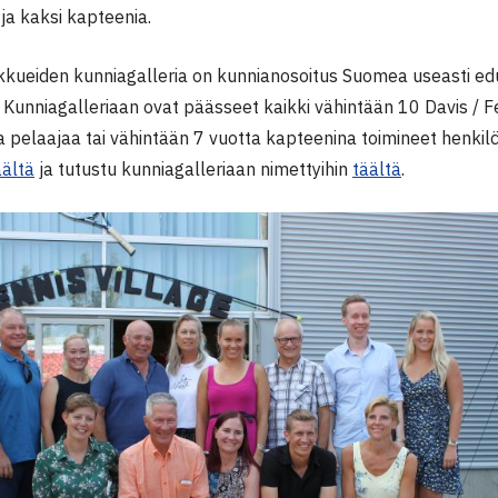
ja kaksi kapteenia.
kkueiden kunniagalleria on kunnianosoitus Suomea useasti edus
 Kunniagalleriaan ovat päässeet kaikki vähintään 10 Davis / 
a pelaajaa tai vähintään 7 vuotta kapteenina toimineet henkilö
äältä
ja tutustu kunniagalleriaan nimettyihin
täältä
.