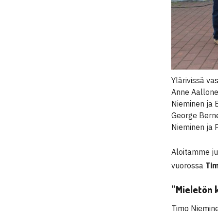
Ylärivissä va
Anne Aallone
Nieminen ja E
George Berner
Nieminen ja 
Aloitamme ju
vuorossa
Ti
”Mieletön 
Timo Niemine