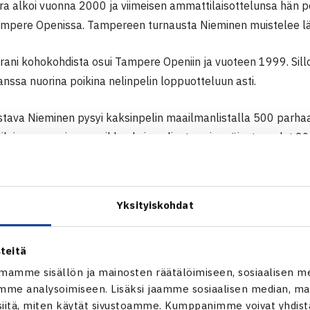
ra alkoi vuonna 2000 ja viimeisen ammattilaisottelunsa hän 
mpere Openissa. Tampereen turnausta Nieminen muistelee l
 urani kohokohdista osui Tampere Openiin ja vuoteen 1999. Sil
nssa nuorina poikina nelinpelin loppuotteluun asti.
tava Nieminen pysyi kaksinpelin maailmanlistalla 500 parh
laisuransa ajan – poikkeuksina olivat ensimmäiset vuodet 2
uosi 2013. ITF-turnauksissa Nieminen juhli mestaruuksia 16 k
taa nelinpelissä. Uran tasaisuudesta kertoo hyvin se, että su
rnauksen jokaisena vuonna aikavälillä 2006-2013.
Yksityiskohdat
uran kohokohdista nousee esille saman tien Davis Cup ja Su
teitä
sen kerran mukana vuonna 2002 ja viimeisen kerran hän puki 
a 2012. Maaotteluita Niemiselle kertyi 12, joissa hän pelasi 
mamme sisällön ja mainosten räätälöimiseen, sosiaalisen m
me analysoimiseen. Lisäksi jaamme sosiaalisen median, mai
itä, miten käytät sivustoamme. Kumppanimme voivat yhdistää
oli minulle tosi tärkeä asia. Mieletön kunnia oli olla mukana 