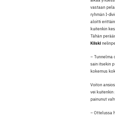
vastaan pela
ryhmän I-divi
aloitti erittä
kuitenkin kes
Tähän perää
Kiiski
nelinpe
– Tunnelma ol
sain itsekin 
kokemus kok
Voiton ansio
vei kuitenki
painunut vah
– Ottelussa ho