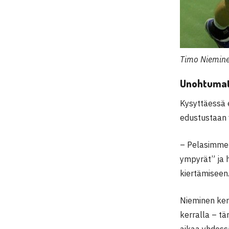
Timo Niemine
Unohtumat
Kysyttäessä 
edustustaan
– Pelasimme 
ympyrät” ja 
kiertämiseen
Nieminen kert
kerralla – t
aikaa yhdess