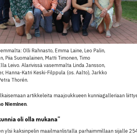
semmalta: Olli Rahnasto, Emma Laine, Leo Palin,
n, Piia Suomalainen, Matti Timonen, Timo
lla Leivo. Alarivissä vasemmalta Linda Jansson,
, Hanna-Katri Keski-Filppula (os. Aalto), Jarkko
Petra Thorén.
lkaisemaan artikkeleita maajoukkueen kunniagalleriaan liitt
mo Nieminen
.
kunnia oli olla mukana”
n ylsi kaksinpelin maailmanlistalla parhaimmillaan sijalle 2