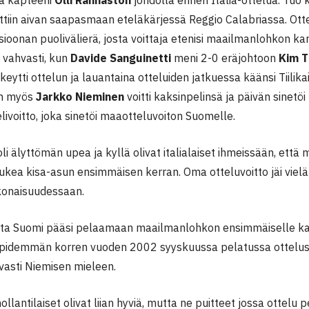
ttiin aivan saapasmaan eteläkärjessä Reggio Calabriassa. Otte
sioonan puolivälierä, josta voittaja etenisi maailmanlohkon ka
in vahvasti, kun
Davide Sanguinetti
meni 2-0 eräjohtoon
Kim Ti
keytti ottelun ja lauantaina otteluiden jatkuessa käänsi Tiilik
n myös
Jarkko Nieminen
voitti kaksinpelinsä ja päivän sinetöi
livoitto, joka sinetöi maaotteluvoiton Suomelle.
i älyttömän upea ja kyllä olivat italialaiset ihmeissään, että m
pukea kisa-asun ensimmäisen kerran. Oma otteluvoitto jäi viel
onaisuudessaan.
sta Suomi pääsi pelaamaan maailmanlohkon ensimmäiselle kars
n pidemmän korren vuoden 2002 syyskuussa pelatussa ottelu
vasti Niemisen mieleen.
llantilaiset olivat liian hyviä, mutta ne puitteet jossa ottelu pe