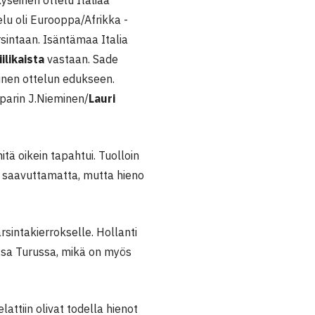
lu oli Eurooppa/Afrikka -
rsintaan. Isäntämaa Italia
ilikaista
vastaan. Sade
ainen ottelun edukseen.
 parin J.Nieminen/
Lauri
itä oikein tapahtui. Tuolloin
ä saavuttamatta, mutta hieno
intakierrokselle. Hollanti
ssa Turussa, mikä on myös
lattiin olivat todella hienot