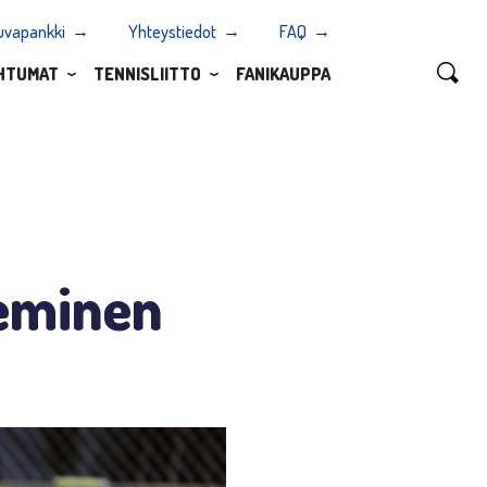
uvapankki
Yhteystiedot
FAQ
HTUMAT
TENNISLIITTO
FANIKAUPPA
ieminen