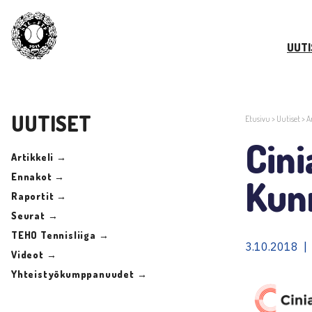
UUTI
UUTISET
Etusivu
>
Uutiset
>
A
Cin
Artikkeli →
Ennakot →
Kunn
Raportit →
Seurat →
TEHO Tennisliiga →
3.10.2018 | 
Videot →
Yhteistyökumppanuudet →