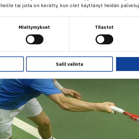
t heille tai joita on kerätty, kun olet käyttänyt heidän palvelu
n käydessä. Muistan jännittäneeni ja odottaneeni soittoa ma
teluiden lähestyessä. Maajoukkuepaikoista oli kova kilpailu ja n
sti mukaan, Nieminen kertoi maajoukkueen merkityksestä itse
Mieltymykset
Tilastot
Salli valinta