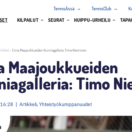
TennisÄssä
TennisClub
K
SET
KILPAILUT
SEURAT
HUIPPU-URHEILU
TAPA
rtikkeli
>
Cinia Maajoukkueiden Kunniagalleria: Timo Nieminen
ia Maajoukkueiden
iagalleria: Timo N
16:28 | Artikkeli, Yhteistyökumppanuudet