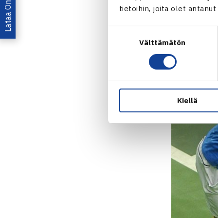
tietoihin, joita olet antanu
mukaan kutsu
Davis Cup -ot
Suostumuksen
todella kova
Välttämätön
valinta
Kiellä