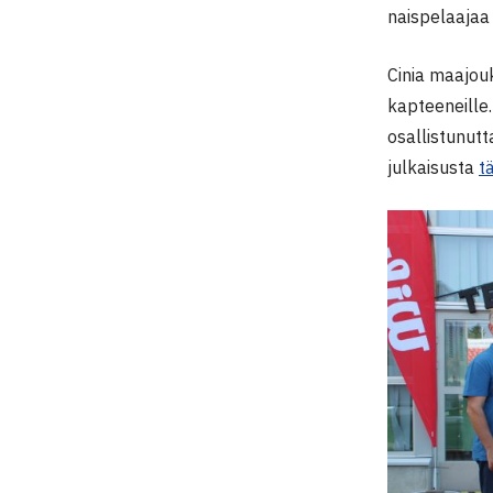
naispelaajaa 
Cinia maajou
kapteeneille.
osallistunutt
julkaisusta
t