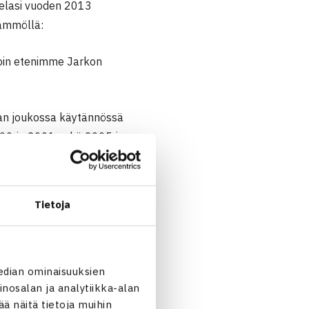
pelasi vuoden 2013
ämmöllä:
loin etenimme Jarkon
aan joukossa käytännössä
000 ja 2001 sekä 2005 ja
ertaa kaksinpelissä ja
omalainen voitti vähintään
Tietoja
omen edustaminen. Nieminen
sinivalkoisen edustusasun
yhteensä 15 ottelua.
edian ominaisuuksien
nosalan ja analytiikka-alan
 näitä tietoja muihin
ja aina olin valmis lähtemään