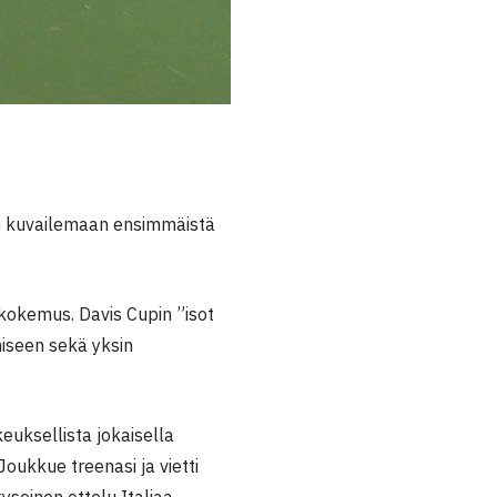
n kuvailemaan ensimmäistä
kokemus. Davis Cupin ”isot
iseen sekä yksin
euksellista jokaisella
ukkue treenasi ja vietti
yseinen ottelu Italiaa