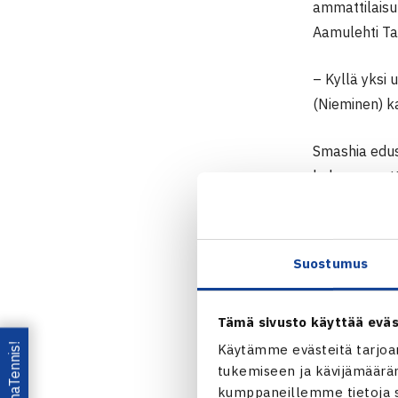
ammattilaisu
Aamulehti Ta
– Kyllä yksi
(Nieminen) ka
Smashia edus
koko ammatti
uran päätösv
seitsemän ker
yhden ITF-tu
Suostumus
Puhuttaessa 
Tämä sivusto käyttää eväs
oli ensimmäi
yllensä vuonn
Lataa OmaTennis!
Käytämme evästeitä tarjoa
tukemiseen ja kävijämääräm
kumppaneillemme tietoja si
– Maajoukkue 