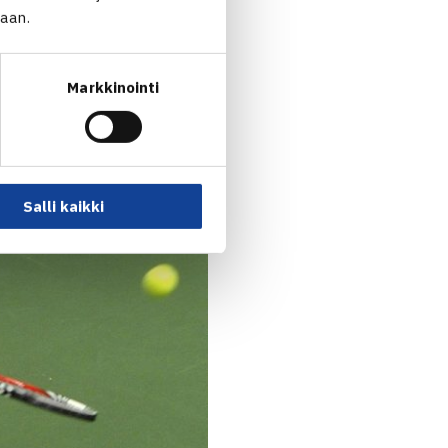
jaan.
ajoukkueen kapteenilta aina
iihin ainakin itse halusin
lleen.
Markkinointi
Salli kaikki