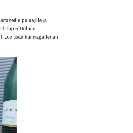
taneille pelaajille ja
Fed Cup -otteluun
t. Lue lisää kunniagallerian