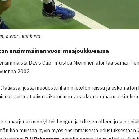
n, kuva: Lehtikuva
on ensimmäinen vuosi maajoukkueessa
ensimmäistä Davis Cup -muistoa Nieminen aloittaa saman tie
 vuonna 2002.
Italiassa, josta muodostui ihan mieletön reissu ja uskomaton 
hienot puitteet olivat aikamoinen vastakohta omaan arkitekem
.
oo maajoukkueen yhteishengen ja fiiliksen olleen jotain poikk
ämän hän muistaa hyvin myös ensimmäisestä edustuksestaan. Jo
ä kapteeni
Olli Rahnaston
johdolla ennen Italia-ottelua. Tuo k