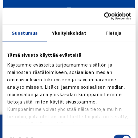
Tennisliiton jäsenseuroilla, jotka sijaitsevat
Suostumus
Yksityiskohdat
Tietoja
sairaanhoitopiirien mukaisesti
perus-
tai
kiihtymisvaiheen
alue
ella
, on mahdollisuus järjestää alueen sisäisiä
Tämä sivusto käyttää evästeitä
kahdeksan pelaajan puolen päivän juniorikilpailuja
Käytämme evästeitä tarjoamamme sisällön ja
15.3.-30.4
. Toimintaa voi järjestää Olympiakomitean
mainosten räätälöimiseen, sosiaalisen median
ohjeistuksen mukaisesti, huolehtien sairaanhoitopiirien
ominaisuuksien tukemiseen ja kävijämäärämme
ohjeistuksista
.
analysoimiseen. Lisäksi jaamme sosiaalisen median,
mainosalan ja analytiikka-alan kumppaneillemme
LUE OHJEISTUKSET & HAKUOHJEET
tietoja siitä, miten käytät sivustoamme.
TENNISLIITON SUOSITUKSET PELAAMISEEN
Kumppanimme voivat yhdistää näitä tietoja muihin
tietoihin, joita olet antanut heille tai joita on kerätty,
kun olet käyttänyt heidän palvelujaan.
Jaa:
Suostumuksen