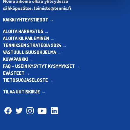
Muina aikoina olkaa yhteydessä
sähköpostitse: toimisto@tennis.fi
KAIKKI YHTEYSTIEDOT →
ALOITA HARRASTUS →
ALOITA KILPAILEMINEN →
TENNIKSEN STRATEGIA 2024 →
VASTUULLISUUSOHJELMA →
KUVAPANKKI →
FAQ – USEIN KYSYTYT KYSYMYKSET →
EVÄSTEET →
TIETOSUOJASELOSTE →
TILAA UUTISKIRJE →