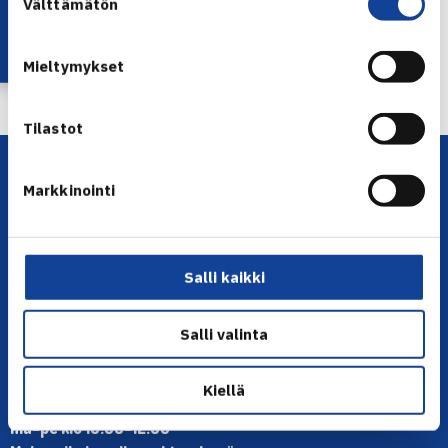
Lataa OmaTennis!
Välttämätön
valinta
← Edellinen
Mieltymykset
Seuraava uutinen: Lataa OmaTennis –… →
Tilastot
Markkinointi
Salli kaikki
YHTEYSTIEDOT
Salli valinta
Olympiastadion, Paavo Nurmen tie 1, 00250 Helsinki
Puh. 010 574 3959
Kiellä
Toimiston puhelinajat:
ma-pe klo 10.00-12.00