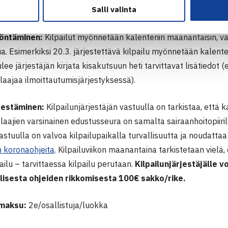
Salli valinta
iri)
yöntäminen:
Kilpailut myönnetään kalenteriin maanantaisin, va
ua.
Esimerkiksi 20.3. järjestettävä kilpailu myönnetään kalenter
lee järjestäjän kirjata kisakutsuun heti tarvittavat lisätiedot
(e
aajaa ilmoittautumisjärjestyksessä)
.
rjestäminen:
Kilpailunjärjestäjän vastuulla on tarkistaa, että 
laajien varsinainen edustusseura on samalta sairaanhoitopiiril
astuulla on valvoa kilpailupaikalla turvallisuutta
ja noudattaa v
n koronaohjeita
. Kilpailuviikon maanantaina tarkistetaan vielä,
pailu – tarvittaessa kilpailu perutaan.
K
ilpailunjärjestäjälle 
llisesta
ohjeiden rikkomisesta
100€
sakko/rike.
amaksu:
2e/osallistuja/luokka