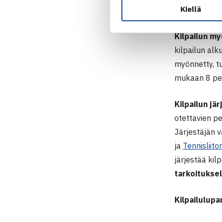
Kiellä
sairaanhoitopi
Kilpailun m
kilpailun alk
myönnetty, tu
mukaan 8 pel
Kilpailun jä
otettavien pe
Järjestäjän v
ja
Tennisliito
järjestää kil
tarkoitukse
Kilpailulup