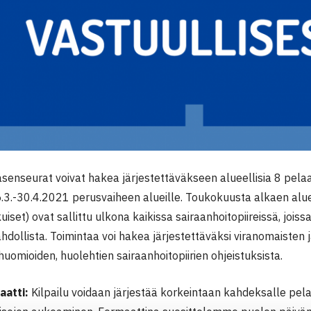
jäsenseurat voivat hakea järjestettäväkseen alueellisia 8 pelaaj
5.3.-30.4.2021 perusvaiheen alueille. Toukokuusta alkaen aluee
aikuiset) ovat sallittu ulkona kaikissa sairaanhoitopiireissä, jo
hdollista. Toimintaa voi hakea järjestettäväksi viranomaiste
huomioiden, huolehtien sairaanhoitopiirien ohjeistuksista
.
aatti:
Kilpailu voidaan järjestää korkeintaan kahdeksalle pelaa