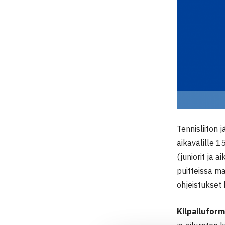
Tennisliiton 
aikavälille 1
(juniorit ja 
puitteissa ma
ohjeistukset 
Kilpailuform