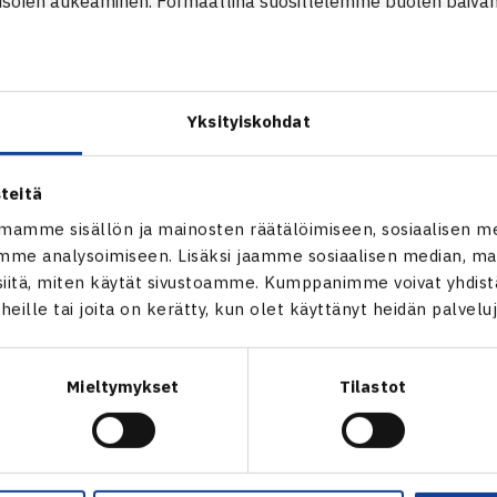
 kisojen aukeaminen.
Formaattina suosittelemme puolen päivän 
lut pelataan Fast four -säännöillä. Esimerkki:
cup-kaavio
Yksityiskohdat
 kaksi
ataan kahteen suuntaan
nöllä
teitä
hintään kaksi ottelua
mamme sisällön ja mainosten räätälöimiseen, sosiaalisen m
va pelaamaan otteluita ilman lepoaikaa
me analysoimiseen. Lisäksi jaamme sosiaalisen median, mai
itä, miten käytät sivustoamme. Kumppanimme voivat yhdistää
uolen päivän kilpailu, voidaan yhteen päivään ajoittaa halutes
t heille tai joita on kerätty, kun olet käyttänyt heidän palvelu
jallisesti mene päällekkäin.
estäjän tulee kirjata kilpailukutsuun selkeästi pelitapa ja kilpa
Mieltymykset
Tilastot
iri, jonka sisältä pelaajat voivat osallistua.
keminen:
Kilpailut haetaan TennisÄssän kautta.
Kilpailun nime
kä sairaanhoitopiiri on kyseessä.
Esimerkki nimestä: LVS:n P12 