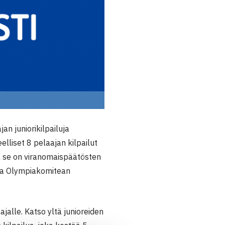
an juniorikilpailuja
lliset 8 pelaajan kilpailut
issa se on viranomaispäätösten
n ja Olympiakomitean
jalle. Katso yltä junioreiden