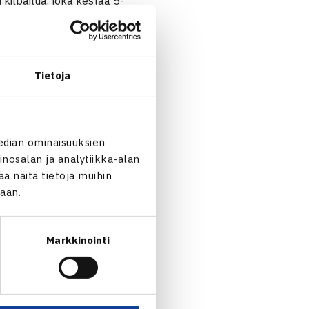
kilpailua, joka kestää
5-
Tietoja
edian ominaisuuksien
nosalan ja analytiikka-alan
 näitä tietoja muihin
saan kaksi eri kilpailua,
jaan.
ilun kesto, sekä
Markkinointi
en tulee kirjata loppuun
aluekilpailu (Päijät-Hämeen