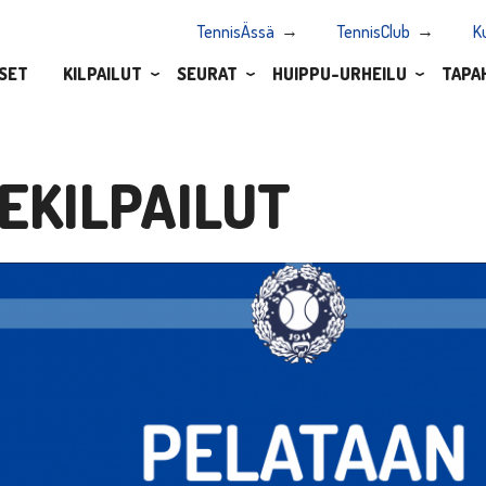
TennisÄssä
TennisClub
K
SET
KILPAILUT
SEURAT
HUIPPU-URHEILU
TAPA
EKILPAILUT