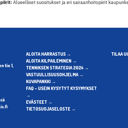
iirit:
Alueelliset suositukset ja eri sairaanhoitopiirit
kaupunke
ALOITA HARRASTUS →
TILAA U
ALOITA KILPAILEMINEN →
 tie 1,
TENNIKSEN STRATEGIA 2024 →
VASTUULLISUUSOHJELMA →
KUVAPANKKI →
FAQ – USEIN KYSYTYT KYSYMYKSET
→
ssä
EVÄSTEET →
s.fi
TIETOSUOJASELOSTE →