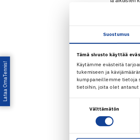
ja aikuisten
6
tuntia. Otte
8 pelaajan 
Suostumus
– Sijoitetaan
– Kaavio pel
– Fast4-sään
Tämä sivusto käyttää eväs
– Kaikille vä
Lataa OmaTennis!
Käytämme evästeitä tarjoa
– Varaudutta
tukemiseen ja kävijämääräm
kumppaneillemme tietoja si
Pelattaessa p
tietoihin, joita olet antanu
jotka eivät a
Suostumuksen
Kilpailunjärj
Välttämätön
valinta
sairaanhoitopi
Kilpailun ha
sulkeisiin mi