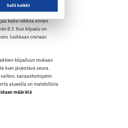
Salli kaikki
jaa kaksi viikkoa ennen
iin 8.3.
Kun kilpailu on
sim. luokkaan otetaan
kaikkien kilpailuun mukaan
tä kuin järjestävä seura.
altion, sairaanhoitopiirin
 että alueella on mahdollista
voidaan määrätä