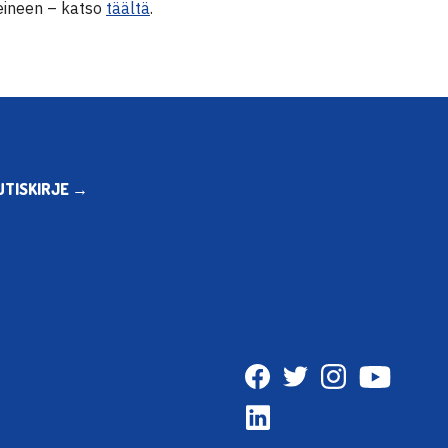
ineen – katso
täältä
.
UTISKIRJE →