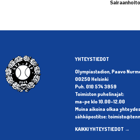
Sairaanhoitop
YHTEYSTIEDOT
Olympiastadion, Paavo Nurmen
00250 Helsinki
Puh. 010 574 3959
Toimiston puhelinajat:
ma-pe klo 10.00-12.00
Muina aikoina olkaa yhteyde
sähköpostitse: toimisto@tenni
KAIKKI YHTEYSTIEDOT →