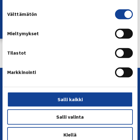
Lataa OmaTennis!
Suostumuksen
Jaa:
Välttämätön
valinta
Mieltymykset
← Edellinen
Seuraava uutinen: Tampere Openia ei… →
Tilastot
Markkinointi
Salli kaikki
Salli valinta
YHTEYSTIEDOT
Kiellä
Olympiastadion, Paavo Nurmen tie 1, 00250 Helsinki