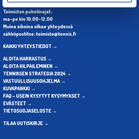
Puh. 010 574 3959
Toimiston puhelinajat:
ma-pe klo 10.00-12.00
Muina aikoina olkaa yhteydessä
sähköpostitse: toimisto@tennis.fi
KAIKKI YHTEYSTIEDOT →
ALOITA HARRASTUS →
ALOITA KILPAILEMINEN →
TENNIKSEN STRATEGIA 2024 →
VASTUULLISUUSOHJELMA →
KUVAPANKKI →
FAQ – USEIN KYSYTYT KYSYMYKSET →
EVÄSTEET →
TIETOSUOJASELOSTE →
TILAA UUTISKIRJE →