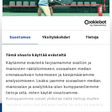
Suostumus
Yksityiskohdat
Tietoja
Kroatialainen
Hrvoje Zmajic
piti suomalaisille
Tämä sivusto käyttää evästeitä
tennisvalmentajille kaksi luentoa huhtikuun aikana.
Käytämme evästeitä tarjoamamme sisällön ja
Webinaareihin osallistui yhteensä lähes 150 valmentajaa.
mainosten räätälöimiseen, sosiaalisen median
Molemmat Zmajicin luennot on nyt katsottavissa
ominaisuuksien tukemiseen ja kävijämäärämme
Tennisliiton YouTube-kanavalla
.
analysoimiseen. Lisäksi jaamme sosiaalisen median,
mainosalan ja analytiikka-alan kumppaneillemme
Technical analysis and observation, beginners
tietoja siitä, miten käytät sivustoamme.
Kumppanimme voivat yhdistää näitä tietoja muihin
Technical analysis and observation, advanced
tietoihin, joita olet antanut heille tai joita on kerätty,
players
kun olet käyttänyt heidän palvelujaan.