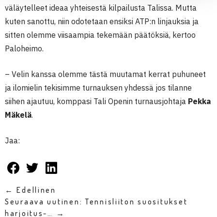
väläytelleet ideaa yhteisestä kilpailusta Talissa. Mutta
kuten sanottu, niin odotetaan ensiksi ATP:n linjauksia ja
sitten olemme viisaampia tekemään päätöksiä, kertoo
Paloheimo.
– Velin kanssa olemme tästä muutamat kerrat puhuneet
ja ilomielin tekisimme turnauksen yhdessä jos tilanne
siihen ajautuu, komppasi Tali Openin turnausjohtaja
Pekka
Mäkelä
.
Jaa:
← Edellinen
Seuraava uutinen: Tennisliiton suositukset
harjoitus-… →