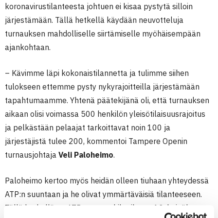
koronavirustilanteesta johtuen ei kisaa pystytä silloin
järjestämään. Tällä hetkellä käydään neuvotteluja
turnauksen mahdolliselle siirtämiselle myöhäisempään
ajankohtaan.
– Kävimme läpi kokonaistilannetta ja tulimme siihen
tulokseen ettemme pysty nykyrajoitteilla järjestämään
tapahtumaamme. Yhtenä päätekijänä oli, että turnauksen
aikaan olisi voimassa 500 henkilön yleisötilaisuusrajoitus
ja pelkästään pelaajat tarkoittavat noin 100 ja
järjestäjistä tulee 200, kommentoi Tampere Openin
turnausjohtaja
Veli Paloheimo
.
Paloheimo kertoo myös heidän olleen tiuhaan yhteydessä
ATP:n suuntaan ja he olivat ymmärtäväisiä tilanteeseen.
Tällä hetkellä on ATP perunut kilpailunsa 13. heinäkuuta