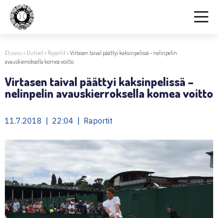
Etusivu
>
Uutiset
>
Raportit
>
Virtasen taival päättyi kaksinpelissä – nelinpelin
avauskierroksella komea voitto
Virtasen taival päättyi kaksinpelissä –
nelinpelin avauskierroksella komea voitto
11.7.2018 | 22:04 | Raportit