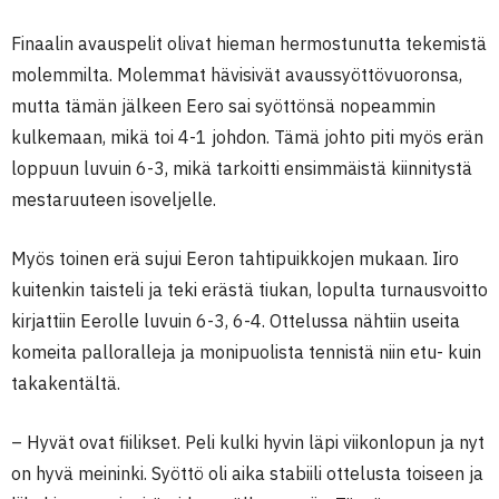
Finaalin avauspelit olivat hieman hermostunutta tekemistä
molemmilta. Molemmat hävisivät avaussyöttövuoronsa,
mutta tämän jälkeen Eero sai syöttönsä nopeammin
kulkemaan, mikä toi 4-1 johdon. Tämä johto piti myös erän
loppuun luvuin 6-3, mikä tarkoitti ensimmäistä kiinnitystä
mestaruuteen isoveljelle.
Myös toinen erä sujui Eeron tahtipuikkojen mukaan. Iiro
kuitenkin taisteli ja teki erästä tiukan, lopulta turnausvoitto
kirjattiin Eerolle luvuin 6-3, 6-4. Ottelussa nähtiin useita
komeita palloralleja ja monipuolista tennistä niin etu- kuin
takakentältä.
– Hyvät ovat fiilikset. Peli kulki hyvin läpi viikonlopun ja nyt
on hyvä meininki. Syöttö oli aika stabiili ottelusta toiseen ja