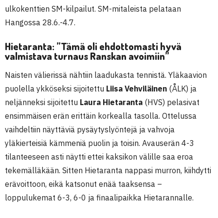
ulkokenttien SM-kilpailut. SM-mitaleista pelataan
Hangossa 28.6.-4.7.
Hietaranta: ”Tämä oli ehdottomasti hyvä
valmistava turnaus Ranskan avoimiin”
Naisten välierissä nähtiin laadukasta tennistä. Yläkaavion
puolella ykköseksi sijoitettu
Liisa Vehviläinen
(ÅLK) ja
neljänneksi sijoitettu
Laura Hietaranta
(HVS) pelasivat
ensimmäisen erän erittäin korkealla tasolla. Ottelussa
vaihdeltiin näyttäviä pysäytyslyöntejä ja vahvoja
yläkierteisiä kämmeniä puolin ja toisin. Avauserän 4-3
tilanteeseen asti näytti ettei kaksikon välille saa eroa
tekemälläkään. Sitten Hietaranta nappasi murron, kiihdytti
erävoittoon, eikä katsonut enää taaksensa –
loppulukemat 6-3, 6-0 ja finaalipaikka Hietarannalle.