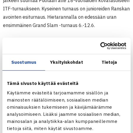
jälkeen suuntaa Puolaan alle 18-vuotiaiden kovatasoiseen
ITF-turnaukseen. Kyseinen turnaus on junioreiden Ranskan
avointen esiturnaus. Hietarannalla on edessään uran
ensimmäinen Grand Slam -turnaus 6.-12.6.
– Tämä oli ehdottomasti hyvä valmistava turnaus Ranskan
avoimiin. Ei tässä ole vielä kovin montaa massapeliä alla,
joten täältä tulleet ottelut tulivat tarpeeseen. Tästä on
Suostumus
Yksityiskohdat
Tietoja
hyvä jatkaa kohti Puolaa ja Ranskaa.
Tämä sivusto käyttää evästeitä
Käytämme evästeitä tarjoamamme sisällön ja
mainosten räätälöimiseen, sosiaalisen median
ominaisuuksien tukemiseen ja kävijämäärämme
analysoimiseen. Lisäksi jaamme sosiaalisen median,
mainosalan ja analytiikka-alan kumppaneillemme
tietoja siitä, miten käytät sivustoamme.