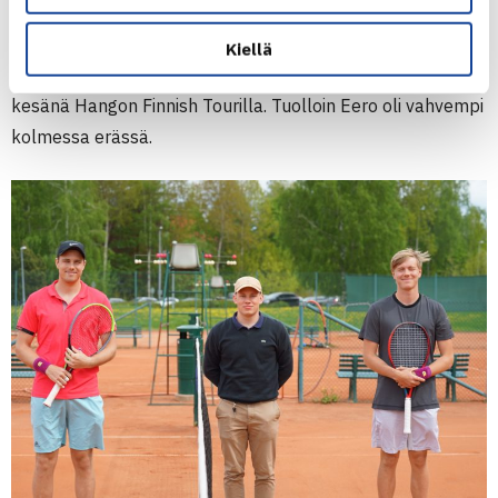
Niin Eero kuin Iiro olivat edenneet loppuotteluun ilman
Kiellä
erätappioita. Veljekset olivat kohdanneet toisensa viime
kesänä Hangon Finnish Tourilla. Tuolloin Eero oli vahvempi
kolmessa erässä.