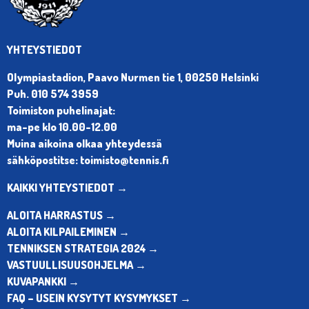
YHTEYSTIEDOT
Olympiastadion, Paavo Nurmen tie 1, 00250 Helsinki
Puh. 010 574 3959
Toimiston puhelinajat:
ma-pe klo 10.00-12.00
Muina aikoina olkaa yhteydessä
sähköpostitse: toimisto@tennis.fi
KAIKKI YHTEYSTIEDOT →
ALOITA HARRASTUS →
ALOITA KILPAILEMINEN →
TENNIKSEN STRATEGIA 2024 →
VASTUULLISUUSOHJELMA →
KUVAPANKKI →
FAQ – USEIN KYSYTYT KYSYMYKSET →