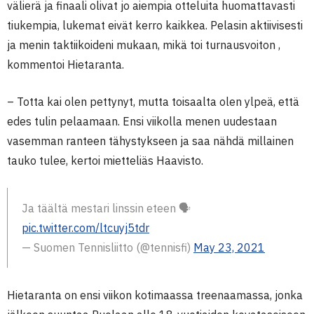
välierä ja finaali olivat jo aiempia otteluita huomattavasti
tiukempia, lukemat eivät kerro kaikkea. Pelasin aktiivisesti
ja menin taktiikoideni mukaan, mikä toi turnausvoiton ,
kommentoi Hietaranta.
– Totta kai olen pettynyt, mutta toisaalta olen ylpeä, että
edes tulin pelaamaan. Ensi viikolla menen uudestaan
vasemman ranteen tähystykseen ja saa nähdä millainen
tauko tulee, kertoi mietteliäs Haavisto.
Ja täältä mestari linssin eteen 🗣
pic.twitter.com/ltcuyj5tdr
— Suomen Tennisliitto (@tennisfi)
May 23, 2021
Hietaranta on ensi viikon kotimaassa treenaamassa, jonka