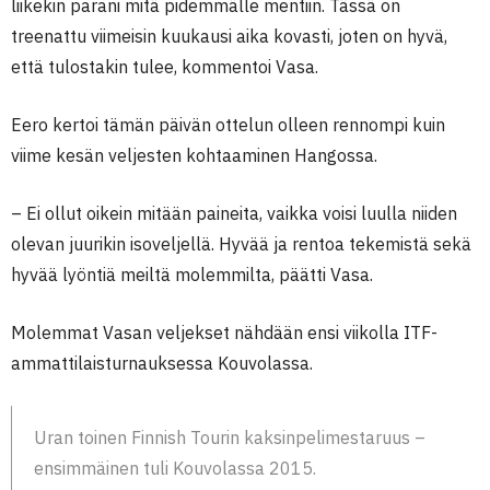
liikekin parani mitä pidemmälle mentiin. Tässä on
treenattu viimeisin kuukausi aika kovasti, joten on hyvä,
että tulostakin tulee, kommentoi Vasa.
Eero kertoi tämän päivän ottelun olleen rennompi kuin
viime kesän veljesten kohtaaminen Hangossa.
– Ei ollut oikein mitään paineita, vaikka voisi luulla niiden
olevan juurikin isoveljellä. Hyvää ja rentoa tekemistä sekä
hyvää lyöntiä meiltä molemmilta, päätti Vasa.
Molemmat Vasan veljekset nähdään ensi viikolla ITF-
ammattilaisturnauksessa Kouvolassa.
Uran toinen Finnish Tourin kaksinpelimestaruus –
ensimmäinen tuli Kouvolassa 2015.