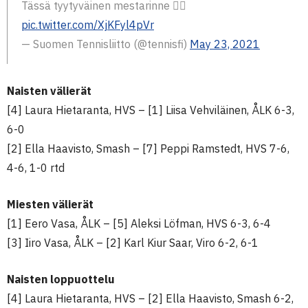
Tässä tyytyväinen mestarinne 👇🏼
pic.twitter.com/XjKFyl4pVr
— Suomen Tennisliitto (@tennisfi)
May 23, 2021
Naisten välierät
[4] Laura Hietaranta, HVS – [1] Liisa Vehviläinen, ÅLK 6-3,
6-0
[2] Ella Haavisto, Smash – [7] Peppi Ramstedt, HVS 7-6,
4-6, 1-0 rtd
Miesten välierät
[1] Eero Vasa, ÅLK – [5] Aleksi Löfman, HVS 6-3, 6-4
[3] Iiro Vasa, ÅLK – [2] Karl Kiur Saar, Viro 6-2, 6-1
Naisten loppuottelu
[4] Laura Hietaranta, HVS – [2] Ella Haavisto, Smash 6-2,