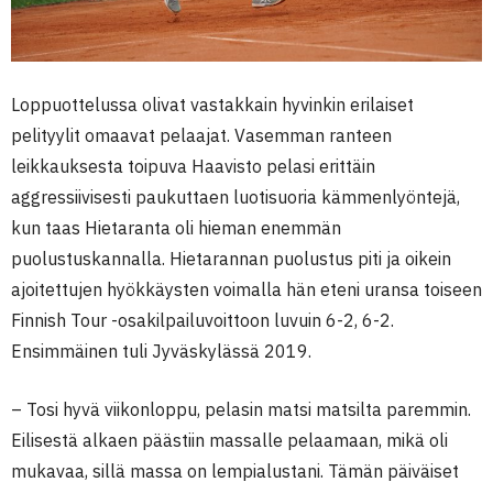
Loppuottelussa olivat vastakkain hyvinkin erilaiset
pelityylit omaavat pelaajat. Vasemman ranteen
leikkauksesta toipuva Haavisto pelasi erittäin
aggressiivisesti paukuttaen luotisuoria kämmenlyöntejä,
kun taas Hietaranta oli hieman enemmän
puolustuskannalla. Hietarannan puolustus piti ja oikein
ajoitettujen hyökkäysten voimalla hän eteni uransa toiseen
Finnish Tour -osakilpailuvoittoon luvuin 6-2, 6-2.
Ensimmäinen tuli Jyväskylässä 2019.
– Tosi hyvä viikonloppu, pelasin matsi matsilta paremmin.
Eilisestä alkaen päästiin massalle pelaamaan, mikä oli
mukavaa, sillä massa on lempialustani. Tämän päiväiset