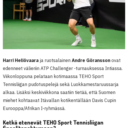
Harri Heliövaara
ja ruotsalainen
Andre Göransson
ovat
edenneet välieriin ATP Challenger -turnauksessa Intiassa.
Viikonloppuna pelataan kotimaassa TEHO Sport
Tennisliigan pudotuspelejä sekä Luokkamestaruussarja
alkaa. Lisäksi keskiviikkona saatiin tietää, että Suomen
miehet kohtaavat Itävallan kotikentällään Davis Cupin
Eurooppa/Afrikan I-ryhmässä.
Ketkä etenevät TEHO Sport Tennisliigan