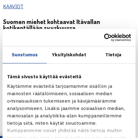
KAAVIOT
Suomen miehet kohtaavat Itävallan
kotikentällään syyskuussa
Davis Cupin I-ryhmän arvontatilaisuus järjestettiin
Lontoossa keskiviikkona 6.2. Suomi kohtaa Itävallan
Suostumus
Yksityiskohdat
Tietoja
kotikentällään Eurooppa/Afrikan I-ryhmässä syyskuussa.
– Todella hienoa lajin kannalta, että päästään pelaamaan
Tämä sivusto käyttää evästeitä
kotiyleisön edessä. Viime vuonna pärjäsimme hienosti
Käytämme evästeitä tarjoamamme sisällön ja
vieraskentillä, mutta nyt on erittäin upeaa päästä
mainosten räätälöimiseen, sosiaalisen median
kotiyleisön eteen. Toivotaan luonnollisesti täyttä tupaa,
ominaisuuksien tukemiseen ja kävijämäärämme
sillä kyllä yleisöstä saamme ylimääräistä apua –
analysoimiseen. Lisäksi jaamme sosiaalisen median,
mainosalan ja analytiikka-alan kumppaneillemme
joukkueemme nauttii suuresti kotiyleisön edessä
tietoja siitä, miten käytät sivustoamme.
pelaamisesta, kommentoi kapteeni
Jarkko Nieminen
.
Kumppanimme voivat yhdistää näitä tietoja muihin
tietoihin, joita olet antanut heille tai joita on kerätty,