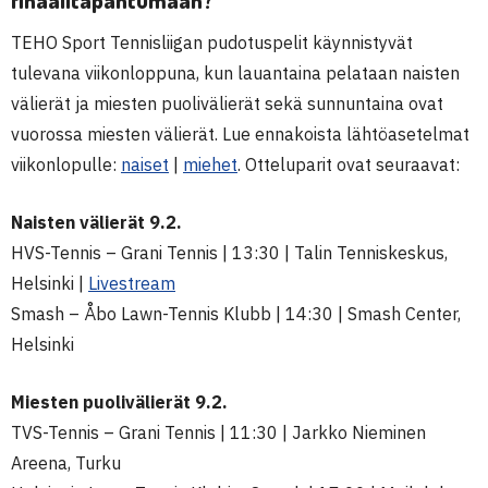
finaalitapahtumaan?
TEHO Sport Tennisliigan pudotuspelit käynnistyvät
tulevana viikonloppuna, kun lauantaina pelataan naisten
välierät ja miesten puolivälierät sekä sunnuntaina ovat
vuorossa miesten välierät. Lue ennakoista lähtöasetelmat
viikonlopulle:
naiset
|
miehet
. Otteluparit ovat seuraavat:
Naisten välierät 9.2.
HVS-Tennis – Grani Tennis | 13:30 | Talin Tenniskeskus,
Helsinki |
Livestream
Smash – Åbo Lawn-Tennis Klubb | 14:30 | Smash Center,
Helsinki
Miesten puolivälierät 9.2.
TVS-Tennis – Grani Tennis | 11:30 | Jarkko Nieminen
Areena, Turku