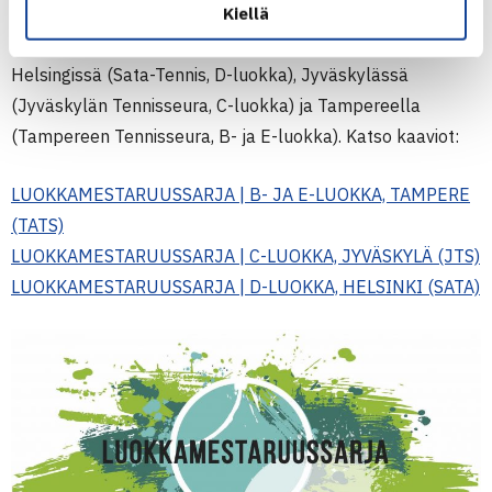
Viime vuonna hyvän vastaanoton saanut
Kiellä
Luokkamestaruussarja käynnistyy tämän vuoden osalta
Helsingissä (Sata-Tennis, D-luokka), Jyväskylässä
(Jyväskylän Tennisseura, C-luokka) ja Tampereella
(Tampereen Tennisseura, B- ja E-luokka). Katso kaaviot:
LUOKKAMESTARUUSSARJA | B- JA E-LUOKKA, TAMPERE
(TATS)
LUOKKAMESTARUUSSARJA | C-LUOKKA, JYVÄSKYLÄ (JTS)
LUOKKAMESTARUUSSARJA | D-LUOKKA, HELSINKI (SATA)