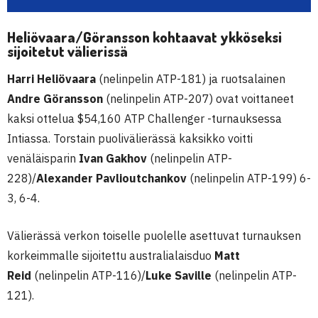
Heliövaara/Göransson kohtaavat ykköseksi
sijoitetut välierissä
Harri Heliövaara
(nelinpelin ATP-181) ja ruotsalainen
Andre Göransson
(nelinpelin ATP-207) ovat voittaneet
kaksi ottelua $54,160 ATP Challenger -turnauksessa
Intiassa. Torstain puolivälierässä kaksikko voitti
venäläisparin
Ivan Gakhov
(nelinpelin ATP-
228)/
Alexander Pavlioutchankov
(nelinpelin ATP-199) 6-
3, 6-4.
Välierässä verkon toiselle puolelle asettuvat turnauksen
korkeimmalle sijoitettu australialaisduo
Matt
Reid
(nelinpelin ATP-116)/
Luke Saville
(nelinpelin ATP-
121).