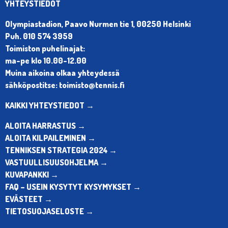
YHTEYSTIEDOT
Olympiastadion, Paavo Nurmen tie 1, 00250 Helsinki
Puh. 010 574 3959
Toimiston puhelinajat:
ma-pe klo 10.00-12.00
Muina aikoina olkaa yhteydessä
sähköpostitse: toimisto@tennis.fi
KAIKKI YHTEYSTIEDOT →
ALOITA HARRASTUS →
ALOITA KILPAILEMINEN →
TENNIKSEN STRATEGIA 2024 →
VASTUULLISUUSOHJELMA →
KUVAPANKKI →
FAQ – USEIN KYSYTYT KYSYMYKSET →
EVÄSTEET →
TIETOSUOJASELOSTE →