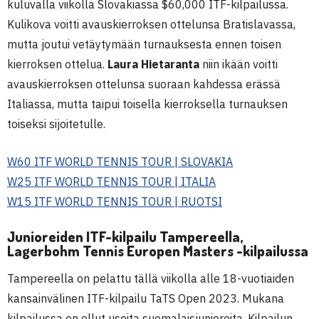
kuluvalla viikolla Slovakiassa $60,000 ITF-kilpailussa.
Kulikova voitti avauskierroksen ottelunsa Bratislavassa,
mutta joutui vetäytymään turnauksesta ennen toisen
kierroksen ottelua.
Laura Hietaranta
niin ikään voitti
avauskierroksen ottelunsa suoraan kahdessa erässä
Italiassa, mutta taipui toisella kierroksella turnauksen
toiseksi sijoitetulle.
W60 ITF WORLD TENNIS TOUR | SLOVAKIA
W25 ITF WORLD TENNIS TOUR | ITALIA
W15 ITF WORLD TENNIS TOUR | RUOTSI
Junioreiden ITF-kilpailu Tampereella,
Lagerbohm Tennis Europen Masters -kilpailussa
Tampereella on pelattu tällä viikolla alle 18-vuotiaiden
kansainvälinen ITF-kilpailu TaTS Open 2023. Mukana
kilpailussa on ollut useita suomalaisjunioreita. Kilpailun