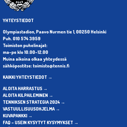
YHTEYSTIEDOT
Olympiastadion, Paavo Nurmen tie 1, 00250 Helsinki
Puh. 010 574 3959
Toimiston puhelinajat:
ma-pe klo 10.00-12.00
Muina aikoina olkaa yhteydessä
sähköpostitse: toimisto@tennis.fi
KAIKKI YHTEYSTIEDOT →
ALOITA HARRASTUS →
ALOITA KILPAILEMINEN →
TENNIKSEN STRATEGIA 2024 →
VASTUULLISUUSOHJELMA →
KUVAPANKKI →
FAQ – USEIN KYSYTYT KYSYMYKSET →