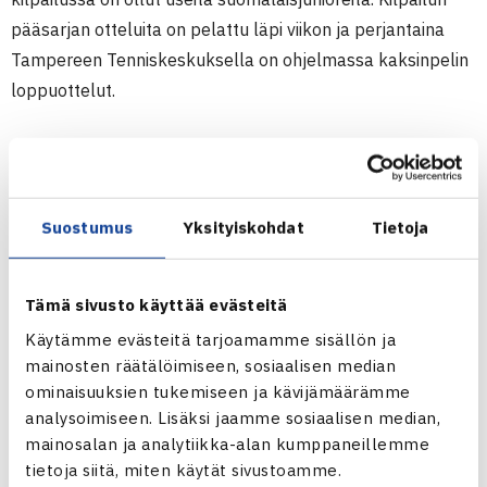
pääsarjan otteluita on pelattu läpi viikon ja perjantaina
Tampereen Tenniskeskuksella on ohjelmassa kaksinpelin
loppuottelut.
Poikien sarjan finaali on täysin sinivalkoinen, kun
kaksinpelin turnausvoitosta pelaavat kärkisijoitettu
Oskari
Paldanius
(Smash) sekä toiseksi sijoitettu
Otso
Suostumus
Yksityiskohdat
Tietoja
Martikainen
(HVS). Tyttöjen sarjassa parhaana
suomalaisena
Daria Bibanina
(Smash-Kotka) ylsi välieriin.
Poikien nelinpelissä Paldanius/Martikainen tuuletti
Tämä sivusto käyttää evästeitä
torstaina turnausvoittoa kukistamalla loppuottelussa
Käytämme evästeitä tarjoamamme sisällön ja
Felix Alopaeus
(HVS)/
Jami Savolainen
(HVS) parin 6-3,
mainosten räätälöimiseen, sosiaalisen median
ominaisuuksien tukemiseen ja kävijämäärämme
6-4. Tyttöjen sarjassa
Nuppu Palm
(Smash) yhdessä
analysoimiseen. Lisäksi jaamme sosiaalisen median,
kiinalaisen parin
Moran Jin
kanssa taipuivat
mainosalan ja analytiikka-alan kumppaneillemme
loppuottelussa toiseksi sijoitetuille
Allessandra
tietoja siitä, miten käytät sivustoamme.
Sikharulidze/
Sonja Wedenski
6-7, 2-6.