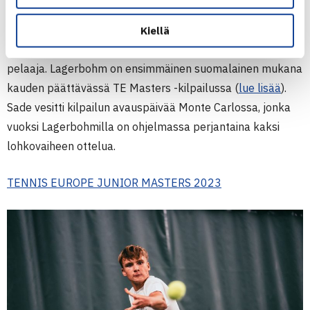
menestynyttä pelaajaa. Lagerbohm saavutti alle 16-
vuotiaiden hopeaa EM-kilpailuista, jonka avulla
Kiellä
suomalainen oli viimeinen paikan kilpailusta varmistanut
pelaaja. Lagerbohm on ensimmäinen suomalainen mukana
kauden päättävässä TE Masters -kilpailussa (
lue lisää
).
Sade vesitti kilpailun avauspäivää Monte Carlossa, jonka
vuoksi Lagerbohmilla on ohjelmassa perjantaina kaksi
lohkovaiheen ottelua.
TENNIS EUROPE JUNIOR MASTERS 2023