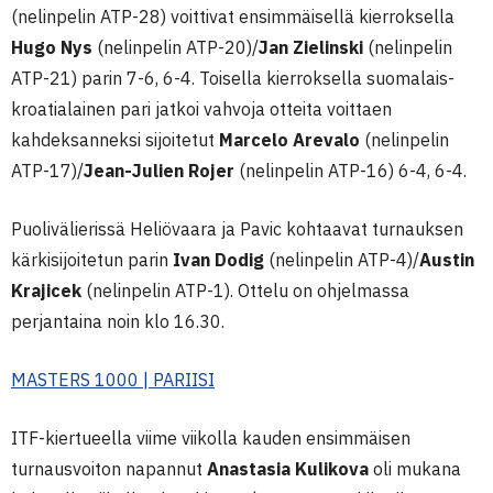
(nelinpelin ATP-28) voittivat ensimmäisellä kierroksella
Hugo Nys
(nelinpelin ATP-20)/
Jan Zielinski
(nelinpelin
ATP-21) parin 7-6, 6-4. Toisella kierroksella suomalais-
kroatialainen pari jatkoi vahvoja otteita voittaen
kahdeksanneksi sijoitetut
Marcelo Arevalo
(nelinpelin
ATP-17)/
Jean-Julien Rojer
(nelinpelin ATP-16) 6-4, 6-4.
Puolivälierissä Heliövaara ja Pavic kohtaavat turnauksen
kärkisijoitetun parin
Ivan Dodig
(nelinpelin ATP-4)/
Austin
Krajicek
(nelinpelin ATP-1). Ottelu on ohjelmassa
perjantaina noin klo 16.30.
MASTERS 1000 | PARIISI
ITF-kiertueella viime viikolla kauden ensimmäisen
turnausvoiton napannut
Anastasia Kulikova
oli mukana