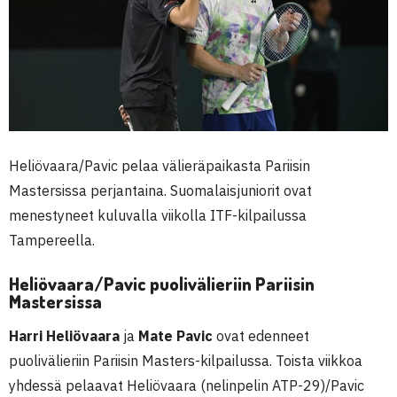
Heliövaara/Pavic pelaa välieräpaikasta Pariisin
Mastersissa perjantaina. Suomalaisjuniorit ovat
menestyneet kuluvalla viikolla ITF-kilpailussa
Tampereella.
Heliövaara/Pavic puolivälieriin Pariisin
Mastersissa
Harri Heliövaara
ja
Mate Pavic
ovat edenneet
puolivälieriin Pariisin Masters-kilpailussa. Toista viikkoa
yhdessä pelaavat Heliövaara (nelinpelin ATP-29)/Pavic