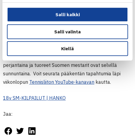
J4 ITF WORLD TENNIS TOUR JUNIORS | PUOLA
J5 ITF WORLD TENNIS TOUR JUNIORS | BELGIA
Salli kaikki
18-vuotiaiden SM-kilpailut pelataan Hangossa
Salli valinta
Kansallisilla kentillä jaetaan vuoden 2022 ensimmäiset
SM-mitalit viikonloppuna, kun 18-vuotiaiden Suomen
Kiellä
mestaruudesta pelataan Hangossa. Kilpailu käynnistyy
perjantaina ja tuoreet Suomen mestarit ovat selvillä
sunnuntaina. Voit seurata pääkentän tapahtumia läpi
viikonlopun
Tennisliiton YouTube-kanavan
kautta.
18v SM-KILPAILUT | HANKO
Jaa: