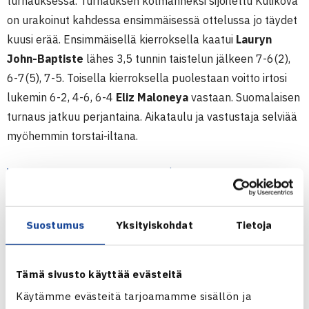
turnauksessa. Turnauksen kolmanneksi sijoitettu Kulikova
on urakoinut kahdessa ensimmäisessä ottelussa jo täydet
kuusi erää. Ensimmäisellä kierroksella kaatui
Lauryn
John-Baptiste
lähes 3,5 tunnin taistelun jälkeen 7-6(2),
6-7(5), 7-5. Toisella kierroksella puolestaan voitto irtosi
lukemin 6-2, 4-6, 6-4
Eliz Maloneya
vastaan. Suomalaisen
turnaus jatkuu perjantaina. Aikataulu ja vastustaja selviää
myöhemmin torstai-iltana.
W25 ITF WORLD TENNIS TOUR | ISO-BRITANNIA
Toistamiseen kolmieräinen taistelu ja voitto 💪🏻
Suostumus
Yksityiskohdat
Tietoja
Anastasia Kulikova puolivälieriiin Briteissä
pelattavassa $25,000 ITF-turnauksessa.
#tennisfi
Tämä sivusto käyttää evästeitä
Huominen vastustaja selviää myöhemmin tänään.
Käytämme evästeitä tarjoamamme sisällön ja
Kaaviot:
https://t.co/OZs6oPxWAP