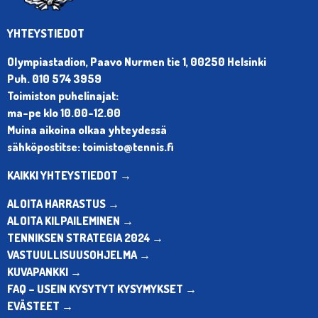
YHTEYSTIEDOT
Olympiastadion, Paavo Nurmen tie 1, 00250 Helsinki
Puh. 010 574 3959
Toimiston puhelinajat:
ma-pe klo 10.00-12.00
Muina aikoina olkaa yhteydessä
sähköpostitse: toimisto@tennis.fi
KAIKKI YHTEYSTIEDOT →
ALOITA HARRASTUS →
ALOITA KILPAILEMINEN →
TENNIKSEN STRATEGIA 2024 →
VASTUULLISUUSOHJELMA →
KUVAPANKKI →
FAQ – USEIN KYSYTYT KYSYMYKSET →
EVÄSTEET →