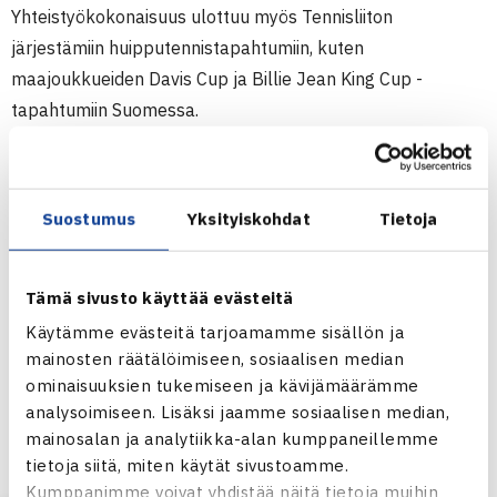
Yhteistyökokonaisuus ulottuu myös Tennisliiton
järjestämiin huipputennistapahtumiin, kuten
maajoukkueiden Davis Cup ja Billie Jean King Cup -
tapahtumiin Suomessa.
Fazer ja Tennisliitto ovat tehneet aiemmin yhteistyötä
1980-90-luvuilla
,
jolloin Fazer oli
Suostumus
Yksityiskohdat
Tietoja
pääyhteistyökumppanina koulu- ja minitennisprojektissa
sekä nuorten JGP-sarjassa. Arvostetun brändin paluu
tenniskentille otetaan vastaan iloisesti molemmilla
Tämä sivusto käyttää evästeitä
puolilla kenttää.
Käytämme evästeitä tarjoamamme sisällön ja
mainosten räätälöimiseen, sosiaalisen median
“Mahtavaa saada Fazer takaisin tenniksen
ominaisuuksien tukemiseen ja kävijämäärämme
analysoimiseen. Lisäksi jaamme sosiaalisen median,
yhteistyökumppaneiden joukkoon. Meillä on vahva
mainosalan ja analytiikka-alan kumppaneillemme
yhteinen historia liikunnallisen ja terveellisen elämäntavan
tietoja siitä, miten käytät sivustoamme.
edistämisessä. Korona-aika on entisestään korostanut
Kumppanimme voivat yhdistää näitä tietoja muihin