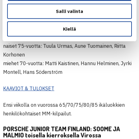
Suomen joukkueet
naiset 65-vuotta: Renata Tuomisto, Marjo Rautvuori, Pirkko
Salli valinta
Kuorikoski
naiset 70-vuotta: Tuija Hannukainen, Marja-Liisa Hedman,
Kiellä
Tuula Kuntsi
naiset 75-vuotta: Tuula Urmas, Aune Tuomainen, Riitta
Korhonen
miehet 70-vuotta: Matti Kaistinen, Hannu Helminen, Jyrki
Montell, Hans Söderström
KAAVIOT & TULOKSET
Ensi viikolla on vuorossa 65/70/75/80/85 ikäluokkien
henkilökohtaiset MM-kilpailut.
PORSCHE JUNIOR TEAM FINLAND: SOOME JA
MALMIO toisella kierroksella Virossa