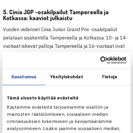
5. Cinia JGP -osakilpailut Tampereella ja
Kotkassa: kaaviot julkaistu
Vuoden viidennet Cinia Junior Grand Prix -osakilpailut
pelataan sisäkentillä Tampereella ja Kotkassa. 10- ja 14-
vuotiaat iskevät palloja Tampereella ja 16-vuotiaat ovat
Kotkassa. Molemmilla paikkakunnilla on hieno määrä
pelaajia mukana, joten viikonloppuna nähdään iloista
tekemistä varmasti niin kentillä kuin niiden ulkopuolella.
Suostumus
Yksityiskohdat
Tietoja
KAAVIOT, 10- JA 14-VUOTIAAT TAMPERE
KAAVIOT, 16-VUOTIAAT KOTKA
Tämä sivusto käyttää evästeitä
Käytämme evästeitä tarjoamamme sisällön ja
mainosten räätälöimiseen, sosiaalisen median
ominaisuuksien tukemiseen ja kävijämäärämme
analysoimiseen. Lisäksi jaamme sosiaalisen median,