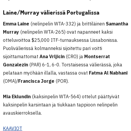
Laine/Murray välierissä Portugalissa
Emma Laine
(nelinpelin WTA-332) ja brittiläinen
Samantha
Murray
(nelinpelin WTA-265) ovat napanneet kaksi
otteluvoittoa $25,000 ITF-turnauksessa Lissabonissa.
Puolivälierissä kolmanneksi sijoitettu pari voitti
sijoittamattomat
Ana Vrljicin
(CRO) ja
Montserrat
Gonzalezin
(PAR) 6-1, 6-0. Torstaisessa välierässä, joka
pelataan myöhään illalla, vastassa ovat
Fatma Al Nabhani
(OMA)/
Francisca Jorge
(POR).
Mia Eklundin
(kaksinpelin WTA-564) ottelut päättyivät
kaksinpelin karsintaan ja tiukkaan tappioon nelinpelin
avauskierroksella.
KAAVIOT