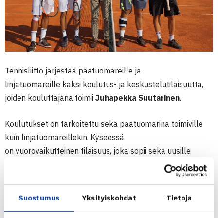
Tennisliitto järjestää päätuomareille ja
linjatuomareille
kaksi koulutus- ja keskustelutilaisuutta,
joiden kouluttajana toimii
Juhapekka Suutarinen
.
Koulutukset on tarkoitettu sekä päätuomarina toimiville
kuin linjatuomareillekin. Kyseessä
on vuorovaikutteinen
tilaisuus, joka sopii sekä uusille
tuomareille että jo Tennisliigassa tuominneille tuomareille.
Koulutus on ilmainen Tennisliigajoukkueiden tuomareille.
Koulutuksessa painotetaan Tennisliigan kannalta tärkeitä
Suostumus
Yksityiskohdat
Tietoja
elementtejä, linjauksia ja sääntöjä.