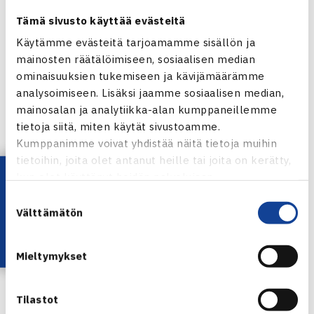
Koulutukset
Tämä sivusto käyttää evästeitä
Käytämme evästeitä tarjoamamme sisällön ja
la 29.9. klo 11-16, Talin Tenniskeskus, Helsinki. Samaan
mainosten räätälöimiseen, sosiaalisen median
aikaan käynnissä 21-v SM-kilpailut
ominaisuuksien tukemiseen ja kävijämäärämme
la 6.10 klo 11-16 Jarkko Nieminen Areena, Turku.
analysoimiseen. Lisäksi jaamme sosiaalisen median,
Samaan aikaan pelataan kansallista kilpailua
mainosalan ja analytiikka-alan kumppaneillemme
tietoja siitä, miten käytät sivustoamme.
Ilmoittautumiset viimeistään viikkoa ennen koulutusta,
Kumppanimme voivat yhdistää näitä tietoja muihin
raisa.tornroos@tennis.fi
.
tietoihin, joita olet antanut heille tai joita on kerätty,
Lataa OmaTennis!
kun olet käyttänyt heidän palvelujaan.
Tilaisuudessa käydään läpi mm. linjatuomareiden toiminta
Suostumuksen
Välttämätön
sekä tuomitseminen linjatuomareiden kanssa.
valinta
Tilaisuuden tavoite on sekä
Mieltymykset
antaa perustiedot uusille liigaympyröihin tuleville
Tilastot
pää- ja linjatuomareille että