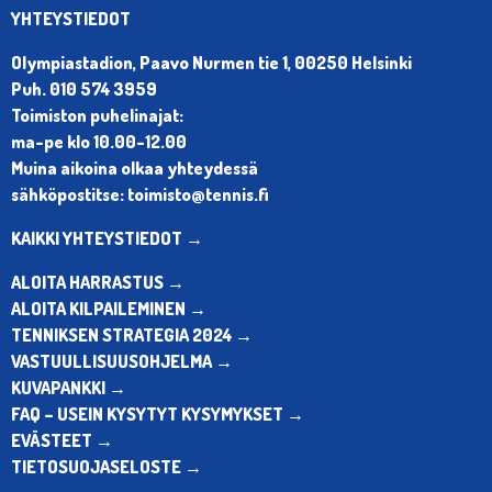
YHTEYSTIEDOT
Olympiastadion, Paavo Nurmen tie 1, 00250 Helsinki
Puh. 010 574 3959
Toimiston puhelinajat:
ma-pe klo 10.00-12.00
Muina aikoina olkaa yhteydessä
sähköpostitse: toimisto@tennis.fi
KAIKKI YHTEYSTIEDOT →
ALOITA HARRASTUS →
ALOITA KILPAILEMINEN →
TENNIKSEN STRATEGIA 2024 →
VASTUULLISUUSOHJELMA →
KUVAPANKKI →
FAQ – USEIN KYSYTYT KYSYMYKSET →
EVÄSTEET →
TIETOSUOJASELOSTE →