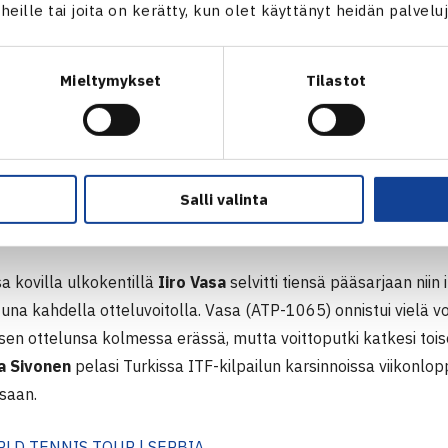
t heille tai joita on kerätty, kun olet käyttänyt heidän palvelu
en pelit päätökseen ITF-kiertueella
Mieltymykset
Tilastot
ranta
oli karsintojen ykkössijoitettu kovatasoisessa W75 ITF-k
ranta (WTA-357) selvitti tiensä pääsarjaan kahdella voitolla, 
uskierrokselle, jossa kilpailun kolmanneksi sijoitettu
Despin
Salli valinta
n kolmessa erässä. Suomalaisista kilpailun karsinnoissa pelas
in kärsi tappion ensimmäisessä ottelussaan.
a kovilla ulkokentillä
Iiro Vasa
selvitti tiensä pääsarjaan niin
tuna kahdella otteluvoitolla. Vasa (ATP-1065) onnistui vielä 
en ottelunsa kolmessa erässä, mutta voittoputki katkesi toise
a Sivonen
pelasi Turkissa ITF-kilpailun karsinnoissa viikonlop
saan.
RLD TENNIS TOUR | SERBIA