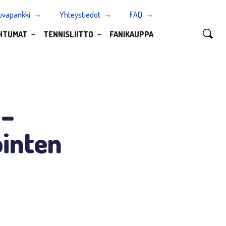
uvapankki
Yhteystiedot
FAQ
HTUMAT
TENNISLIITTO
FANIKAUPPA
 –
inten