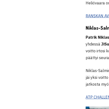
Heliövaara on
RANSKAN AV
Niklas-Sal
Patrik Nikla
yhdessä
JiS
voitto irtosi
päättyi seur
Niklas-Salmi
jäi yksi voit
jatkosta myö
ATP CHALLEN