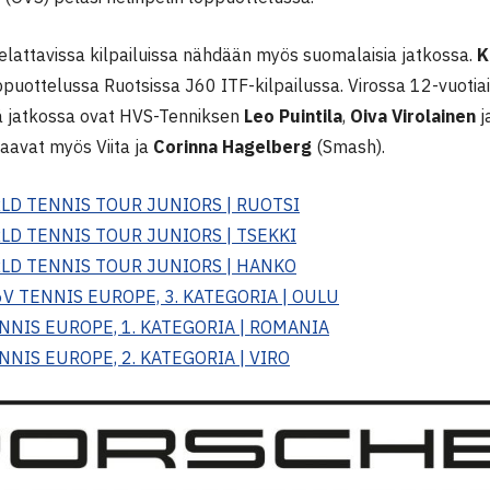
elattavissa kilpailuissa nähdään myös suomalaisia jatkossa.
K
ppuottelussa Ruotsissa J60 ITF-kilpailussa. Virossa 12-vuotia
ä jatkossa ovat HVS-Tenniksen
Leo Puintila
,
Oiva Virolainen
j
laavat myös Viita ja
Corinna Hagelberg
(Smash).
RLD TENNIS TOUR JUNIORS | RUOTSI
RLD TENNIS TOUR JUNIORS | TSEKKI
RLD TENNIS TOUR JUNIORS | HANKO
6V TENNIS EUROPE, 3. KATEGORIA | OULU
NNIS EUROPE, 1. KATEGORIA | ROMANIA
NNIS EUROPE, 2. KATEGORIA | VIRO