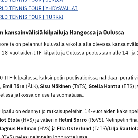
RLD TENNIS TOUR | YHDYSVALLAT
RLD TENNIS TOUR | TURKKI
n kansainvälisiä kilpailuja Hangossa ja Oulussa
oreita on pelannut kuluvalla viikolla alla olevissa kansainväli
 18-vuotiaiden ITF-kilpailu ja Oulussa puolestaan alle 14- ja
ITF-kilpailussa kaksinpelin puolivälierissä nähdään peräti vii
),
Emil Törn
(ÅLK),
Sisu Mäkinen
(TaTS),
Stella Hanttu
(ETS) 
pelissä jatkossa on useita suomalaisia.
lpailu on edennyt jo ratkaisupeleihin. 14-vuotiaiden kaksinpeli
liot Etola
(HVS) ja välieriin
Helmi Sorro
(RoVS). Nelinpelin fin
Magnus Hellman
(HVS) ja
Ella Österlund
(TaTS)/
Lilja Rautio
n
(OVS) pelasi nelinpelin loppuottelussa.