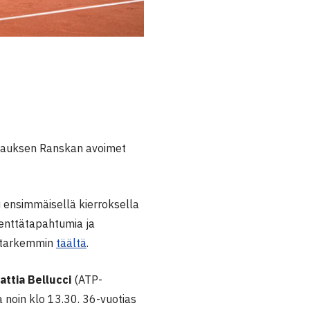
rnauksen Ranskan avoimet
ti ensimmäisellä kierroksella
 kenttätapahtumia ja
n tarkemmin
täältä
.
attia Bellucci
(ATP-
 noin klo 13.30. 36-vuotias