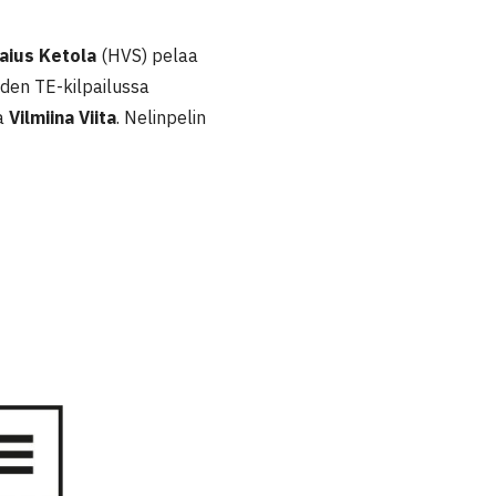
aius Ketola
(HVS) pelaa
iden TE-kilpailussa
a
Vilmiina Viita
. Nelinpelin