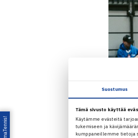
Suostumus
Tämä sivusto käyttää eväs
Lataa OmaTennis!
Käytämme evästeitä tarjoa
tukemiseen ja kävijämääräm
kumppaneillemme tietoja si