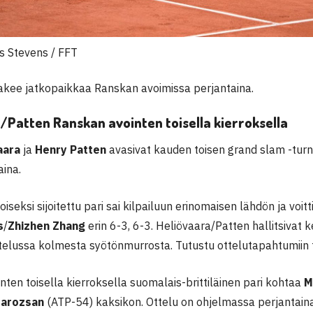
 Stevens / FFT
akee jatkopaikkaa Ranskan avoimissa perjantaina.
/Patten Ranskan avointen toisella kierroksella
aara
ja
Henry Patten
avasivat kauden toisen grand slam -tu
aina.
iseksi sijoitettu pari sai kilpailuun erinomaisen lähdön ja voit
s
/
Zhizhen Zhang
erin 6-3, 6-3. Heliövaara/Patten hallitsivat
ttelussa kolmesta syötönmurrosta. Tutustu ottelutapahtumii
ten toisella kierroksella suomalais-brittiläinen pari kohtaa
M
Marozsan
(ATP-54) kaksikon. Ottelu on ohjelmassa perjantaina