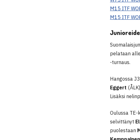
M15 ITF WO
M15 ITF WO
Junioreide
Suomalaisjuni
pelataan alle
-turnaus.
Hangossa J30 
Eggert
(ÅLK
Lisäksi nelin
Oulussa TE-ki
selvittänyt
E
puolestaan
Kemppaine