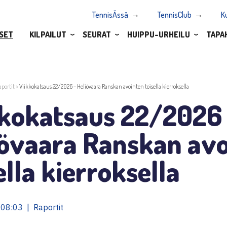
TennisÄssä
TennisClub
K
SET
KILPAILUT
SEURAT
HUIPPU-URHEILU
TAPA
aportit
>
Viikkokatsaus 22/2026 – Heliövaara Ranskan avointen toisella kierroksella
kkokatsaus 22/2026
iövaara Ranskan avo
ella kierroksella
08:03 | Raportit