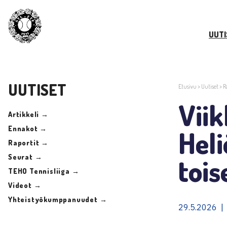
UUTI
UUTISET
Etusivu
>
Uutiset
>
R
Vii
Artikkeli →
Ennakot →
Hel
Raportit →
Seurat →
tois
TEHO Tennisliiga →
Videot →
Yhteistyökumppanuudet →
29.5.2026 | 