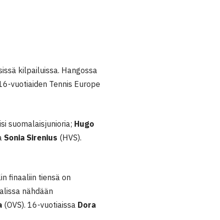
sissä kilpailuissa. Hangossa
 16-vuotiaiden Tennis Europe
si suomalaisjunioria;
Hugo
ja
Sonia Sirenius
(HVS).
n finaaliin tiensä on
aalissa nähdään
la
(OVS). 16-vuotiaissa
Dora