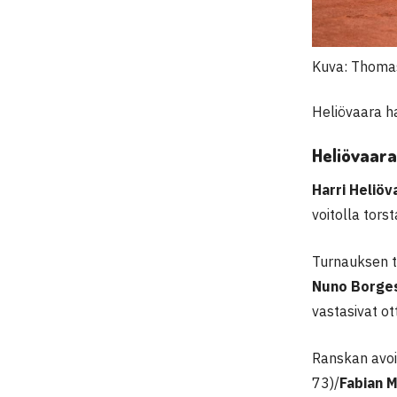
Kuva: Thomas
Heliövaara h
Heliövaara
Harri Heliöv
voitolla torst
Turnauksen to
Nuno Borge
vastasivat o
Ranskan avoin
73)/
Fabian 