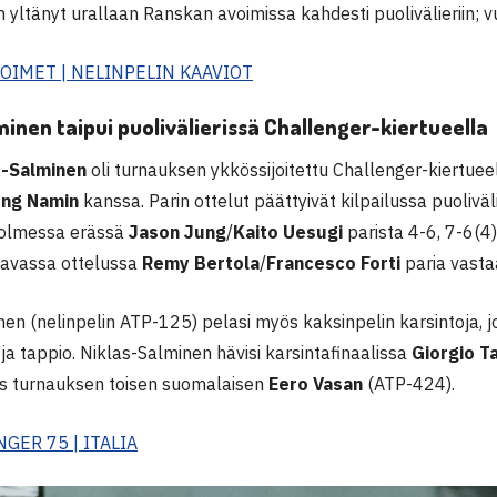
 yltänyt urallaan Ranskan avoimissa kahdesti puolivälieriin;
OIMET | NELINPELIN KAAVIOT
minen taipui puolivälierissä Challenger-kiertueella
s-Salminen
oli turnauksen ykkössijoitettu Challenger-kiertuee
ung Namin
kanssa. Parin ottelut päättyivät kilpailussa puoliväl
 kolmessa erässä
Jason Jung
/
Kaito Uesugi
parista 4-6, 7-6(4
aavassa ottelussa
Remy Bertola
/
Francesco Forti
paria vasta
nen (nelinpelin ATP-125) pelasi myös kaksinpelin karsintoja, 
to ja tappio. Niklas-Salminen hävisi karsintafinaalissa
Giorgio
T
s turnauksen toisen suomalaisen
Eero Vasan
(ATP-424).
GER 75 | ITALIA