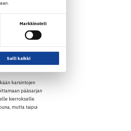
jaan.
Markkinointi
ilpailussa Serbiassa. 22-
mutta turnaus päättyi
a Papamichail
(WTA-167)
Salli kaikki
i myös
Stella Remander
,
 ikään karsintojen
voittamaan pääsarjan
lle kierrokselle.
puna, mutta taipui