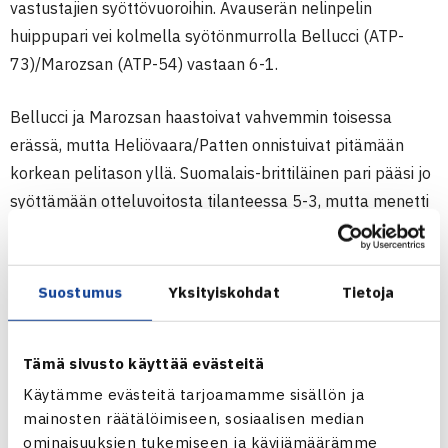
vastustajien syöttövuoroihin. Avauserän nelinpelin
huippupari vei kolmella syötönmurrolla Bellucci (ATP-
73)/Marozsan (ATP-54) vastaan 6-1.
Bellucci ja Marozsan haastoivat vahvemmin toisessa
erässä, mutta Heliövaara/Patten onnistuivat pitämään
korkean pelitason yllä. Suomalais-brittiläinen pari pääsi jo
syöttämään otteluvoitosta tilanteessa 5-3, mutta menetti
syötön ensimmäistä kertaa ottelussa. Toisen kierroksen
ottelu ei venynyt kuitenkaan paljoa, kun heti seuraavassa
pelissä Heliövaara/Patten sinetöi voiton. 65 minuuttia
Suostumus
Yksityiskohdat
Tietoja
kestänyt ottelu päättyi Marozsanin virheeseen
rystylyönnissä.
Tämä sivusto käyttää evästeitä
Käytämme evästeitä tarjoamamme sisällön ja
Ranskan avoimet, nelinpeli
mainosten räätälöimiseen, sosiaalisen median
1. kierros | [2] Heliövaara/Patten – Nuno
ominaisuuksien tukemiseen ja kävijämäärämme