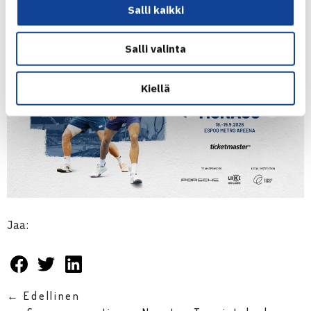
liput tapahtumaan
Ticketmasterista
.
Salli kaikki
Salli valinta
Kiellä
Jaa:
← Edellinen