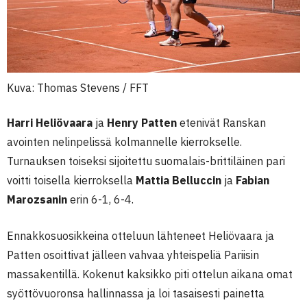
Kuva: Thomas Stevens / FFT
Harri Heliövaara
ja
Henry Patten
etenivät Ranskan
avointen nelinpelissä kolmannelle kierrokselle.
Turnauksen toiseksi sijoitettu suomalais-brittiläinen pari
voitti toisella kierroksella
Mattia Belluccin
ja
Fabian
Marozsanin
erin 6-1, 6-4.
Ennakkosuosikkeina otteluun lähteneet Heliövaara ja
Patten osoittivat jälleen vahvaa yhteispeliä Pariisin
massakentillä. Kokenut kaksikko piti ottelun aikana omat
syöttövuoronsa hallinnassa ja loi tasaisesti painetta