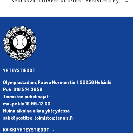
Seuraava uutinen: Nuorten Tennisteko by… →
YHTEYSTIEDOT
Olympiastadion, Paavo Nurmen tie 1, 00250 Helsinki
Puh. 010 574 3959
Toimiston puhelinajat:
ma-pe klo 10.00-12.00
Muina aikoina olkaa yhteydessä
sähköpostitse: toimisto@tennis.fi
KAIKKI YHTEYSTIEDOT →