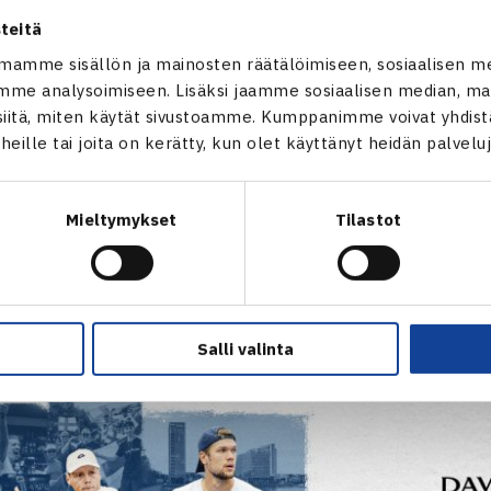
teitä
mamme sisällön ja mainosten räätälöimiseen, sosiaalisen m
nten toisella kierroksella Heliövaara/Patten kohtaa
Mattia B
me analysoimiseen. Lisäksi jaamme sosiaalisen median, mai
TP-54) kaksikon. 36-vuotias Heliövaara on yltänyt urallaan 
itä, miten käytät sivustoamme. Kumppanimme voivat yhdistää
n; vuonna 2025 ja 2022.
t heille tai joita on kerätty, kun olet käyttänyt heidän palvelu
OIMET | NELINPELIN KAAVIOT
Mieltymykset
Tilastot
a nähdään Suomen maajoukkuepaidassa syyskuussa, kun Suo
ttelussa Espoo Metro Areenalla 18.-19.9. Tervetuloa seura
ut tapahtumaan
Ticketmasterista
.
Salli valinta