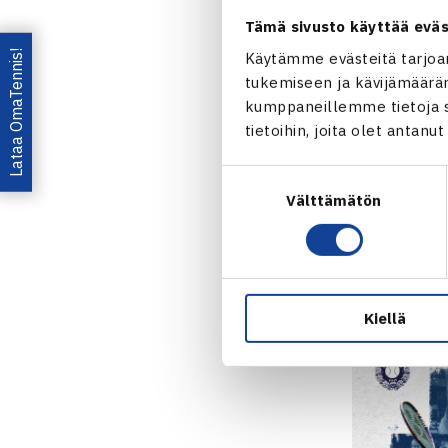
Tämä sivusto käyttää eväs
Lataa OmaTennis!
Käytämme evästeitä tarjoa
Ranskan avoi
tukemiseen ja kävijämääräm
Marozsan
(A
kumppaneillemme tietoja si
puolivälierii
tietoihin, joita olet antanu
RANSKAN AV
Suostumuksen
Välttämätön
valinta
Heliövaar
Cup -maao
hanki lip
Kiellä