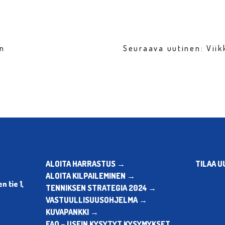
en
Seuraava uutinen: Vii
ALOITA HARRASTUS →
TILAA U
ALOITA KILPAILEMINEN →
 tie 1,
TENNIKSEN STRATEGIA 2024 →
VASTUULLISUUSOHJELMA →
KUVAPANKKI →
FAQ – USEIN KYSYTYT KYSYMYKSET