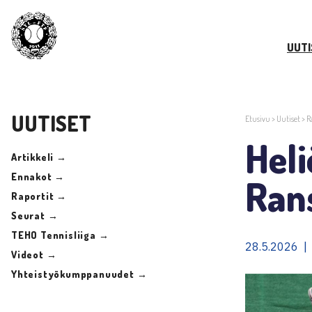
UUTI
UUTISET
Etusivu
>
Uutiset
>
R
Hel
Artikkeli →
Ennakot →
Ran
Raportit →
Seurat →
TEHO Tennisliiga →
28.5.2026 | 
Videot →
Yhteistyökumppanuudet →