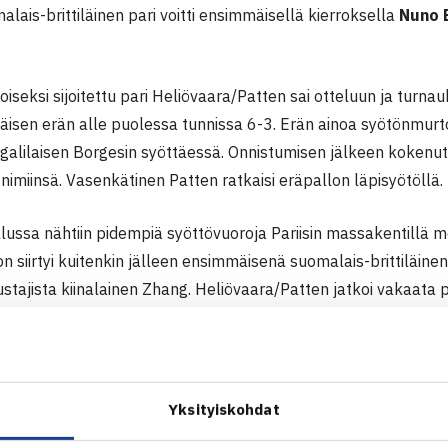
malais-brittiläinen pari voitti ensimmäisellä kierroksella
Nuno 
iseksi sijoitettu pari Heliövaara/Patten sai otteluun ja turna
mäisen erän alle puolessa tunnissa 6-3. Erän ainoa syötönmur
galilaisen Borgesin syöttäessä. Onnistumisen jälkeen kokenut n
imiinsä. Vasenkätinen Patten ratkaisi eräpallon läpisyötöllä.
alussa nähtiin pidempiä syöttövuoroja Pariisin massakentillä 
n siirtyi kuitenkin jälleen ensimmäisenä suomalais-brittiläinen
stajista kiinalainen Zhang. Heliövaara/Patten jatkoi vakaata 
n kierroksen paikan vielä ottelun kolmannella syötönmurrolla 
 ja Patten klaaraa ensimmäisen ottelunsa komeasti erävoitoin
Yksityiskohdat
pic.twitter.com/55GakiiG8X
on HBO Max 🇫🇮 (@sportsonmaxfi)
May 28, 2026