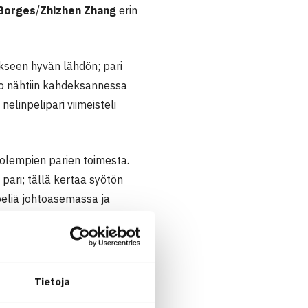
Borges
/
Zhizhen Zhang
erin
ukseen hyvän lähdön; pari
to nähtiin kahdeksannessa
elinpelipari viimeisteli
molempien parien toimesta.
 pari; tällä kertaa syötön
peliä johtoasemassa ja
erän lopussa.
 2-0 (6-3, 6-3)!🙌
Tietoja