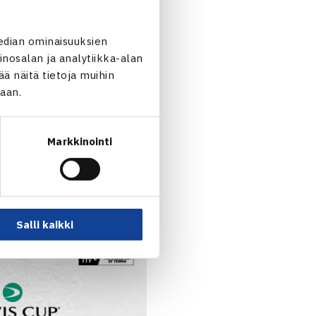
edian ominaisuuksien
ellucci
(ATP-73)/
Fabian
nosalan ja analytiikka-alan
Ranskan avoimissa kahdesti
 näitä tietoja muihin
jaan.
Markkinointi
mi kohtaa Monacon Davis
amaan maailmanhuippuja;
Salli kaikki