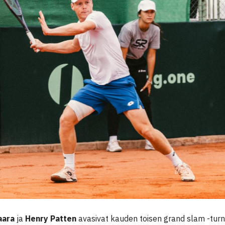
aara
ja
Henry Patten
avasivat kauden toisen grand slam -tu