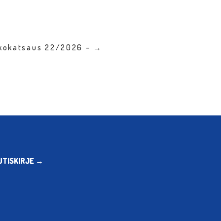
kkokatsaus 22/2026 – →
UTISKIRJE →