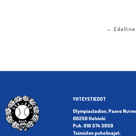
← Edellin
YHTEYSTIEDOT
Olympiastadion, Paavo Nurmen
00250 Helsinki
Puh. 010 574 3959
Toimiston puhelinajat: