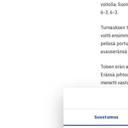
voitolla. Suo
6-3, 6-3.
Turnauksen to
voitti ensim
pelissä portu
avauseränsä n
Toisen erän 
Erässä johtoo
menetti vastu
sinetöi toise
Heliövaara
Suostumus
#tennisfi
— Sports 