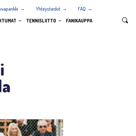
uvapankki
Yhteystiedot
FAQ
HTUMAT
TENNISLIITTO
FANIKAUPPA
i
la