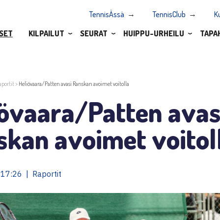
TennisÄssä
TennisClub
K
SET
KILPAILUT
SEURAT
HUIPPU-URHEILU
TAPA
aportit
>
Heliövaara/Patten avasi Ranskan avoimet voitolla
iövaara/Patten avas
skan avoimet voitol
17:26 | Raportit