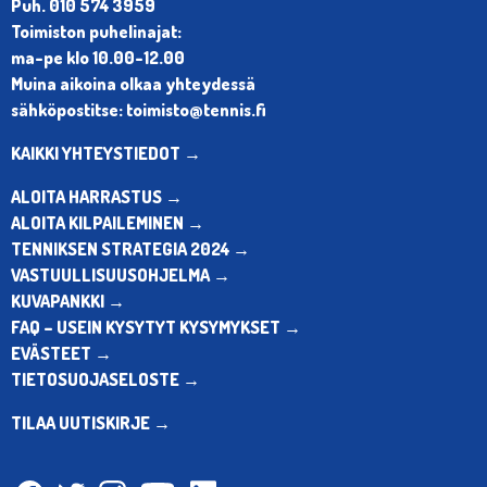
Puh. 010 574 3959
Toimiston puhelinajat:
ma-pe klo 10.00-12.00
Muina aikoina olkaa yhteydessä
sähköpostitse: toimisto@tennis.fi
KAIKKI YHTEYSTIEDOT →
ALOITA HARRASTUS →
ALOITA KILPAILEMINEN →
TENNIKSEN STRATEGIA 2024 →
VASTUULLISUUSOHJELMA →
KUVAPANKKI →
FAQ – USEIN KYSYTYT KYSYMYKSET →
EVÄSTEET →
TIETOSUOJASELOSTE →
TILAA UUTISKIRJE →