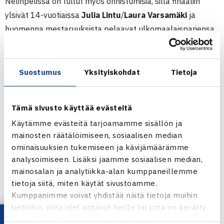
Nelinpelissä on tullut myös onnistumisia, sillä finaaliin
ylsivät 14-vuotiaissa
Julia Lintu
/
Laura Varsamäki
ja
huomenna mestaruuksista pelaavat ulkomaalaispariensa
kanssa 14-vuotiaissa
Emil Matikainen
ja 16-vuotiaissa
Marissa Minetti
.
Suostumus
Yksityiskohdat
Tietoja
Virossa puolestaan nähdään 12-vuotiaissa
suomalaisfinaali
Aku Salon
ja
Fel
ix Alopaeuksen
kesken.
Tämä sivusto käyttää evästeitä
Alopaeus pelaa myös nelinpelin turnausvoitosta yhdessä
Käytämme evästeitä tarjoamamme sisällön ja
Oskari Paldaniuksen
kanssa. 16-vuotiaissa pyrkivät niin
mainosten räätälöimiseen, sosiaalisen median
ikään
Andreas Sillaste
/
Juho-Eric Bigss
lopettamaan
ominaisuuksien tukemiseen ja kävijämäärämme
turnauksen mestaruuspokaalin ilmaan nostamisella.
analysoimiseen. Lisäksi jaamme sosiaalisen median,
mainosalan ja analytiikka-alan kumppaneillemme
LUE LISÄÄ TURNAUKSISTA
tietoja siitä, miten käytät sivustoamme.
Kumppanimme voivat yhdistää näitä tietoja muihin
tietoihin, joita olet antanut heille tai joita on kerätty,
kun olet käyttänyt heidän palvelujaan.