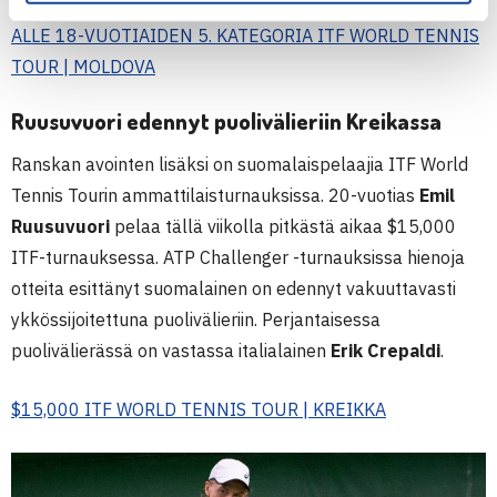
TOUR | RUOTSI
ALLE 18-VUOTIAIDEN 5. KATEGORIA ITF WORLD TENNIS
TOUR | MOLDOVA
Ruusuvuori edennyt puolivälieriin Kreikassa
Ranskan avointen lisäksi on suomalaispelaajia ITF World
Tennis Tourin ammattilaisturnauksissa. 20-vuotias
Emil
Ruusuvuori
pelaa tällä viikolla pitkästä aikaa $15,000
ITF-turnauksessa. ATP Challenger -turnauksissa hienoja
otteita esittänyt suomalainen on edennyt vakuuttavasti
ykkössijoitettuna puolivälieriin. Perjantaisessa
puolivälierässä on vastassa italialainen
Erik Crepaldi
.
$15,000 ITF WORLD TENNIS TOUR | KREIKKA