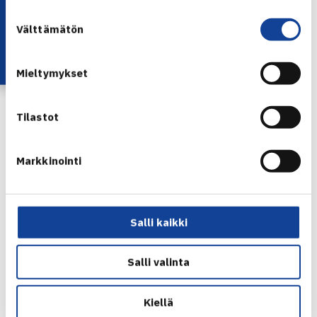
Lataa OmaTennis!
Suostumuksen
Välttämätön
valinta
Mieltymykset
Tilastot
Markkinointi
Felix Alopaeus
Salli kaikki
Alle 18-vuotiaiden ITF World Tennis Tour turnauksista oli
Salli valinta
tällä viikolla kotiintuomisina arvokasta kokemusta.
ALLE 18-VUOTIAIDEN 4. KATEGORIA ITF WORLD TENNIS
Kiellä