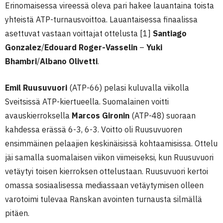
Erinomaisessa vireessä oleva pari hakee lauantaina toista
yhteistä ATP-turnausvoittoa. Lauantaisessa finaalissa
asettuvat vastaan voittajat ottelusta [1]
Santiago
Gonzalez
/
Edouard Roger-Vasselin
–
Yuki
Bhambri
/
Albano Olivetti
.
Emil Ruusuvuori
(ATP-66) pelasi kuluvalla viikolla
Sveitsissä ATP-kiertueella. Suomalainen voitti
avauskierroksella
Marcos Gironin
(ATP-48) suoraan
kahdessa erässä 6-3, 6-3. Voitto oli Ruusuvuoren
ensimmäinen pelaajien keskinäisissä kohtaamisissa. Ottelu
jäi samalla suomalaisen viikon viimeiseksi, kun Ruusuvuori
vetäytyi toisen kierroksen ottelustaan. Ruusuvuori kertoi
omassa sosiaalisessa mediassaan vetäytymisen olleen
varotoimi tulevaa Ranskan avointen turnausta silmällä
pitäen.