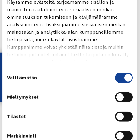
Käytämme evästeitä tarjoamamme sisällön ja
Kulikova puolivälierissä Espanjassa
mainosten räätälöimiseen, sosiaalisen median
ominaisuuksien tukemiseen ja kävijämäärämme
analysoimiseen. Lisäksi jaamme sosiaalisen median,
mainosalan ja analytiikka-alan kumppaneillemme
tietoja siitä, miten käytät sivustoamme.
Kumppanimme voivat yhdistää näitä tietoja muihin
tietoihin, joita olet antanut heille tai joita on kerätty,
Lataa OmaTennis!
kun olet käyttänyt heidän palvelujaan.
Suostumuksen
Välttämätön
valinta
Mieltymykset
ITF-kiertueella oli mukana tällä viikolla useita suomalaisia.
Tilastot
Espanjassa
Anastasia Kulikova
(WTA-349) lähti viikkoon
ykkössijoitettuna $15,000 kilpailussa kovilla ulkokentillä.
Markkinointi