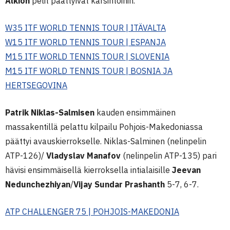
Alkion
pelit päättyivät karsintoihin.
W35 ITF WORLD TENNIS TOUR | ITÄVALTA
W15 ITF WORLD TENNIS TOUR | ESPANJA
M15 ITF WORLD TENNIS TOUR | SLOVENIA
M15 ITF WORLD TENNIS TOUR | BOSNIA JA
HERTSEGOVINA
Patrik Niklas-Salmisen
kauden ensimmäinen
massakentillä pelattu kilpailu Pohjois-Makedoniassa
päättyi avauskierrokselle. Niklas-Salminen (nelinpelin
ATP-126)/
Vladyslav Manafov
(nelinpelin ATP-135) pari
hävisi ensimmäisellä kierroksella intialaisille
Jeevan
Nedunchezhiyan
/
Vijay Sundar Prashanth
5-7, 6-7.
ATP CHALLENGER 75 | POHJOIS-MAKEDONIA