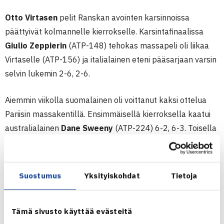
Otto Virtasen
pelit Ranskan avointen karsinnoissa
päättyivät kolmannelle kierrokselle. Karsintafinaalissa
Giulio Zeppierin
(ATP-148) tehokas massapeli oli liikaa
Virtaselle (ATP-156) ja italialainen eteni pääsarjaan varsin
selvin lukemin 2-6, 2-6.
Aiemmin viikolla suomalainen oli voittanut kaksi ottelua
Pariisin massakentillä. Ensimmäisellä kierroksella kaatui
australialainen
Dane Sweeny
(ATP-224) 6-2, 6-3. Toisella
kierroksella Virtanen pelasi unohtumattoman ottelun, kun
uransa tähän kauteen lopettava grand slam -voittaja ja
Ranskan avointen finalisti
Dominic Thiem
(ATP-131)
Suostumus
Yksityiskohdat
Tietoja
kaatui tuhansien katsojien edessä lukemin 6-2, 7-5.
RANSKAN AVOIMET
Tämä sivusto käyttää evästeitä