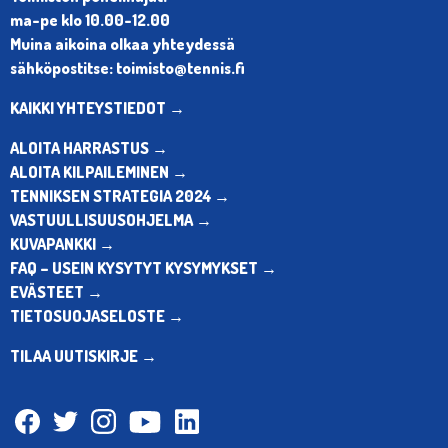
ma-pe klo 10.00-12.00
Muina aikoina olkaa yhteydessä
sähköpostitse: toimisto@tennis.fi
KAIKKI YHTEYSTIEDOT →
ALOITA HARRASTUS →
ALOITA KILPAILEMINEN →
TENNIKSEN STRATEGIA 2024 →
VASTUULLISUUSOHJELMA →
KUVAPANKKI →
FAQ – USEIN KYSYTYT KYSYMYKSET →
EVÄSTEET →
TIETOSUOJASELOSTE →
TILAA UUTISKIRJE →