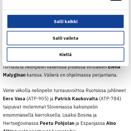
Kulikova on edennyt kahdella voitolla kilpailun
puolivälieriin. Ottelu on ohjelmassa perjantaina.
Salli kaikki
Laura Hietaranta
(WTA-396) oli kahdeksanneksi sijoitettu
$25,000 ITF-kilpailussa Itävallassa ja eteni sijoituksen
Salli valinta
mukaan kahdeksan parhaan joukkoon kaksinpelissä.
Hietarannan pelit päättyivät kuitenkin kilpailun toiseksi
Kiellä
sijoitettua vastaan puolivälierissä. Suomalainen jatkaa
turnausta nelinpelin välierissä yhdessä virolaisen
Elena
Malyginan
kanssa. Välierä on ohjelmassa perjantaina.
Viime viikolla nelinpelin turnausvoittoa Ruotsissa juhlineet
Eero Vasa
(ATP-905) ja
Patrick Kaukovalta
(ATP-784)
taipuivat molemmat Sloveniassa kaksinpelin
ensimmäisellä kierroksella. Lisäksi Bosnia ja
Hertsegovinassa
Peetu Pohjolan
ja Espanjassa
Aino