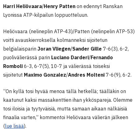
Harri Heliövaara
/
Henry Patten
on edennyt Ranskan
Lyonissa ATP-kilpailun loppuotteluun.
Heliövaara (nelineplin ATP-43)/Patten (nelinpelin ATP-53)
voitti avauskierroksella kolmanneksi sijoitetun
belgialaisparin
Joran Vliegen
/
Sander Gille
7-6(3), 6-2,
puolivälierässä parin
Luciano Darderi
/
Fernando
Romboli
6-3, 6-7(5), 10-7 ja välierässä toiseksi
sijoitetut
Maximo Gonzalez
/
Andres Molteni
7-6(9), 6-2.
”On kyllä tosi hyvää menoa tällä hetkellä; täälläkin on
kaatunut kaksi massakenttien ihan ykköspareja. Olemme
tosi iloisia ja tyytyväisiä, mutta samaan aikaan nälkäisiä
finaalia varten,” kommentoi Heliövaara välierän jälkeen
(
lue lisää
).