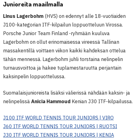
Junioreita maailmalla
Linus Lagerbohm
(HVS) on edennyt alle 18-vuotiaiden
J100-kategorian ITF-kilpailun loppuotteluun Virossa.
Porsche Junior Team Finland -ryhmään kuuluva
Lagerbohm on ollut erinomaisessa vireessä Tallinan
massakentillä voittaen viikon kaikki kahdeksan ottelua
tähän mennessä. Lagerbohm juhli torstaina nelinpelin
turnausvoittoa ja hakee tuplamestaruutta perjantain
kaksinpelin loppuottelussa.
Suomalaisjunioreista lisäksi välierissä nähdään kaksin- ja
nelinpelissä
Anicia Hammoud
Kenian J30 ITF-kilpailussa.
J100 ITF WORLD TENNIS TOUR JUNIORS | VIRO
J60 ITF WORLD TENNIS TOUR JUNIORS | RUOTSI
J30 ITF WORLD TENNIS TOUR JUNIORS | KENIA