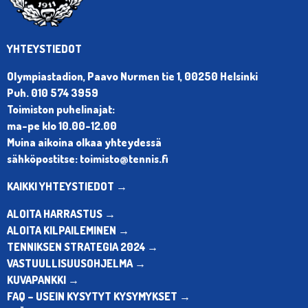
YHTEYSTIEDOT
Olympiastadion, Paavo Nurmen tie 1, 00250 Helsinki
Puh. 010 574 3959
Toimiston puhelinajat:
ma-pe klo 10.00-12.00
Muina aikoina olkaa yhteydessä
sähköpostitse: toimisto@tennis.fi
KAIKKI YHTEYSTIEDOT →
ALOITA HARRASTUS →
ALOITA KILPAILEMINEN →
TENNIKSEN STRATEGIA 2024 →
VASTUULLISUUSOHJELMA →
KUVAPANKKI →
FAQ – USEIN KYSYTYT KYSYMYKSET →