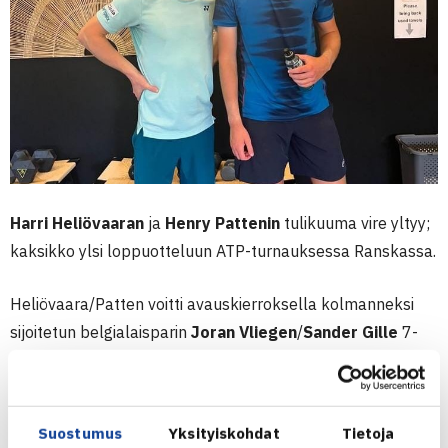
Harri Heliövaaran
ja
Henry Pattenin
tulikuuma vire yltyy;
kaksikko ylsi loppuotteluun ATP-turnauksessa Ranskassa.
Heliövaara/Patten voitti avauskierroksella kolmanneksi
sijoitetun belgialaisparin
Joran Vliegen
/
Sander Gille
7-
6(3), 6-2, puolivälierässä parin
Luciano Darderi
/
Fernando
Romboli
6-3, 6-7(5), 10-7 ja välierässä toiseksi sijoitetut
Maximo Gonzalez
/
Andres Molteni
7-6(9), 6-2.
Suostumus
Yksityiskohdat
Tietoja