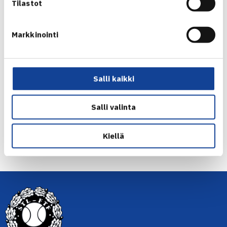
Tilastot
ATP 250 | LYON
Markkinointi
* artikkelikuva:
www.harriheliovaara.fi
Jaa:
Salli kaikki
Salli valinta
← Edellinen
Kiellä
Seuraava uutinen: Turun ennätyksellisen Davis…
→