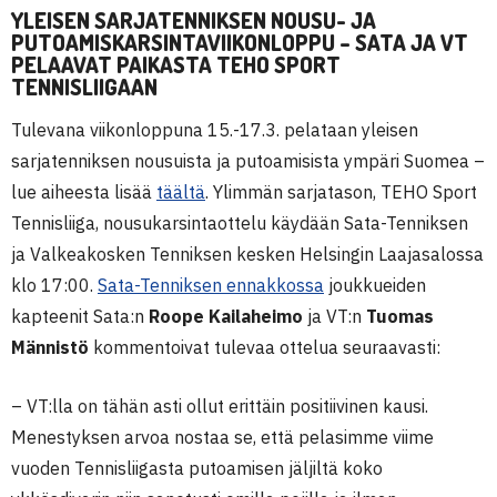
YLEISEN SARJATENNIKSEN NOUSU- JA
PUTOAMISKARSINTAVIIKONLOPPU – SATA JA VT
PELAAVAT PAIKASTA TEHO SPORT
TENNISLIIGAAN
Tulevana viikonloppuna 15.-17.3. pelataan yleisen
sarjatenniksen nousuista ja putoamisista ympäri Suomea –
lue aiheesta lisää
täältä
. Ylimmän sarjatason, TEHO Sport
Tennisliiga, nousukarsintaottelu käydään Sata-Tenniksen
ja Valkeakosken Tenniksen kesken Helsingin Laajasalossa
klo 17:00.
Sata-Tenniksen ennakkossa
joukkueiden
kapteenit Sata:n
Roope Kailaheimo
ja VT:n
Tuomas
Männistö
kommentoivat tulevaa ottelua seuraavasti:
– VT:lla on tähän asti ollut erittäin positiivinen kausi.
Menestyksen arvoa nostaa se, että pelasimme viime
vuoden Tennisliigasta putoamisen jäljiltä koko