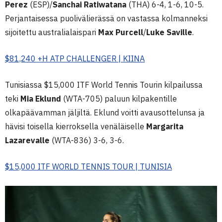
Perez
(ESP)/
Sanchai Ratiwatana
(THA) 6-4, 1-6, 10-5.
Perjantaisessa puolivälierässä on vastassa kolmanneksi
sijoitettu australialaispari
Max Purcell
/
Luke Saville
.
$81,240 +H ATP CHALLENGER | KIINA
Tunisiassa $15,000 ITF World Tennis Tourin kilpailussa
teki
Mia Eklund
(WTA-705) paluun kilpakentille
olkapäävamman jäljiltä. Eklund voitti avausottelunsa ja
hävisi toisella kierroksella venäläiselle
Margarita
Lazarevalle
(WTA-836) 3-6, 3-6.
$15,000 ITF WORLD TENNIS TOUR | TUNISIA