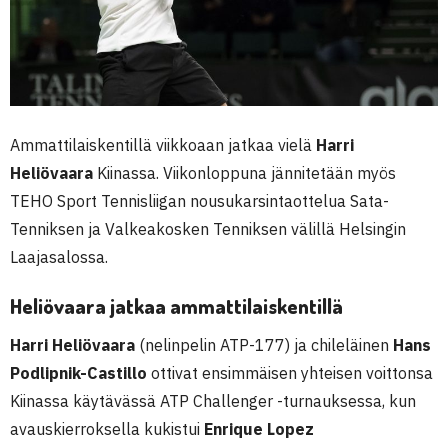
Ammattilaiskentillä viikkoaan jatkaa vielä
Harri
Heliövaara
Kiinassa. Viikonloppuna jännitetään myös
TEHO Sport Tennisliigan nousukarsintaottelua Sata-
Tenniksen ja Valkeakosken Tenniksen välillä Helsingin
Laajasalossa.
Heliövaara jatkaa ammattilaiskentillä
Harri Heliövaara
(nelinpelin ATP-177) ja chileläinen
Hans
Podlipnik-Castillo
ottivat ensimmäisen yhteisen voittonsa
Kiinassa käytävässä ATP Challenger -turnauksessa, kun
avauskierroksella kukistui
Enrique Lopez