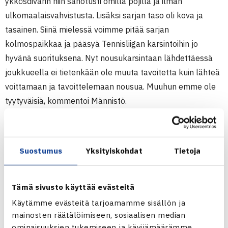
ykkösdivarin niin sanotusti omilla pojilla ja ilman
ulkomaalaisvahvistusta. Lisäksi sarjan taso oli kova ja
tasainen. Siinä mielessä voimme pitää sarjan
kolmospaikkaa ja pääsyä Tennisliigan karsintoihin jo
hyvänä suorituksena. Nyt nousukarsintaan lähdettäessä
joukkueella ei tietenkään ole muuta tavoitetta kuin lähteä
voittamaan ja tavoittelemaan nousua. Muuhun emme ole
tyytyväisiä, kommentoi Männistö.
– Sarjaan asetetut tavoitteet olivat totta kai
korkeammalla. Toisaalta karsintaottelu on meille erittäin
Suostumus
Yksityiskohdat
Tietoja
hieno mahdollisuus päättää talvi onnistumiseen kotiyleisön
edessä. Haastavan ja loukkaantumisten sävyttämän
alkukauden jälkeen olemme pelanneet omia henkisiä
Tämä sivusto käyttää evästeitä
karsintoja jo pidemmän aikaa. Tilanne ei siinä mielessä ole
Käytämme evästeitä tarjoamamme sisällön ja
uusi kenellekään meistä. Olemme varmasti valmiita ja
mainosten räätälöimiseen, sosiaalisen median
nälkäisiä lauantaina odottavaan haasteeseen, kertoi
ominaisuuksien tukemiseen ja kävijämäärämme