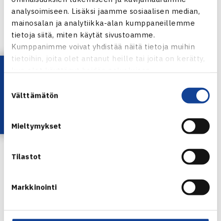
analysoimiseen. Lisäksi jaamme sosiaalisen median,
Kailaheimo.
mainosalan ja analytiikka-alan kumppaneillemme
tietoja siitä, miten käytät sivustoamme.
NOUSUKARSINNAN SEURANTA
Kumppanimme voivat yhdistää näitä tietoja muihin
tietoihin, joita olet antanut heille tai joita on kerätty,
Lataa OmaTennis!
kun olet käyttänyt heidän palvelujaan.
Suostumuksen
Välttämätön
valinta
Mieltymykset
Tilastot
Markkinointi
9V MIDITOURIA JA TYKKIMÄKI MINI- JA
MIDITENNIS TOURIA 16.-17.3.