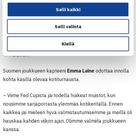
Fed Cup -kotiturnaus pelataan 4.-7.2.2020 Talin
Salli kaikki
Tenniskeskuksessa – maajoukkue leireilee
Talissa tällä viikolla
Salli valinta
Suomen naisten tennismaajoukkue,
Cinia
Fed Cup Team
Finland, pelaa toista vuotta putkeen kotiyleisönsä edessä.
Kiellä
Turnaus isketään Helsingissä Talin Tenniskeskuksessa
4.-7.2.2020.
Suomen joukkueen kapteeni
Emma Laine
odottaa innolla
kohta käsillä olevaa kotiturnausta.
– Viime Fed Cupista jäi todella huikeat muistot, kun
nousimme sarjaporrasta ylemmäs kotikentällä. Ennen
kaikkea jäi mieleen hyvä valmistautumisemme ja meillä oli
hauskaa kahden viikon ajan. Olimme valmiita joukkuee
n
kanssa.