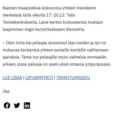
Naisten maajoukkue kokoontuu yhteen treenileirin
merkeissä tällä viikolla 17.-20.12. Talin
Tenniskeskuksella. Laine kertoo kutsuneensa mukaan
laajemman ringin kartoittaakseen tilannetta.
– Olen totta kai pelaajia seurannut läpi vuoden ja nyt on
mukavaa kerääntyä yhteen samalle kentälle vaihtamaan
ajatuksia. Tämä tuo pelaajille myös vaihtelua normaaliin
arkeen, jossa pelaaja on usein yksin omassa ympyrässään.
LUE LISÄÄ
|
LIPUNMYYNTI
|
TAPAHTUMASIVU
Jaa: