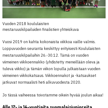
Vuoden 2018 koululaisten
mestaruuskilpailuiden finalistien yhteiskuva
Vuosi 2019 on kahta kokonaista viikkoa vaille valmis.
Loppuvuoden seuranta keskittyy erityisesti Koululaisten
mestaruuskilpailuihin 26.-30.12. Tämä on vuoden
viimeinen viikkoennakko (yhdistetty meneillään oleva ja
tuleva viikko) ja tämän viikon lopulla julkaistaan vuoden
viimeinen viikkokatsaus. Viikkoennakot ja -katsaukset
jatkuvat normaalisti heti alkuvuodesta 2020.
Jo tässä vaiheessa toivotamme oikein hyvää joulun aikaa!
Alle 12- ja 14-vuotiaita suomalaisjunioreita