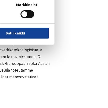
Markkinointi
Salli kaikki
oratkaisuja. Toimintamme
overkkoteknologioista ja
optinen kuituverkkomme C-
eski-Eurooppaan sekä Aasian
lveluja toteutamme
liset menestystarinat.