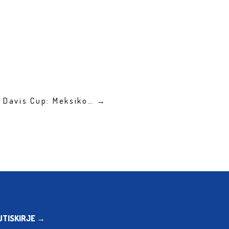
: Davis Cup: Meksiko… →
UTISKIRJE →