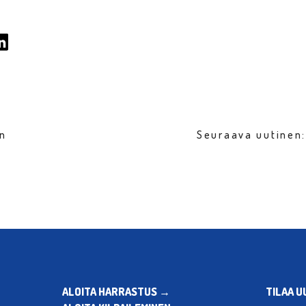
en
Seuraava uutinen
ALOITA HARRASTUS →
TILAA U