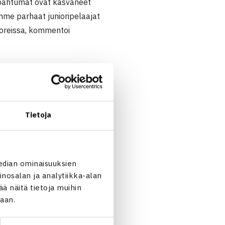
pahtumat ovat kasvaneet
me parhaat junioripelaajat
ioreissa, kommentoi
sä ja mahdollistamassa
a. Tennistä ja Ciniaa
uksiin päivästä toiseen sekä
Tietoja
0
. Turnaus pelataan Talin
.2020.
edian ominaisuuksien
nosalan ja analytiikka-alan
 näitä tietoja muihin
jaan.