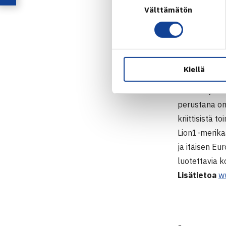
Teemu Purho, 
Välttämätön
valinta
teemu.purho(
Henri Kronlun
henri.kronlun
Kiellä
Cinia
tarjoaa
perustana on
kriittisistä 
Lion1-merika
ja itäisen E
luotettavia k
Lisätietoa
ww