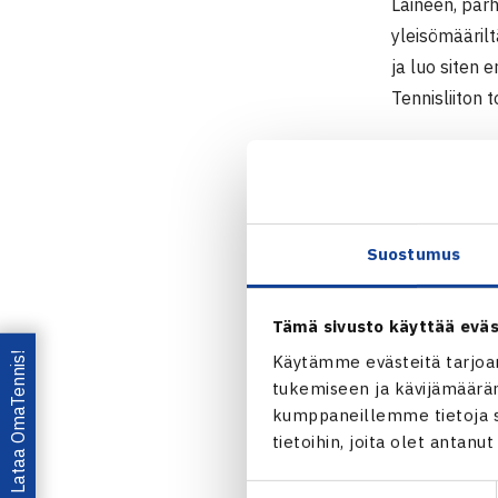
Laineen, par
yleisömääril
ja luo siten 
Tennisliiton 
– Hienoa oll
nuorten urhe
yhdistävät m
intohimo onni
Suostumus
Alkuvuosi tu
Tämä sivusto käyttää eväs
Tenniskeskuk
Lataa OmaTennis!
Käytämme evästeitä tarjoa
tukemiseen ja kävijämääräm
kumppaneillemme tietoja si
tietoihin, joita olet antanu
Lisätiedot
Suostumuksen