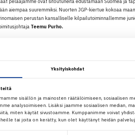
haat pelaajamme ovat sitoutuneita edustamaan Suomea ja ta
tään aiempaa suuremmiksi. Nuorten JGP-kiertue kokoaa maam
erinomaisen perustan kansalliselle kilpailutoiminnallemme jun
toimitusjohtaja
Teemu Purho.
a mukana tukemassa suomalaista huipputennistä, kehittämäs
ilijoiden menestystä sekä luomassa elämyksiä tenniksen pariss
onet yhteiset arvot kuten muun muassa pyrkimys huippusuorit
stua, kertoo Cinian toimitusjohtaja Ari-Jussi Knaapila.
Yksityiskohdat
o tullessaan
naisten maajoukkueen kotiturnauksen 4.-7.2.202
teitä
sessa. Cinia JGP -osakilpailusarja alkaa puolestaan 18.-20.1
mamme sisällön ja mainosten räätälöimiseen, sosiaalisen m
me analysoimiseen. Lisäksi jaamme sosiaalisen median, mai
itä, miten käytät sivustoamme. Kumppanimme voivat yhdistää
t heille tai joita on kerätty, kun olet käyttänyt heidän palvelu