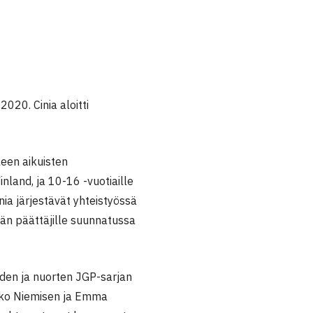
020. Cinia aloitti
een aikuisten
land, ja 10-16 -vuotiaille
inia järjestävät yhteistyössä
män päättäjille suunnatussa
iden ja nuorten JGP-sarjan
kko Niemisen ja Emma