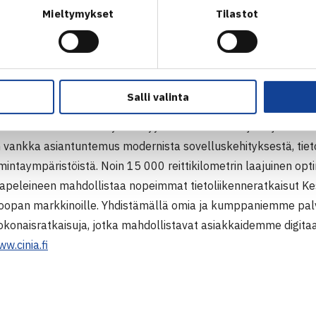
toimitusjohtaja, Suomen Tennisliitto
Mieltymykset
Tilastot
at)tennis.fi, +358 40 523 1797
d, henkilöstö- ja viestintäjohtaja, Cinia Oy
d(at)cinia.fi, +358 50 494 4455
Salli valinta
 turvallisia korkean käytettävyyden tietoverkko- ja ohjelmist
 vankka asiantuntemus modernista sovelluskehityksestä, tiet
toimintaympäristöistä. Noin 15 000 reittikilometrin laajuinen 
apeleineen mahdollistaa nopeimmat tietoliikenneratkaisut K
uroopan markkinoille. Yhdistämällä omia ja kumppaniemme pa
okonaisratkaisuja, jotka mahdollistavat asiakkaidemme digitaa
w.cinia.fi