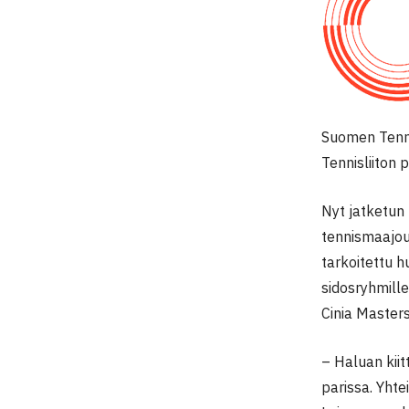
Suomen Tennis
Tennisliiton
Nyt jatketun
tennismaajouk
tarkoitettu hu
sidosryhmille
Cinia Masters
– Haluan kiit
parissa. Yht