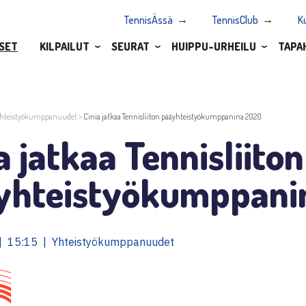
TennisÄssä
TennisClub
K
SET
KILPAILUT
SEURAT
HUIPPU-URHEILU
TAPA
hteistyökumppanuudet
>
Cinia jatkaa Tennisliiton pääyhteistyökumppanina 2020
a jatkaa Tennisliiton
yhteistyökumppani
| 15:15 | Yhteistyökumppanuudet