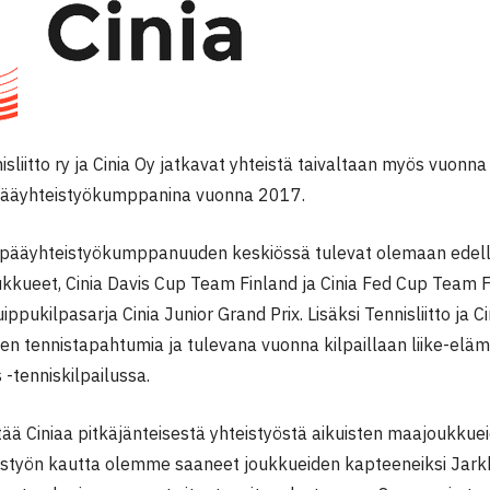
liitto ry ja Cinia Oy jatkavat yhteistä taivaltaan myös vuonna 2
 pääyhteistyökumppanina vuonna 2017.
 pääyhteistyökumppanuuden keskiössä tulevat olemaan edell
kueet, Cinia Davis Cup Team Finland ja Cinia Fed Cup Team Fin
ippukilpasarja Cinia Junior Grand Prix. Lisäksi Tennisliitto ja C
en tennistapahtumia ja tulevana vuonna kilpaillaan liike-elä
 -tenniskilpailussa.
tää Ciniaa pitkäjänteisestä yhteistyöstä aikuisten maajoukkue
eistyön kautta olemme saaneet joukkueiden kapteeneiksi Jar