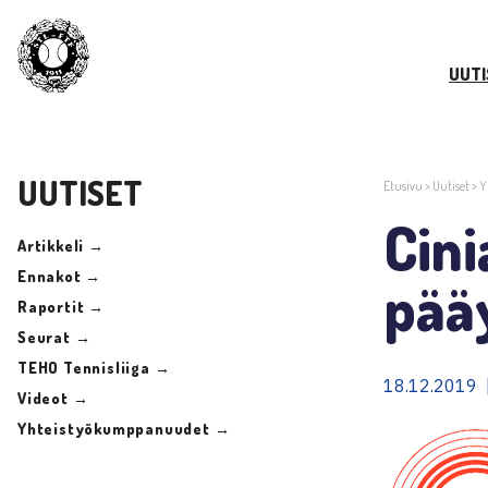
UUTI
UUTISET
Etusivu
>
Uutiset
>
Y
Cini
Artikkeli →
Ennakot →
pää
Raportit →
Seurat →
TEHO Tennisliiga →
18.12.2019 
Videot →
Yhteistyökumppanuudet →